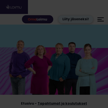
Hyppää sisältöön
Liity jäseneksi!
Etusivu
Tapahtumat ja koulutukset