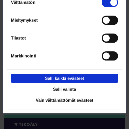
Excel – perusteet
Välttämätön
valinta
WEBINAARI
KOULUTUS
Mieltymykset
Tilastot
DIGITAIDOT
Markkinointi
Salli kaikki evästeet
8.9. klo 13:00 – 13:45
Claude 2 – kirjoittaminen ja työskentely
Salli valinta
WEBINAARI
Vain välttämättömät evästeet
KOULUTUS
TEKOÄLY