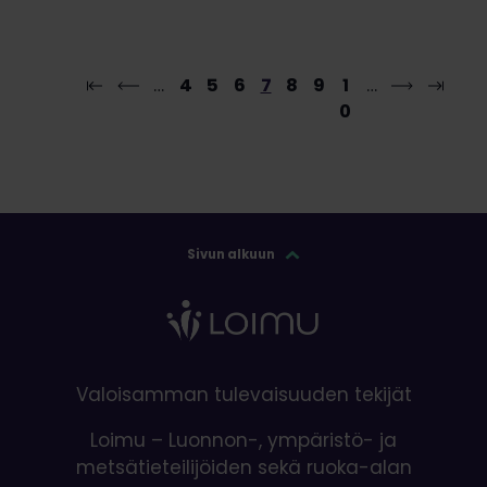
…
4
5
6
7
8
9
1
…
0
Sivun alkuun
Valoisamman tulevaisuuden tekijät
Loimu – Luonnon-, ympäristö- ja
metsätieteilijöiden sekä ruoka-alan