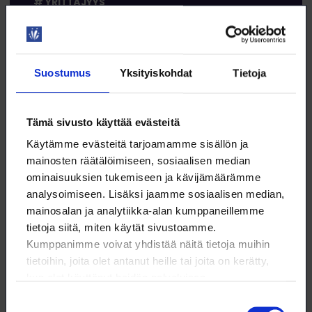
YRITTÄJYYS
Suostumus
Yksityiskohdat
Tietoja
8.9. klo 9:00 – 11:00
Power BI – raportointi pilvipalvelussa
Tämä sivusto käyttää evästeitä
WEBINAARI
Käytämme evästeitä tarjoamamme sisällön ja
KOULUTUS
mainosten räätälöimiseen, sosiaalisen median
ominaisuuksien tukemiseen ja kävijämäärämme
analysoimiseen. Lisäksi jaamme sosiaalisen median,
DIGITAIDOT
mainosalan ja analytiikka-alan kumppaneillemme
tietoja siitä, miten käytät sivustoamme.
Kumppanimme voivat yhdistää näitä tietoja muihin
tietoihin, joita olet antanut heille tai joita on kerätty,
kun olet käyttänyt heidän palvelujaan.
8.9. klo 9:00 – 16:00
Suostumuksen