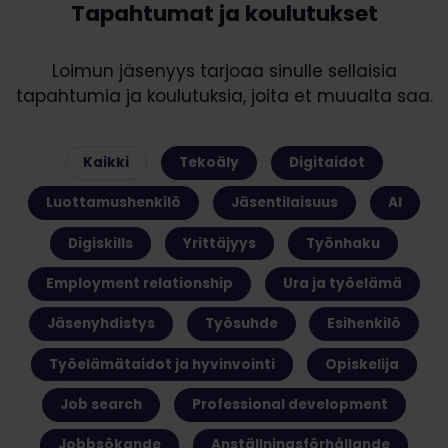
Tapahtumat ja koulutukset
Loimun jäsenyys tarjoaa sinulle sellaisia
tapahtumia ja koulutuksia, joita et muualta saa.
Kaikki
Tekoäly
Digitaidot
Luottamushenkilö
Jäsentilaisuus
AI
Digiskills
Yrittäjyys
Työnhaku
Employment relationship
Ura ja työelämä
Jäsenyhdistys
Työsuhde
Esihenkilö
Työelämätaidot ja hyvinvointi
Opiskelija
Job search
Professional development
Jobbsökande
Anställningsförhållande