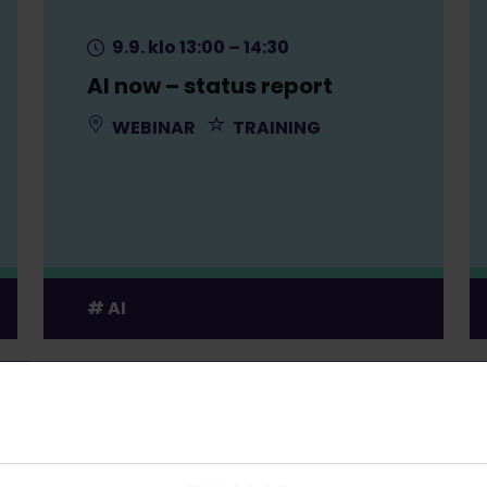
9.9. klo 13:00 – 14:30
AI now – status report
WEBINAR
TRAINING
AI
9.9. klo 18:00 – 19:00
Näin rekrytoijat käyttävät