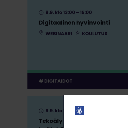
9.9. klo 13:00 – 15:00
Digitaalinen hyvinvointi
WEBINAARI
KOULUTUS
DIGITAIDOT
9.9. klo 15:00 – 16:00
Tekoäly arjen