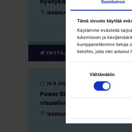
hyötykäyttöön
Suostumus
WEBINAARI
KOULUTUS
Tämä sivusto käyttää eväs
Käytämme evästeitä tarjoa
tukemiseen ja kävijämäärä
kumppaneillemme tietoja s
tietoihin, joita olet antanut
YRITTÄJYYS
Suostumuksen
Välttämätön
valinta
10.9. klo 9:00 – 16:00
Power BI 5 – Python-
visualisoinnit
WEBINAARI
KOULUTUS