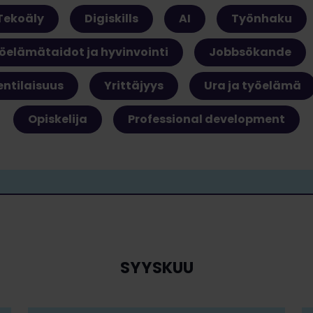
Tekoäly
Digiskills
AI
Työnhaku
öelämätaidot ja hyvinvointi
Jobbsökande
entilaisuus
Yrittäjyys
Ura ja työelämä
Opiskelija
Professional development
SYYSKUU