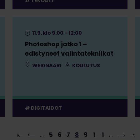
TEKOÄLY
11.9. klo 9:00 – 12:00
Photoshop jatko 1 –
edistyneet valintatekniikat
WEBINAARI
KOULUTUS
DIGITAIDOT
…
5
6
7
8
9
1
1
…