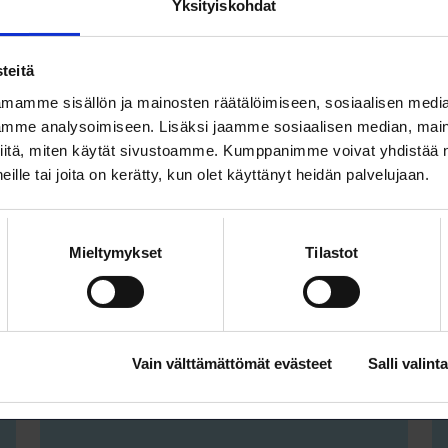
LinkedIniä – rakenna profiili
Yksityiskohdat
joka löytyy ja kiinnostaa
WEBINAARI
KOULUTUS
teitä
mamme sisällön ja mainosten räätälöimiseen, sosiaalisen medi
mme analysoimiseen. Lisäksi jaamme sosiaalisen median, maino
iitä, miten käytät sivustoamme. Kumppanimme voivat yhdistää nä
 heille tai joita on kerätty, kun olet käyttänyt heidän palvelujaan.
TYÖNHAKU
Mieltymykset
Tilastot
10.9. klo 9:00 – 10:00
Tekoäly sparraajana
WEBINAARI
KOULUTUS
Vain välttämättömät evästeet
Salli valinta