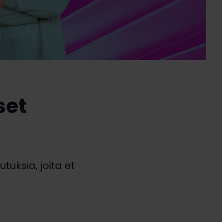
set
tuksia, joita et