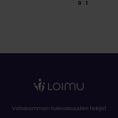
0
1
Valoisamman tulevaisuuden tekijät