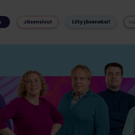
Jäsensivut
Liity jäseneksi!