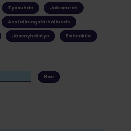
Työsuhde
Job search
Anställningsförhållande
Jäsenyhdistys
Esihenkilö