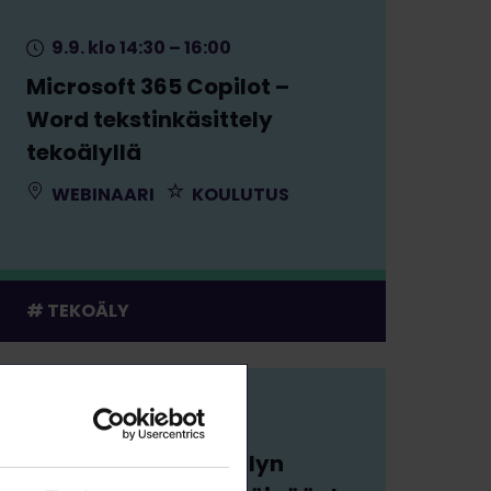
9.9. klo 14:30 – 16:00
Microsoft 365 Copilot –
Word tekstinkäsittely
tekoälyllä
WEBINAARI
KOULUTUS
TEKOÄLY
10.9. klo 9:00 – 9:30
AamuBoost – tekoälyn