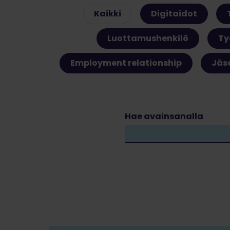
Kaikki
Digitaidot
Luottamushenkilö
Ty
Employment relationship
Jäs
Hae avainsanalla