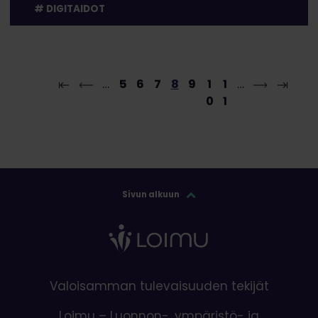
DIGITAIDOT
…
5
6
7
8
9
1
1
…
0
1
Sivun alkuun
Valoisamman tulevaisuuden tekijät
Loimu – Luonnon-, ympäristö- ja