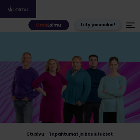
Hyppää sisältöön
Liity jäseneksi!
Etusivu
Tapahtumat ja koulutukset