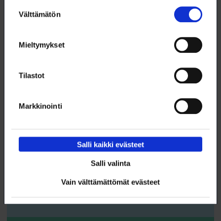
Suostumuksen
10.9. klo 9:00 – 16:00
Välttämätön
valinta
Power BI 5 – Python-visualisoinnit
WEBINAARI
Mieltymykset
KOULUTUS
Tilastot
DIGITAIDOT
Markkinointi
Salli kaikki evästeet
10.9. klo 9:00 – 10:00
Salli valinta
Tekoäly sparraajana
Vain välttämättömät evästeet
WEBINAARI
KOULUTUS