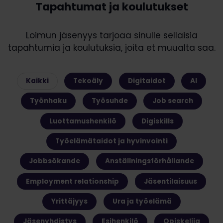
Tapahtumat ja koulutukset
Loimun jäsenyys tarjoaa sinulle sellaisia
tapahtumia ja koulutuksia, joita et muualta saa.
Kaikki
Tekoäly
Digitaidot
AI
Työnhaku
Työsuhde
Job search
Luottamushenkilö
Digiskills
Työelämätaidot ja hyvinvointi
Jobbsökande
Anställningsförhållande
Employment relationship
Jäsentilaisuus
Yrittäjyys
Ura ja työelämä
Jäsenyhdistys
Esihenkilö
Opiskelija