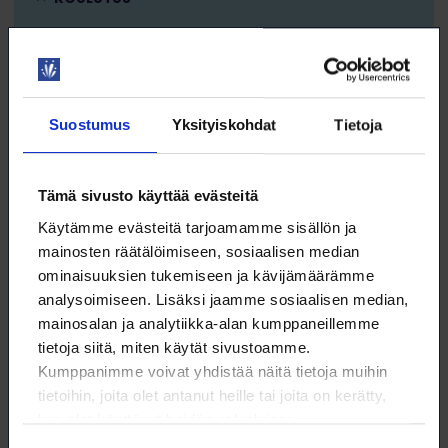
TYÖNHAKU
Suostumus
Yksityiskohdat
Tietoja
10.9. klo 9:00 – 9:30
Tämä sivusto käyttää evästeitä
AamuBoost – tekoälyn parhaat vinkit
Käytämme evästeitä tarjoamamme sisällön ja
työpäivään!
mainosten räätälöimiseen, sosiaalisen median
WEBINAARI
ominaisuuksien tukemiseen ja kävijämäärämme
KOULUTUS
analysoimiseen. Lisäksi jaamme sosiaalisen median,
mainosalan ja analytiikka-alan kumppaneillemme
tietoja siitä, miten käytät sivustoamme.
TEKOÄLY
Kumppanimme voivat yhdistää näitä tietoja muihin
tietoihin, joita olet antanut heille tai joita on kerätty,
kun olet käyttänyt heidän palvelujaan.