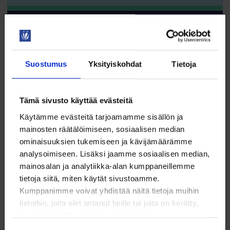
YRITTÄJYYS
Suostumus
Yksityiskohdat
Tietoja
9.9. klo 18:00 – 19:00
Tämä sivusto käyttää evästeitä
Näin rekrytoijat käyttävät LinkedIniä –
Käytämme evästeitä tarjoamamme sisällön ja
rakenna profiili joka löytyy ja kiinnostaa
mainosten räätälöimiseen, sosiaalisen median
WEBINAARI
ominaisuuksien tukemiseen ja kävijämäärämme
KOULUTUS
analysoimiseen. Lisäksi jaamme sosiaalisen median,
mainosalan ja analytiikka-alan kumppaneillemme
tietoja siitä, miten käytät sivustoamme.
TYÖNHAKU
Kumppanimme voivat yhdistää näitä tietoja muihin
tietoihin, joita olet antanut heille tai joita on kerätty,
kun olet käyttänyt heidän palvelujaan.