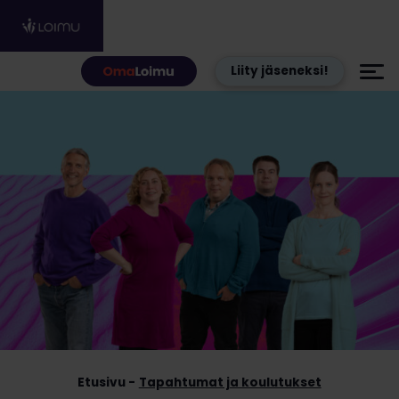
Hyppää sisältöön
Liity jäseneksi!
Etusivu
Tapahtumat ja koulutukset