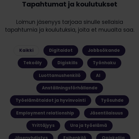
Tapahtumat ja koulutukset
Loimun jäsenyys tarjoaa sinulle sellaisia
tapahtumia ja koulutuksia, joita et muualta saa.
Kaikki
Digitaidot
Jobbsökande
Tekoäly
Digiskills
Työnhaku
Luottamushenkilö
AI
Anställningsförhållande
Työelämätaidot ja hyvinvointi
Työsuhde
Employment relationship
Jäsentilaisuus
Yrittäjyys
Ura ja työelämä
Jäsenyhdistys
Esihenkilö
Opiskelija