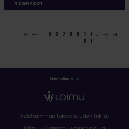
DIGITAIDOT
…
5
6
7
8
9
1
1
…
0
1
Sivun alkuun
Valoisamman tulevaisuuden tekijät
Loimu – Luonnon-, ympäristö- ja