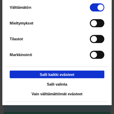
Suostumuksen
10.9. klo 9:00 – 9:30
Välttämätön
valinta
AamuBoost – tekoälyn parhaat vinkit
työpäivään!
Mieltymykset
WEBINAARI
KOULUTUS
Tilastot
TEKOÄLY
Markkinointi
Salli kaikki evästeet
10.9. klo 9:00 – 16:00
Salli valinta
Power BI 5 – Python-visualisoinnit
Vain välttämättömät evästeet
WEBINAARI
KOULUTUS