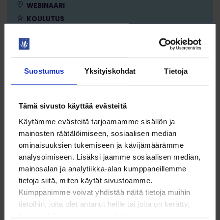
WEBINAARI
KOULUTUS
DIGITAIDOT
Suostumus
Yksityiskohdat
Tietoja
Tämä sivusto käyttää evästeitä
15.9. klo 10:00 – 12:00
PowerPoint 2 - images, videos and
Käytämme evästeitä tarjoamamme sisällön ja
animation
mainosten räätälöimiseen, sosiaalisen median
ominaisuuksien tukemiseen ja kävijämäärämme
WEBINAR
analysoimiseen. Lisäksi jaamme sosiaalisen median,
TRAINING
mainosalan ja analytiikka-alan kumppaneillemme
tietoja siitä, miten käytät sivustoamme.
Kumppanimme voivat yhdistää näitä tietoja muihin
DIGISKILLS
tietoihin, joita olet antanut heille tai joita on kerätty,
kun olet käyttänyt heidän palvelujaan.