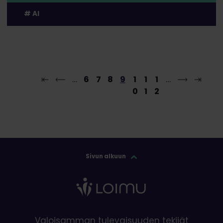
AI
…
6
7
8
9
1
1
1
…
0
1
2
Sivun alkuun
Valoisamman tulevaisuuden tekijät