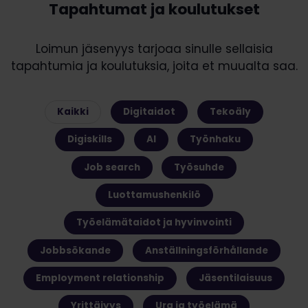
Tapahtumat ja koulutukset
Loimun jäsenyys tarjoaa sinulle sellaisia
tapahtumia ja koulutuksia, joita et muualta saa.
Kaikki
Digitaidot
Tekoäly
Digiskills
AI
Työnhaku
Job search
Työsuhde
Luottamushenkilö
Työelämätaidot ja hyvinvointi
Jobbsökande
Anställningsförhållande
Employment relationship
Jäsentilaisuus
Yrittäjyys
Ura ja työelämä