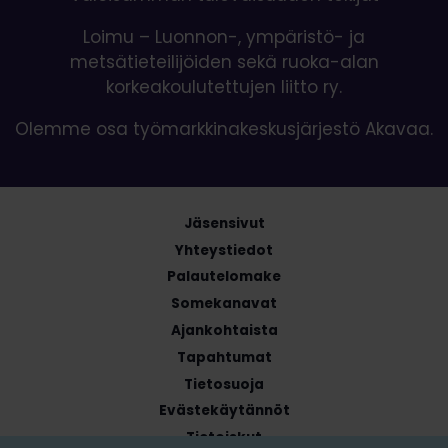
Loimu – Luonnon-, ympäristö- ja
metsätieteilijöiden sekä ruoka-alan
korkeakoulutettujen liitto ry.
Olemme osa työmarkkinakeskusjärjestö Akavaa.
Jäsensivut
Yhteystiedot
Palautelomake
Somekanavat
Ajankohtaista
Tapahtumat
Tietosuoja
Evästekäytännöt
Tietoiskut