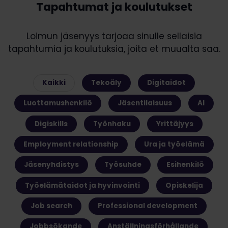
Tapahtumat ja koulutukset
Loimun jäsenyys tarjoaa sinulle sellaisia
tapahtumia ja koulutuksia, joita et muualta saa.
Kaikki
Tekoäly
Digitaidot
Luottamushenkilö
Jäsentilaisuus
AI
Digiskills
Työnhaku
Yrittäjyys
Employment relationship
Ura ja työelämä
Jäsenyhdistys
Työsuhde
Esihenkilö
Työelämätaidot ja hyvinvointi
Opiskelija
Job search
Professional development
Jobbsökande
Anställningsförhållande