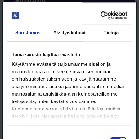
DIGITAIDOT
Suostumus
Yksityiskohdat
Tietoja
15.9. klo 9:00 – 11:00
Canva 3 – brändipaketin määritys ja
Tämä sivusto käyttää evästeitä
käyttö
Käytämme evästeitä tarjoamamme sisällön ja
WEBINAARI
mainosten räätälöimiseen, sosiaalisen median
KOULUTUS
ominaisuuksien tukemiseen ja kävijämäärämme
analysoimiseen. Lisäksi jaamme sosiaalisen median,
mainosalan ja analytiikka-alan kumppaneillemme
DIGITAIDOT
tietoja siitä, miten käytät sivustoamme.
Kumppanimme voivat yhdistää näitä tietoja muihin
tietoihin, joita olet antanut heille tai joita on kerätty,
kun olet käyttänyt heidän palvelujaan.
15.9. klo 9:00 – 10:15
Suostumuksen