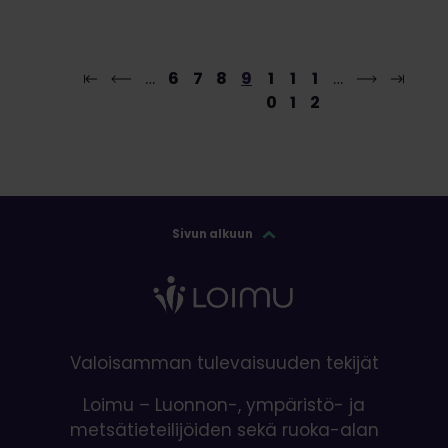
…
6
7
8
9
1
1
1
…
0
1
2
Sivun alkuun
Valoisamman tulevaisuuden tekijät
Loimu – Luonnon-, ympäristö- ja
metsätieteilijöiden sekä ruoka-alan