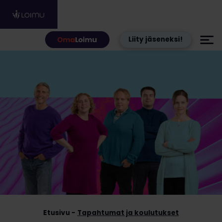
Hyppää sisältöön
Liity jäseneksi!
Etusivu
Tapahtumat ja koulutukset