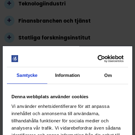
Teknologiindustri
Finansbranchen och tjänst
Statliga forskningsinstitut
Universitet och skolor
Fenomen inom området
Samtycke
Information
Om
Mängden data ökar hela tiden, och för att behandla och
förstå dem behövs experter.
Denna webbplats använder cookies
Att bygga upp matematiska tillämpningar och kombinera
Vi använder enhetsidentifierare för att anpassa
statistik och programmeringskunskaper är
kompetensbehov som ständigt ökar i arbetslivet.
innehållet och annonserna till användarna,
Behovet av förståelse om artificiell intelligens,.
tillhandahålla funktioner för sociala medier och
analysera vår trafik. Vi vidarebefordrar även sådana
Titlar på arbetsmarknaden