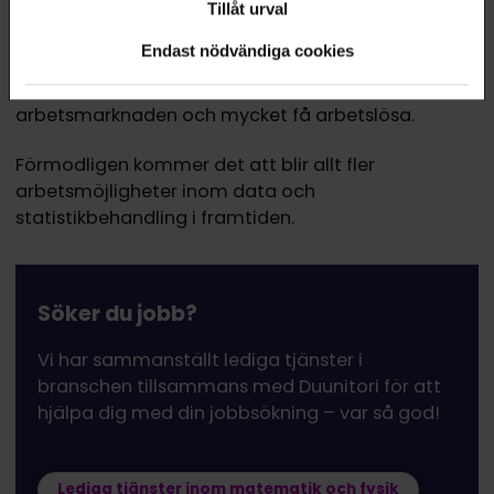
Tillåt urval
sämre, cirka 8 procent.
Endast nödvändiga cookies
Statistiker har ett mycket gott sysselsättningsläge.
Det finns cirka 470 statistiker (filosofie magister) på
arbetsmarknaden och mycket få arbetslösa.
Förmodligen kommer det att blir allt fler
arbetsmöjligheter inom data och
statistikbehandling i framtiden.
Söker du jobb?
Vi har sammanställt lediga tjänster i
branschen tillsammans med Duunitori för att
hjälpa dig med din jobbsökning – var så god!
Lediga tjänster inom matematik och fysik