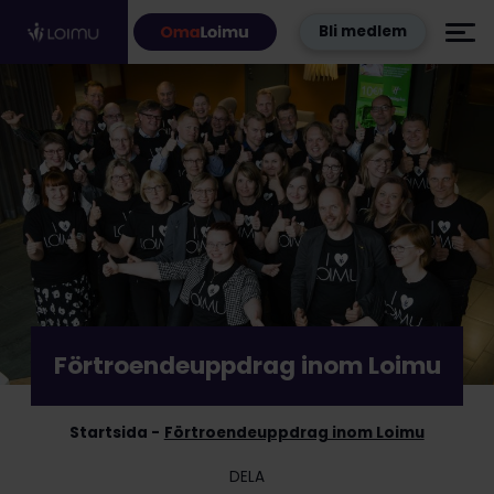
Hoppa till innehållet
Bli medlem
Förtroendeuppdrag inom Loimu
Startsida
Förtroendeuppdrag inom Loimu
DELA