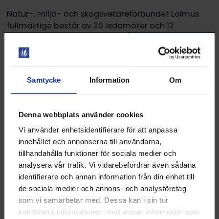
Natur-, miljö- och skogsvetareförbundet Loimus
fullmäktige består av 30 ledamöter och 12
suppleanter. Fullmäktige utövar den högsta
beslutanderätten och bl.a. godkänner
verksamhetsplanen, verksamhetsberättelsen och
budgeten samt fastställer bokslutet.
Samtycke
Information
Om
I 10 § i Loimus stadgar fastställs att när en ordinarie
fullmäktigeledamot blir invald i styrelsen eller hens
Denna webbplats använder cookies
plats på annat sätt blir ledig, blir den första
suppleanten i valförbundet ledamot för den
Vi använder enhetsidentifierare för att anpassa
resterande mandatperioden. När en
innehållet och annonserna till användarna,
fullmäktigesuppleant blir invald i styrelsen eller hens
tillhandahålla funktioner för sociala medier och
plats på annat sätt blir ledig, blir en kandidat i
analysera vår trafik. Vi vidarebefordrar även sådana
valförbundet i fråga som inte blivit invald suppleant
identifierare och annan information från din enhet till
för den resterande mandatperioden i ordning efter
de sociala medier och annons- och analysföretag
jämförelsetalet eller, om detta inte är möjligt, en
som vi samarbetar med. Dessa kan i sin tur
annan kandidat i fullmäktigevalet, fastställd enligt
kombinera informationen med annan information som