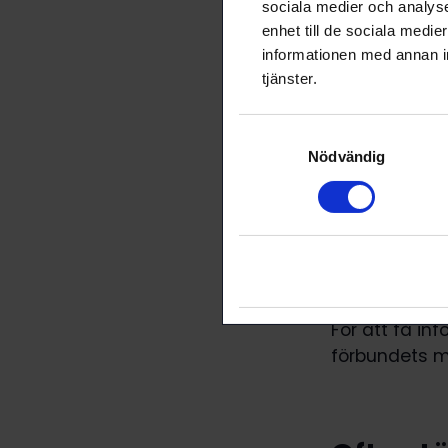
sociala medier och analyser
förtroendepe
enhet till de sociala medi
förhandlings
informationen med annan in
tjänster.
En viktig del
Arbetet sköt
Samtyckesval
Förtroendepe
Nödvändig
hjälper med
arbetsavtals
de statliga 
För sina med
förbund ut de
För att få in
förbundets m