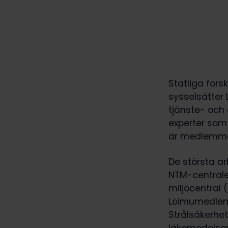
Statliga fors
sysselsätter
tjänste- och 
experter som 
är medlemmar
De största a
NTM-centraler
miljöcentral 
Loimumedlemm
Strålsäkerhet