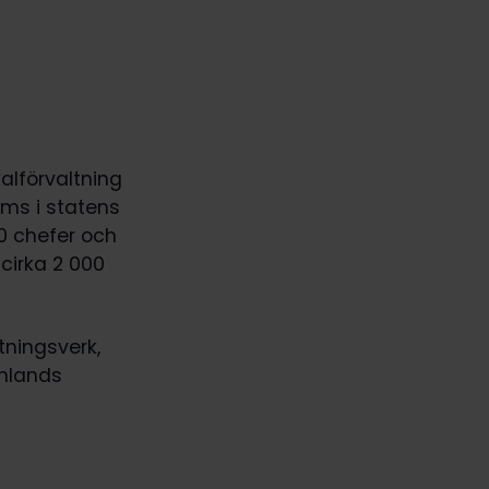
kalförvaltning
äms i statens
00 chefer och
 cirka 2 000
tningsverk,
inlands