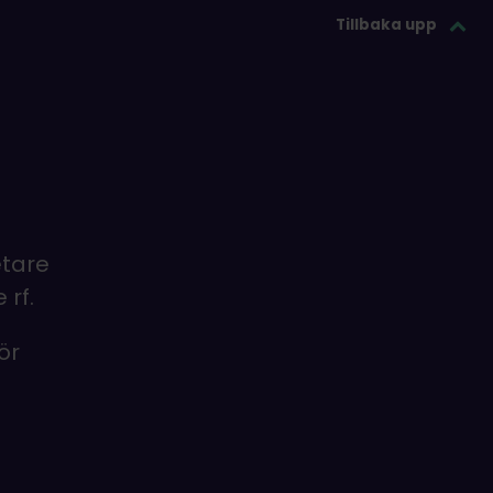
Tillbaka upp
etare
rf.
ör