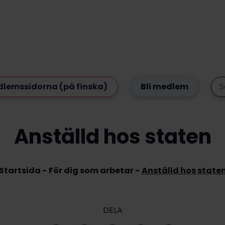
lemssidorna (på finska)
Bli medlem
Anställd hos staten
Startsida
För dig som arbetar
Anställd hos state
DELA