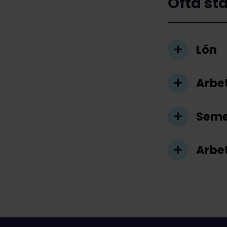
Ofta st
Lön
Arbe
Seme
Arbe