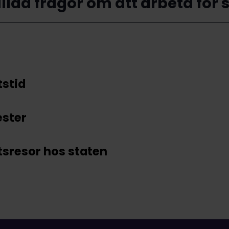
ällda frågor om att arbeta för 
tstid
ster
tsresor hos staten