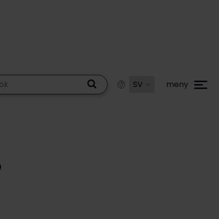
meny
n