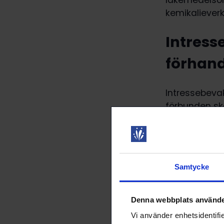
läkemedelsom
kemikalieverk
Intress
förhan
Intressebeva
förbunden skö
utbildade FO
förhandlar o
inom den off
anställningsvi
Samtycke
Inom FOSU ve
statens tjän
Denna webbplats använde
arbetstids- 
Vi använder enhetsidentifie
Förhandlings