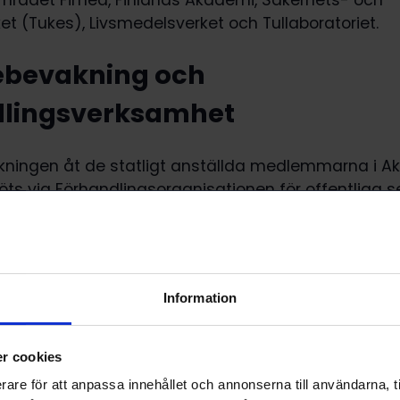
rådet Fimea, Finlands Akademi, Säkerhets- och
et (Tukes), Livsmedelsverket och Tullaboratoriet.
ebevakning och
dlingsverksamhet
kningen åt de statligt anställda medlemmarna i A
ts via Förhandlingsorganisationen för offentliga s
SU rf. Den riksomfattande huvudavtalsorganisation
m tjänste- och arbetskollektivavtalen för Akavas
entliga sektorn, där man avtalar om löner och and
llkor.
Information
rkar förhandlingsdelegationen för staten som bes
ste- och arbetskollektivavtal och därmed förknipp
r cookies
och reseavtal samt övrig intressebevakning.
rare för att anpassa innehållet och annonserna till användarna, ti
delegationen styr och stödjer den lokala