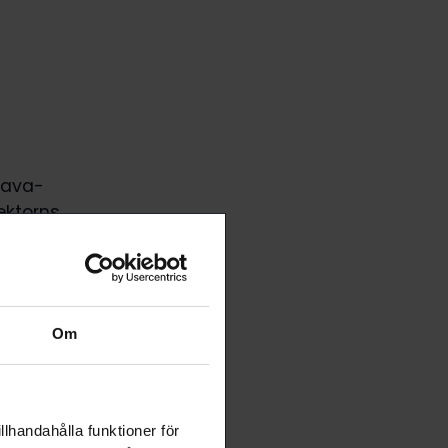
kava-
ektorns
en FOSU rf
 medlemmar
ra
Om
lutar om
ade statens
llhandahålla funktioner för