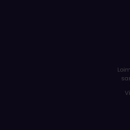
Loim
sa
V