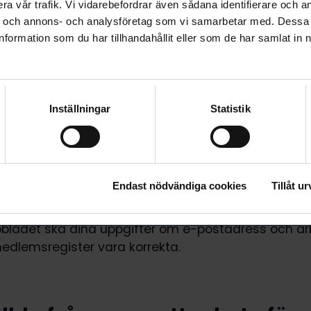
a vår trafik. Vi vidarebefordrar även sådana identifierare och a
rsonsverksamheten. Loimu har representanter i
er och annons- och analysföretag som vi samarbetar med. Dessa 
delegationen.
formation som du har tillhandahållit eller som de har samlat in 
 i FOSU:s verksamhet utgörs av intressebevakning på 
s av förtroendepersoner som valts av medlemmarn
rsonerna förhandlar med arbetsgivarna på arbets
Inställningar
Statistik
lemmarna med frågor avseende tjänste- och
förhållanden. Loimu stöttar förtroendepersonerna i
arbetsplatser där många av medlemmarna i Loimu a
Endast nödvändiga cookies
Tillåt ur
lemmar inom den statliga sektorn ger Loimu och fl
t elektroniska infobladet Keppi ja Porkkana fyra gå
fobladet ska dina uppgifter om e-postadress och ar
edlemsregister vara korrekta.