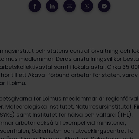
kningsinstitut och statens centralförvaltning och lo
 Loimus medlemmar. Deras anställningsvillkor best
arbetskollektivavtal samt i lokala avtal. Cirka 35 0
hör till ett Akava-förbund arbetar för staten, varav
 i Loimu.
rbetsgivarna för Loimus medlemmar är regionförval
, Meteorologiska institutet, Naturresursinstitutet, F
(SYKE) samt Institutet för hälsa och välfärd (THL).
ar arbetar också till exempel vid ministerier,
scentralen, Säkerhets- och utvecklingscentret för