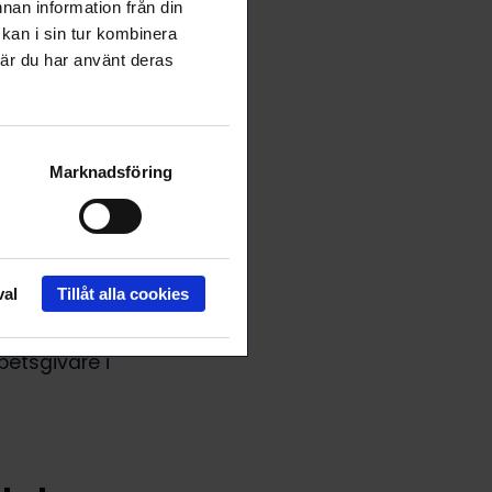
nnan information från din
kan i sin tur kombinera
när du har använt deras
lokal nivå.
a.
platserna och
Marknadsföring
 synnerhet på
rbetar.
val
Tillåt alla cookies
era andra
nger om året.
betsgivare i