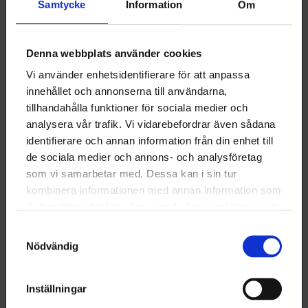
Samtycke
Information
Om
Loimu har en utbildnings- och universitetspolitisk
kommitté som fungerar som ett expertorgan inom
förbundet i frågor som gäller utbildningspolitik och
Denna webbplats använder cookies
intressebevakningen vid universiteten.
Vi använder enhetsidentifierare för att anpassa
innehållet och annonserna till användarna,
Vid Loimu sköts ärenden för medlemmar som
tillhandahålla funktioner för sociala medier och
arbetar inom universitet av förhandlingschef Maija
analysera vår trafik. Vi vidarebefordrar även sådana
Holma, maija.holma (at) loimu.fi, 09 62268 543.
identifierare och annan information från din enhet till
de sociala medier och annons- och analysföretag
som vi samarbetar med. Dessa kan i sin tur
Ofta ställda frågor om att arbeta vid
kombinera informationen med annan information som
universitetet
du har tillhandahållit eller som de har samlat in när du
har använt deras tjänster.
Samtyckesval
Nödvändig
Total arbetstid
Autonomi gällande arbetstider
Inställningar