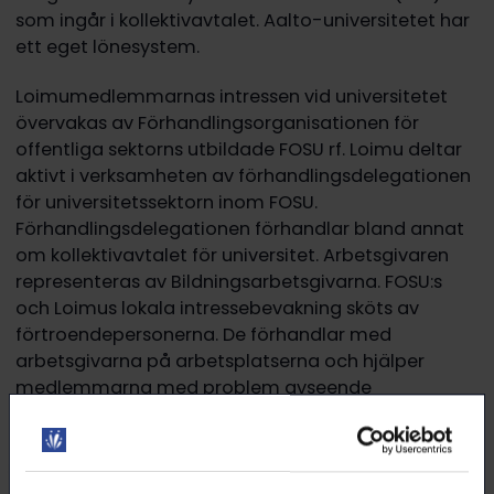
som ingår i kollektivavtalet. Aalto-universitetet har
ett eget lönesystem.
Loimumedlemmarnas intressen vid universitetet
övervakas av Förhandlingsorganisationen för
offentliga sektorns utbildade FOSU rf. Loimu deltar
aktivt i verksamheten av förhandlingsdelegationen
för universitetssektorn inom FOSU.
Förhandlingsdelegationen förhandlar bland annat
om kollektivavtalet för universitet. Arbetsgivaren
representeras av Bildningsarbetsgivarna. FOSU:s
och Loimus lokala intressebevakning sköts av
förtroendepersonerna. De förhandlar med
arbetsgivarna på arbetsplatserna och hjälper
medlemmarna med problem avseende
arbetsavtalsförhållanden.
Allmänt kollektivavtal för universitet