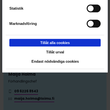
Semester
Statistik
Tidsbundna anställningar
Marknadsföring
Lönesystem
Tillåt alla cookies
Stipendieforskarens arbete i
universitetet
Tillåt urval
Endast nödvändiga cookies
Maija Holma
Förhandlingschef
09 6226 8543
maija.holma@loimu.fi