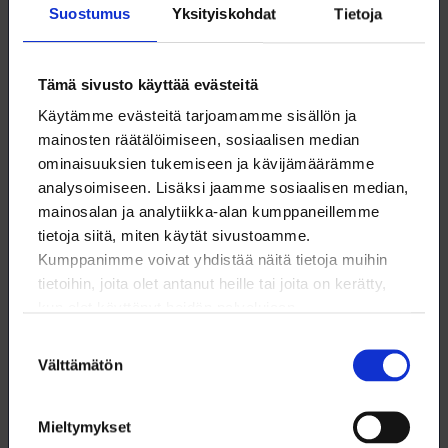
Tapahtumat ja koulutukset
Suostumus
Yksityiskohdat
Tietoja
Loimun jäsenyys tarjoaa sinulle sellaisia
Tämä sivusto käyttää evästeitä
tapahtumia ja koulutuksia, joita et muualta saa.
Käytämme evästeitä tarjoamamme sisällön ja
mainosten räätälöimiseen, sosiaalisen median
Kaikki
Digitaidot
Tekoäly
ominaisuuksien tukemiseen ja kävijämäärämme
analysoimiseen. Lisäksi jaamme sosiaalisen median,
Työnhaku
Digiskills
AI
mainosalan ja analytiikka-alan kumppaneillemme
tietoja siitä, miten käytät sivustoamme.
Job search
Työsuhde
Kumppanimme voivat yhdistää näitä tietoja muihin
Luottamushenkilö
tietoihin, joita olet antanut heille tai joita on kerätty,
kun olet käyttänyt heidän palvelujaan.
Työelämätaidot ja hyvinvointi
Suostumuksen
Jobbsökande
Anställningsförhållande
Välttämätön
valinta
Employment relationship
Jäsentilaisuus
Mieltymykset
Yrittäjyys
Ura ja työelämä