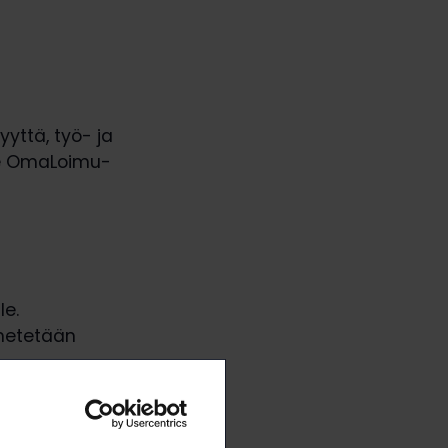
yttä, työ- ja
me OmaLoimu-
le.
ähetetään
jotta voimme
erveisiä tai