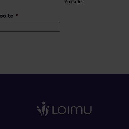
Sukunimi
soite
*