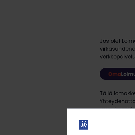
Jos olet Loim
virkasuhdene
verkkopalvel
Tällä lomakke
Yhteydenottos
suojatun yht
Olemme kiitol
parantaa toi