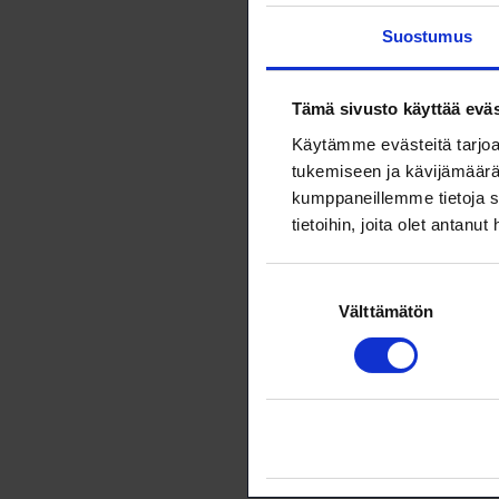
palautetta t
Suostumus
Saat vastauk
Tämä sivusto käyttää eväs
Palautelo
Käytämme evästeitä tarjoa
tukemiseen ja kävijämäärä
Palaute Loim
kumppaneillemme tietoja s
tietoihin, joita olet antanut
Suostumuksen
Välttämätön
valinta
Nimi
*