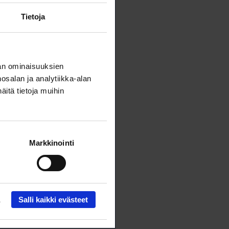
Tietoja
an ominaisuuksien
salan ja analytiikka-alan
itä tietoja muihin
Markkinointi
Salli kaikki evästeet