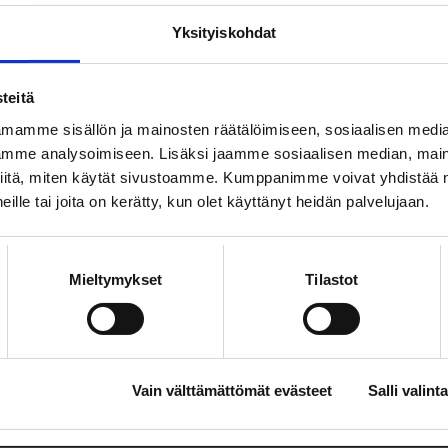
oiminnastamme ja verkkosivuistamme.
Yksityiskohdat
sen ilmoittamaasi sähköpostiosoitteeseen.
teitä
make
mamme sisällön ja mainosten räätälöimiseen, sosiaalisen medi
mme analysoimiseen. Lisäksi jaamme sosiaalisen median, maino
ulle:
*
iitä, miten käytät sivustoamme. Kumppanimme voivat yhdistää nä
 heille tai joita on kerätty, kun olet käyttänyt heidän palvelujaan.
Mieltymykset
Tilastot
Vain välttämättömät evästeet
Salli valinta