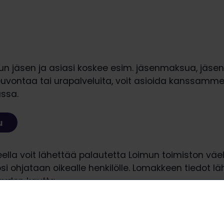
un jäsen ja asiasi koskee esim. jäsenmaksua, jäseny
uvontaa tai urapalveluita, voit asioida kanssam
ussa.
ella voit lähettää palautetta Loimun toimiston väel
i ohjataan oikealle henkilölle. Lomakkeen tiedot l
eyden kautta.
lisia kaikista palautteista ja kehitysehdotuksista, 
mintaamme. Voit myös lähettää meille kysymyksiä, t