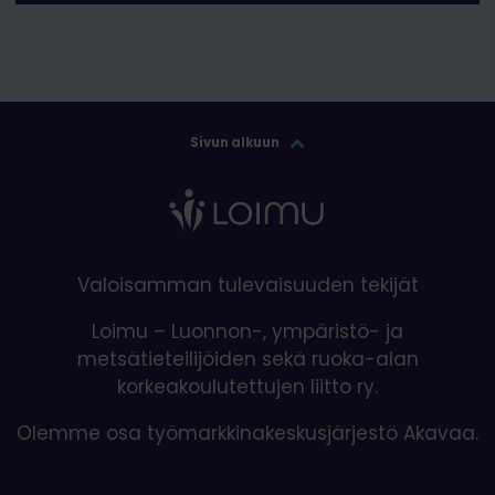
Sivun alkuun
Valoisamman tulevaisuuden tekijät
Loimu – Luonnon-, ympäristö- ja
metsätieteilijöiden sekä ruoka-alan
korkeakoulutettujen liitto ry.
Olemme osa työmarkkinakeskusjärjestö Akavaa.