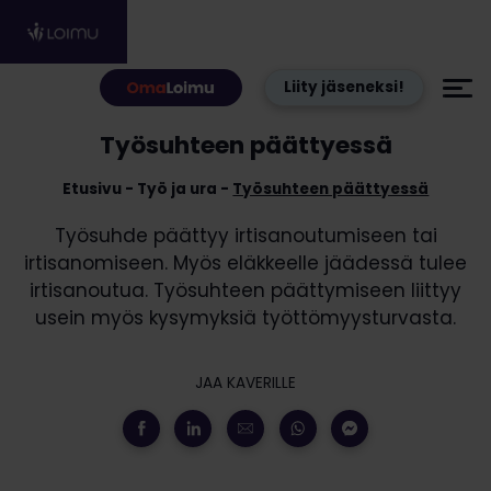
Hyppää sisältöön
Liity jäseneksi!
Työsuhteen päättyessä
Etusivu
Työ ja ura
Työsuhteen päättyessä
Työsuhde päättyy irtisanoutumiseen tai
irtisanomiseen. Myös eläkkeelle jäädessä tulee
irtisanoutua. Työsuhteen päättymiseen liittyy
usein myös kysymyksiä työttömyysturvasta.
JAA KAVERILLE