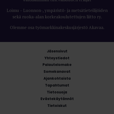
Loimu – Luonnon-, ympäristö- ja metsätieteilijöiden
sekä ruoka-alan korkeakoulutettujen liitto ry.
Olemme osa työmarkkinakeskusjärjestö Akavaa.
Jäsensivut
Yhteystiedot
Palautelomake
Somekanavat
Ajankohtaista
Tapahtumat
Tietosuoja
Evästekäytännöt
Tietoiskut