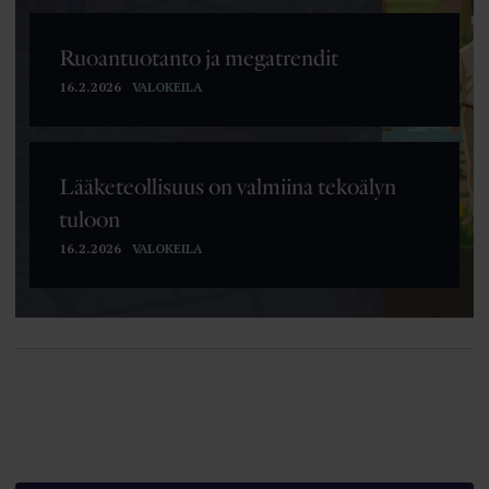
myötä
Petteri Orpon hallitus on antanut esityksensä eduskunnalle määräaikaisten
työntekijöiden aseman heikentämiseksi.
Ruoantuotanto ja megatrendit
13.04.2026
16.2.2026
VALOKEILA
”Melko hyvä” ei riitä!
Tutkijoita huolestuttaa akateemisen vapauden kaventuminen.
13.04.2026
Lääketeollisuus on valmiina tekoälyn
tuloon
16.2.2026
VALOKEILA