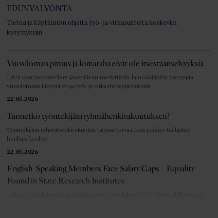
EDUNVALVONTA
Tietoa ja käytännön ohjeita työ- ja virkasuhteita koskeviin
kysymyksiin.
Vuosiloman pituus ja lomaraha eivät ole itsestäänselvyyksiä
Liitot ovat neuvotelleet jäsenilleen merkittäviä, lainsäädäntöä parempia
vuosilomaan liittyviä etuja työ- ja virkaehtosopimuksiin.
22.05.2026
Tunnetko työntekijäin ryhmähenkivakuutuksen?
Työntekijäin ryhmähenkivakuutus tarjoaa turvaa, kun puoliso tai lasten
huoltaja kuolee.
22.05.2026
English-Speaking Members Face Salary Gaps – Equality
Found in State Research Institutes
Loimu’s employment and salary survey (October 2025) shows differences.
22.05.2026