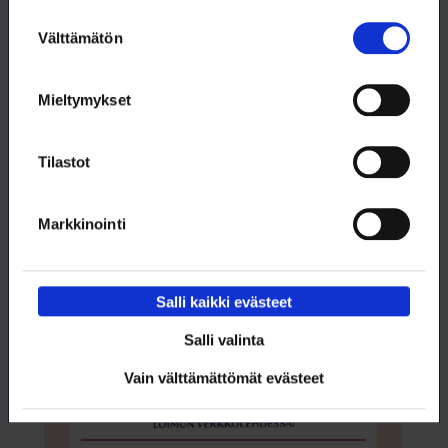
Suostumuksen
Välttämätön
valinta
Mieltymykset
Tilastot
Markkinointi
Vuosiloman pituus ja lomaraha eivät ole
itsestäänselvyyksiä
Liitot ovat neuvotelleet jäsenilleen merkittäviä, lainsäädäntöä
Salli kaikki evästeet
parempia vuosilomaan liittyviä etuja työ- ja virkaehtosopimuksiin.
Salli valinta
22.5.2026
TYÖELÄMÄ
Vain välttämättömät evästeet