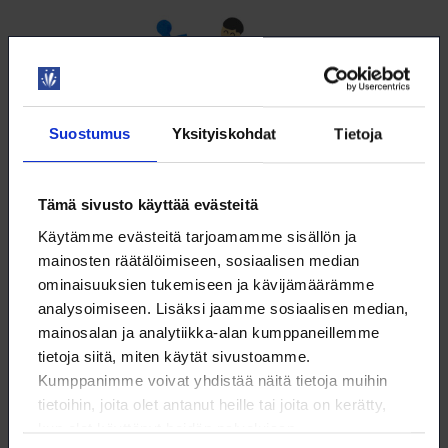
Suostumus
Yksityiskohdat
Tietoja
Tämä sivusto käyttää evästeitä
Käytämme evästeitä tarjoamamme sisällön ja
mainosten räätälöimiseen, sosiaalisen median
ominaisuuksien tukemiseen ja kävijämäärämme
Aivotyö innostaa ja kuormittaa
analysoimiseen. Lisäksi jaamme sosiaalisen median,
Keskeytykset, häiriöt, tietotulva ja aikapaineet kuormittavat
mainosalan ja analytiikka-alan kumppaneillemme
asiantuntijatyötä tekeviä.
tietoja siitä, miten käytät sivustoamme.
22.5.2026
TYÖELÄMÄ
Kumppanimme voivat yhdistää näitä tietoja muihin
tietoihin, joita olet antanut heille tai joita on kerätty,
kun olet käyttänyt heidän palvelujaan.