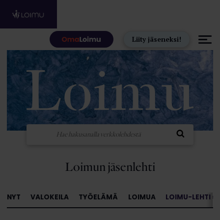
Hyppää sisältöön
Liity jäseneksi!
Loimun jäsenlehti
NYT
VALOKEILA
TYÖELÄMÄ
LOIMUA
LOIMU-LEHTI »