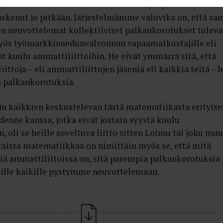
, mutta isossa kuvassa ammattiliittojen jäsenmäärä on
laskenut jo pitkään. Järjestelmämme valuvika on, että sa
n neuvottelemat kollektiiviset palkankorotukset tuleva
yös työmarkkinaedunvalvonnan vapaamatkustajille eli
vät kuulu ammattiliittoihin. He eivät ymmärrä sitä, että
ttoja – eli ammattiliittojen jäseniä eli kaikkia teitä – 
tä palkankorotuksia.
n kaikkien keskustelevan tästä matematiikasta erityise
denne kanssa, jotka eivät jostain syystä kuulu
, oli se heille soveltuva liitto sitten Loimu tai joku muu
rtaista matematiikkaa on nimittäin myös se, että mitä
ä ammattiliitoissa on, sitä parempia palkankorotuksia 
eille kaikille pystymme neuvottelemaan.