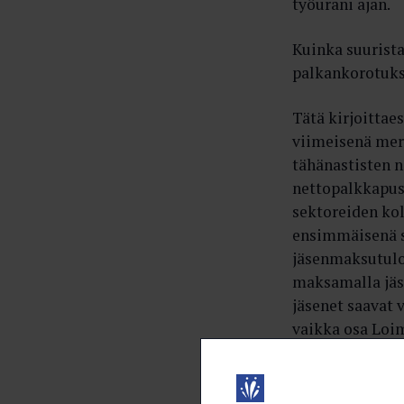
työurani ajan.
Kuinka suurist
palkankorotuks
Tätä kirjoittae
viimeisenä mer
tähänastisten n
nettopalkkapuss
sektoreiden kol
ensimmäisenä s
jäsenmaksutulo 
maksamalla jäs
jäsenet saavat 
vaikka osa Loim
ulkopuolella, n
työehtolinjauks
toimialoilla ja 