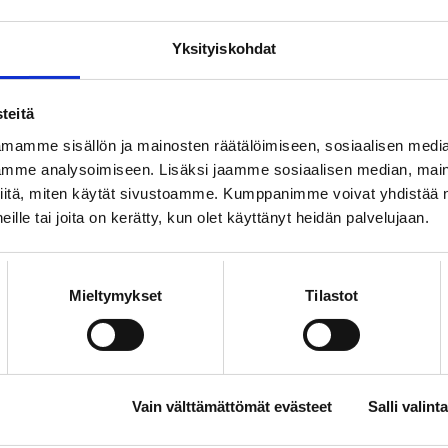
musten piiriin.
Yksityiskohdat
aleen kolmea ensimmäistä virkettä kannattaa lukea pari
i ole vaikea ymmärtää, mutta tämähän vaikuttaa kuitenk
teitä
llakseen totta, vai mitä?
mamme sisällön ja mainosten räätälöimiseen, sosiaalisen medi
 on. Ja 4 miljoonan euron jäsenmaksutulolla me tuotamm
mme analysoimiseen. Lisäksi jaamme sosiaalisen median, maino
iitä, miten käytät sivustoamme. Kumppanimme voivat yhdistää nä
 palkankorotusten lisäksi jäsenillemme henkilökohtaist
 heille tai joita on kerätty, kun olet käyttänyt heidän palvelujaan.
e- ja uraneuvontaa, laajan valikoiman jäsenen työmarkki
ia koulutuksia, suuren määrän jäsentapahtumia,
äsenetuja ja niin edelleen. Puhumattakaan Loimun laajas
Mieltymykset
Tilastot
ntästä, jossa Loimun yli 40 jäsenyhdistystä tarjoaa
laisia arvokkaita toimintamuotoja ja vaalii loimulaista
 upealla tavalla.
oita katsoo, niin minkä ihmeen takia joku ei haluaisi
Vain välttämättömät evästeet
Salli valinta
liittoon? Loimun jäsenmäärä onneksi on edelleen