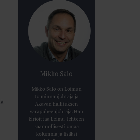
Mikko Salo
Mikko Salo on Loimun
toiminnanjohtaja ja
tä
Akavan hallituksen
varapuheenjohtaja. Hän
kirjoittaa Loimu-lehteen
säännöllisesti omaa
kolumnia ja lisäksi