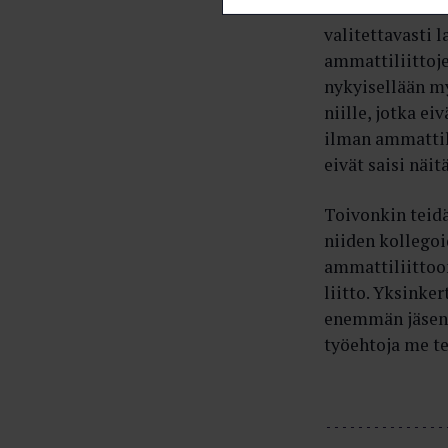
kasvusuunnassa
valitettavasti 
ammattiliittoje
nykyisellään m
niille, jotka ei
ilman ammattilii
eivät saisi näi
Toivonkin teidä
niiden kollegoi
ammattiliittoon
liitto. Yksinke
enemmän jäseni
työehtoja me t