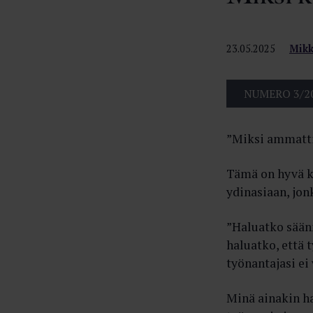
23.05.2025
Mikk
NUMERO 3/2
”Miksi ammattil
Tämä on hyvä k
ydinasiaan, jon
”Haluatko säänn
haluatko, että 
työnantajasi ei
Minä ainakin h