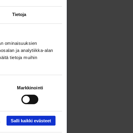
Tietoja
in
an ominaisuuksien
e
salan ja analytiikka-alan
itä tietoja muihin
a
na-
ta
Markkinointi
Salli kaikki evästeet