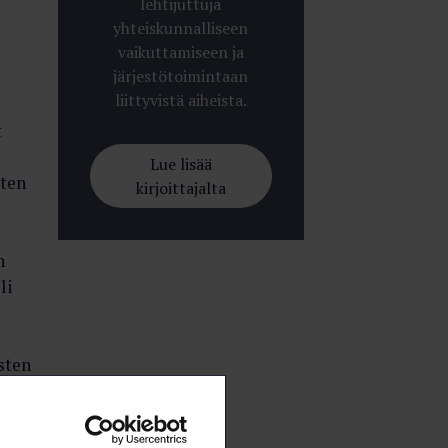
lehtijuttuja
yhteiskunnalliseen
vaikuttamiseen ja
järjestötoimintaan
liittyvistä aiheista.
t
Lue lisää
nten
kirjoittajalta
n
li
sten
a
illa