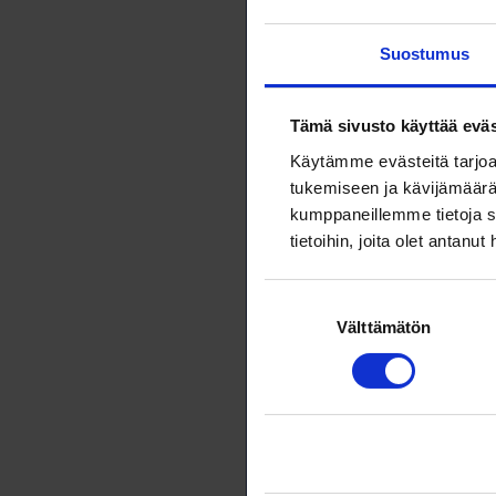
kollektiivisopi
Suostumus
Edellisen kapp
kertaa. Niitä e
Tämä sivusto käyttää eväs
liian hyvältä o
Käytämme evästeitä tarjoa
Mutta totta se
tukemiseen ja kävijämäärä
kumppaneillemme tietoja s
kollektiivisten
tietoihin, joita olet antanut
työ-, virkasuhd
arvoa parantav
Suostumuksen
rahanarvoisia j
Välttämätön
valinta
jäsenyhdistyske
jäsenilleen eri
yhteisöllisyyttä
Kun näitä numer
kuulua ammatti