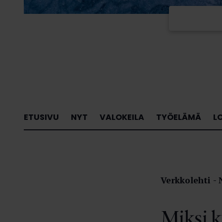
ETUSIVU
NYT
VALOKEILA
TYÖELÄMÄ
L
Verkkolehti
Miksi k