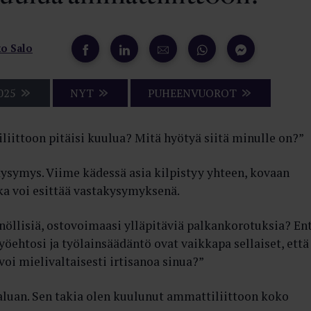
o Salo
025
NYT
PUHEENVUOROT
iittoon pitäisi kuulua? Mitä hyötyä siitä minulle on?”
ysymys. Viime kädessä asia kilpistyy yhteen, kovaan
ka voi esittää vastakysymyksenä.
öllisiä, ostovoimaasi ylläpitäviä palkankorotuksia? En
työehtosi ja työlainsäädäntö ovat vaikkapa sellaiset, että
 voi mielivaltaisesti irtisanoa sinua?”
aluan. Sen takia olen kuulunut ammattiliittoon koko