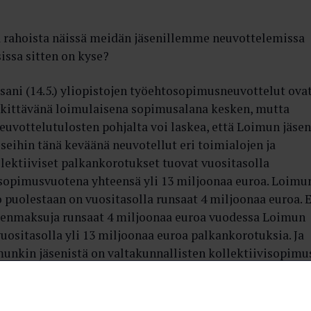
a rahoista näissä meidän jäsenillemme neuvottelemissa
issa sitten on kyse?
ssani (14.5.) yliopistojen työehtosopimusneuvottelut ova
kittävänä loimulaisena sopimusalana kesken, mutta
euvottelutulosten pohjalta voi laskea, että Loimun jäse
eihin tänä keväänä neuvotellut eri toimialojen ja
lektiiviset palkankorotukset tuovat vuositasolla
opimusvuotena yhteensä yli 13 miljoonaa euroa. Loimu
puolestaan on vuositasolla runsaat 4 miljoonaa euroa. E
enmaksuja runsaat 4 miljoonaa euroa vuodessa Loimun
vuositasolla yli 13 miljoonaa euroa palkankorotuksia. Ja
unkin jäsenistä on valtakunnallisten kollektiivisopimu
iin tulee muistaa, että valtakunnalliset palkankorotus- j
et määrittävät pitkälti vastaavia linjauksia myös sellais
yrityksissä, jotka eivät kuulu valtakunnallisten