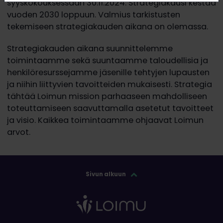
syyskokouksessaan 30.11.2024. Strategiakausi kestää
vuoden 2030 loppuun. Valmius tarkistusten
tekemiseen strategiakauden aikana on olemassa.
Strategiakauden aikana suunnittelemme
toimintaamme sekä suuntaamme taloudellisia ja
henkilöresurssejamme jäsenille tehtyjen lupausten
ja niihin liittyvien tavoitteiden mukaisesti. Strategia
tähtää Loimun mission parhaaseen mahdolliseen
toteuttamiseen saavuttamalla asetetut tavoitteet
ja visio. Kaikkea toimintaamme ohjaavat Loimun
arvot.
Sivun alkuun