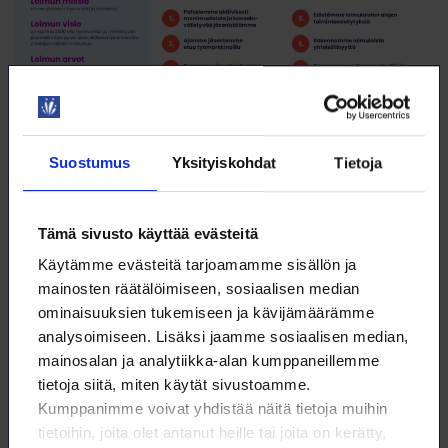
Suostumus
Yksityiskohdat
Tietoja
Loimun missio
Tämä sivusto käyttää evästeitä
Loimun missio on jäsenten hyvinvointi ja menestys.
Käytämme evästeitä tarjoamamme sisällön ja
Kaiken, mitä teemme, tulee välittömästi tai
mainosten räätälöimiseen, sosiaalisen median
välillisesti edistää jäsentemme hyvinvointia ja
ominaisuuksien tukemiseen ja kävijämäärämme
menestystä.
analysoimiseen. Lisäksi jaamme sosiaalisen median,
mainosalan ja analytiikka-alan kumppaneillemme
Loimun visio
tietoja siitä, miten käytät sivustoamme.
Kumppanimme voivat yhdistää näitä tietoja muihin
Loimun visio on vuonna 2030 olla hyvinvoivan ja
tietoihin, joita olet antanut heille tai joita on kerätty,
menestyvä jäsenistön kumppani sekä aktiivinen ja