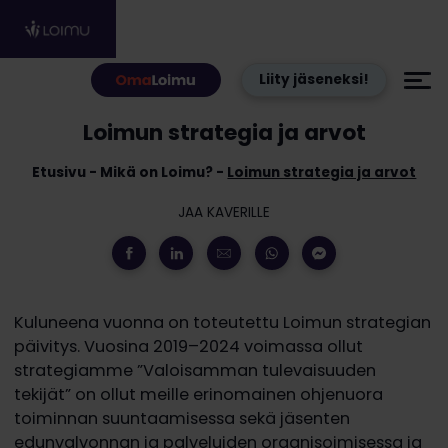
Hyppää sisältöön
Liity jäseneksi!
Loimun strategia ja arvot
Etusivu
Mikä on Loimu?
Loimun strategia ja arvot
JAA KAVERILLE
Kuluneena vuonna on toteutettu Loimun strategian
päivitys. Vuosina 2019–2024 voimassa ollut
strategiamme ”Valoisamman tulevaisuuden
tekijät” on ollut meille erinomainen ohjenuora
toiminnan suuntaamisessa sekä jäsenten
edunvalvonnan ja palveluiden organisoimisessa ja