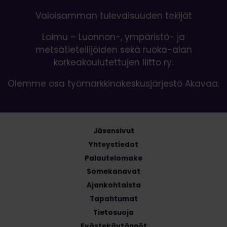
Valoisamman tulevaisuuden tekijät
Loimu – Luonnon-, ympäristö- ja
metsätieteilijöiden sekä ruoka-alan
korkeakoulutettujen liitto ry.
Olemme osa työmarkkinakeskusjärjestö Akavaa.
Jäsensivut
Yhteystiedot
Palautelomake
Somekanavat
Ajankohtaista
Tapahtumat
Tietosuoja
Evästekäytännöt