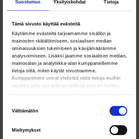
Suostumus
Yksityiskohdat
Tietoja
Työllistyminen ja uravaihtoehdot
Tämä sivusto käyttää evästeitä
Mikä minusta tulee isona? Ekologi, geologi,
Käytämme evästeitä tarjoamamme sisällön ja
kemisti, metsänhoitaja tai
mainosten räätälöimiseen, sosiaalisen median
ympäristöasiantuntija? Vai sittenkin
ominaisuuksien tukemiseen ja kävijämäärämme
erikoissuunnittelija, konsultti, koordinaattori,
analysoimiseen. Lisäksi jaamme sosiaalisen median,
projektipäällikkö tai tutkija? Loimulaiset
mainosalan ja analytiikka-alan kumppaneillemme
työskentelevät valtavalla määrällä eri
tietoja siitä, miten käytät sivustoamme.
tehtävänimikkeitä, niitä löytyy yli 1000 erilaista.
Kumppanimme voivat yhdistää näitä tietoja muihin
tietoihin, joita olet antanut heille tai joita on kerätty,
kun olet käyttänyt heidän palvelujaan.
Tutustu uravaihtoehtoihin ja työllistymiseen
Suostumuksen
Välttämätön
valinta
Mieltymykset