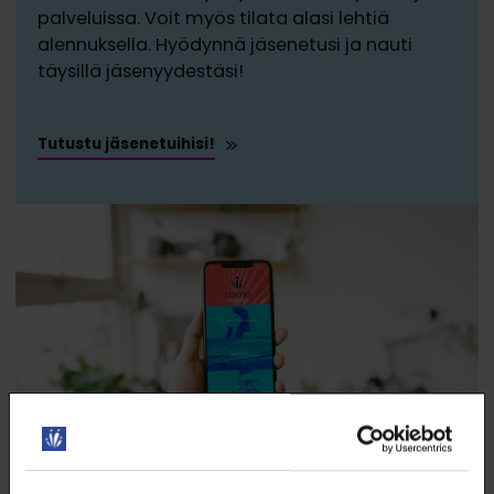
palveluissa. Voit myös tilata alasi lehtiä
alennuksella. Hyödynnä jäsenetusi ja nauti
täysillä jäsenyydestäsi!
Tutustu jäsenetuihisi!