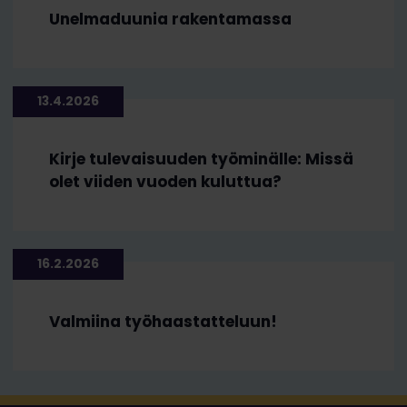
Unelmaduunia rakentamassa
13.4.2026
Kirje tulevaisuuden työminälle: Missä
olet viiden vuoden kuluttua?
16.2.2026
Valmiina työhaastatteluun!