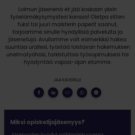
Loimun jäsenenä et jää koskaan yksin
työelämäkysymystesi kanssa! Oletpa sitten
fuksi tai juuri maisterin paperit saanut,
tarjoamme sinulle hyödyllisiä palveluita ja
jäsenetuja. Avullamme voit esimerkiksi hakea
suuntaa urallesi, työstää loistavan hakemuksen
unelmatyöhösi, tarkistuttaa työsopimuksesi tai
hyödyntää vapaa-ajan etumme.
JAA KAVERILLE
Miksi opiskelijajäsenyys?
Jäsenyyden hyödyt pähkinänkuoressa.