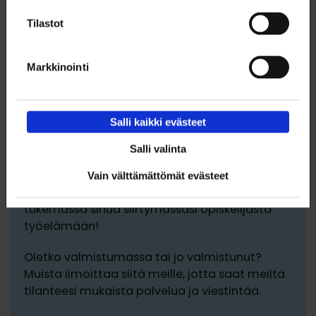
Tilastot
Markkinointi
Salli kaikki evästeet
Salli valinta
Valmistuvalle
Vain välttämättömät evästeet
Työelämä kutsuu pian! Olemme täällä
tukemassa sinua siirtymässäsi opiskelijasta
työelämään!
Oletko valmistumassa tai jo valmistunut?
Muista ilmoittaa siitä meille, jotta saat meiltä
tilanteesi mukaista palvelua ja viestintää.