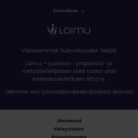
Sivun alkuun
Valoisamman tulevaisuuden tekijät
Loimu – Luonnon-, ympäristö- ja
metsätieteilijöiden sekä ruoka-alan
korkeakoulutettujen liitto ry.
Olemme osa työmarkkinakeskusjärjestö Akavaa.
Jäsensivut
Yhteystiedot
Palautelomake