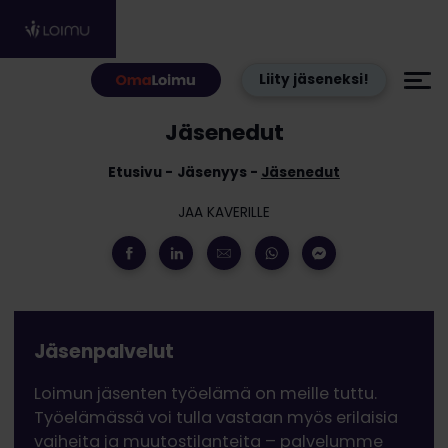
Hyppää sisältöön
Liity jäseneksi!
Jäsenedut
Etusivu
Jäsenyys
Jäsenedut
JAA KAVERILLE
Jäsenpalvelut
Loimun jäsenten työelämä on meille tuttu.
Työelämässä voi tulla vastaan myös erilaisia
vaiheita ja muutostilanteita – palvelumme