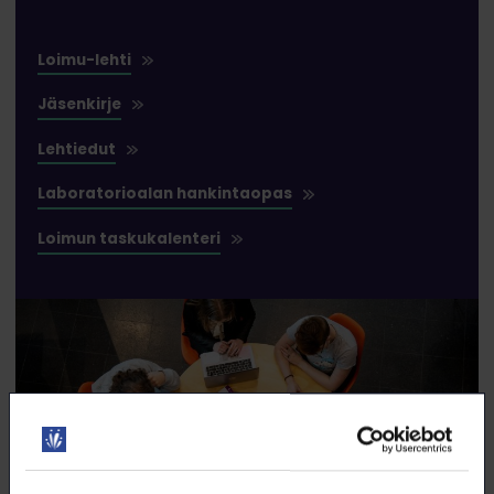
Loimu-lehti
Jäsenkirje
Lehtiedut
Laboratorioalan hankintaopas
Loimun taskukalenteri