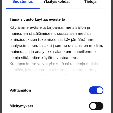
Suostumus
Yksityiskohdat
Tietoja
Tämä sivusto käyttää evästeitä
Käytämme evästeitä tarjoamamme sisällön ja
mainosten räätälöimiseen, sosiaalisen median
Vapaa-ajan edut
ominaisuuksien tukemiseen ja kävijämäärämme
Jäsenillemme on paljon laadukkaita sekä
analysoimiseen. Lisäksi jaamme sosiaalisen median,
edullisia lomamökkejä ja -asuntoja Member+
mainosalan ja analytiikka-alan kumppaneillemme
-palvelussa, jossa myös muita akavalaisille
tietoja siitä, miten käytät sivustoamme.
räätälöityjä vaihtuvia etuja ja alennuksia.
Kumppanimme voivat yhdistää näitä tietoja muihin
tietoihin, joita olet antanut heille tai joita on kerätty,
kun olet käyttänyt heidän palvelujaan.
Hotellit ja loma-asunnot
Suostumuksen
Välttämätön
Matkustaminen
valinta
Autoilijan edut
Mieltymykset
member+ -palvelu