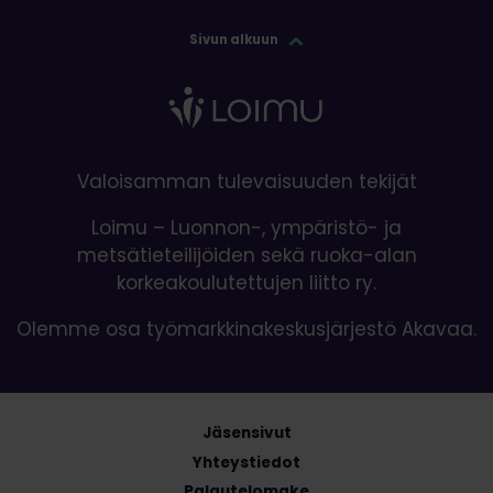
Sivun alkuun
Valoisamman tulevaisuuden tekijät
Loimu – Luonnon-, ympäristö- ja
metsätieteilijöiden sekä ruoka-alan
korkeakoulutettujen liitto ry.
Olemme osa työmarkkinakeskusjärjestö Akavaa.
Jäsensivut
Yhteystiedot
Palautelomake