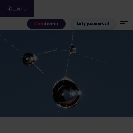
Hyppää sisältöön
Liity jäseneksi!