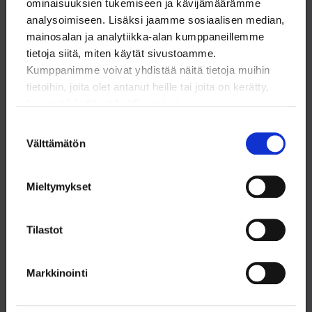
ominaisuuksien tukemiseen ja kävijämäärämme
analysoimiseen. Lisäksi jaamme sosiaalisen median,
mainosalan ja analytiikka-alan kumppaneillemme
27.6.2026
UUTISET
tietoja siitä, miten käytät sivustoamme.
Kumppanimme voivat yhdistää näitä tietoja muihin
Helsinki Pridessä huikea määrä
tietoihin, joita olet antanut heille tai joita on kerätty,
osallistujia - myös loimulaisia!
kun olet käyttänyt heidän palvelujaan.
Suostumuksen
Välttämätön
valinta
25.6.2026
UUTISET
Mieltymykset
Luonnontieteilijöitä on työttömänä jo
yli 2 000
Tilastot
Markkinointi
24.6.2026
UUTISET