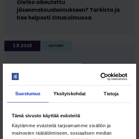
Oletko oikeutettu
jäsenmaksualennukseen? Tarkista ja
hae helposti OmaLoimussa
3.8.2026
UUTISET
Edessä työttömyys tai lomautus?
Hyödynnä Loimun ja Ote-kassan tuki
Suostumus
Yksityiskohdat
Tietoja
14.7.2026
AJANKOHTAISET
Tämä sivusto käyttää evästeitä
Tuettuja lomia perheille, eläkeläisille
Käytämme evästeitä tarjoamamme sisällön ja
ja työttömille – hakuaika käynnissä
mainosten räätälöimiseen, sosiaalisen median