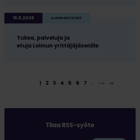
16.6.2026
AJANKOHTAISET
Tukea, palveluja ja
etuja Loimun yrittäjäjäsenille
1
2
3
4
5
6
7
…
Tilaa RSS-syöte