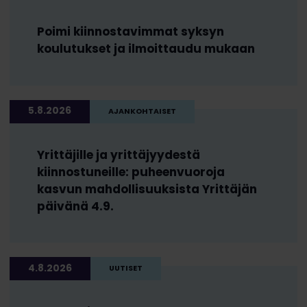
Poimi kiinnostavimmat syksyn
koulutukset ja ilmoittaudu mukaan
5.8.2026
AJANKOHTAISET
Yrittäjille ja yrittäjyydestä
kiinnostuneille: puheenvuoroja
kasvun mahdollisuuksista Yrittäjän
päivänä 4.9.
4.8.2026
UUTISET