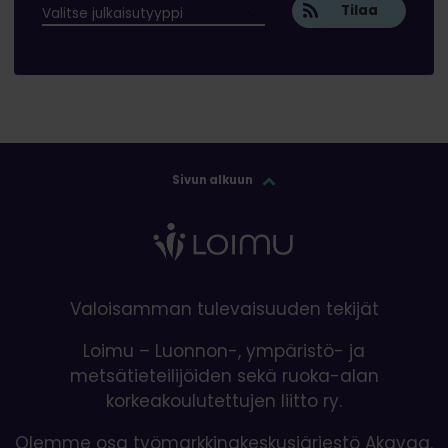
Tilaa
Sivun alkuun
Valoisamman tulevaisuuden tekijät
Loimu – Luonnon-, ympäristö- ja
metsätieteilijöiden sekä ruoka-alan
korkeakoulutettujen liitto ry.
Olemme osa työmarkkinakeskusjärjestö Akavaa.