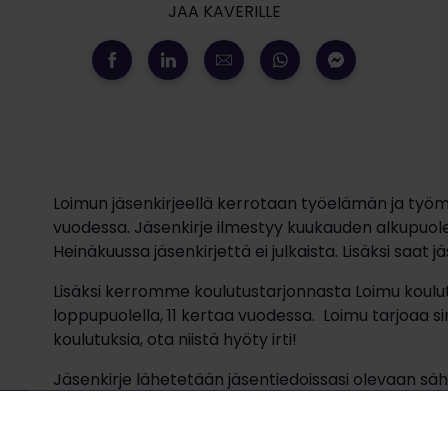
JAA KAVERILLE
Loimun jäsenkirjeellä kerrotaan työelämän ja työma
vuodessa. Jäsenkirje ilmestyy kuukauden alkupuole
Heinäkuussa jäsenkirjettä ei julkaista. Lisäksi saat j
Lisäksi kerromme koulutustarjonnasta Loimu koulut
o
loppupuolella, 11 kertaa vuodessa. Loimu tarjoaa s
koulutuksia, ota niistä hyöty irti!
o
Jäsenkirje lähetetään jäsentiedoissasi olevaan säh
o
jäsenviestintämme tavoittaa sinut, jäsenrekisteriss
tasalla. OmaLoimussa voit selata omia tietoja sekä 