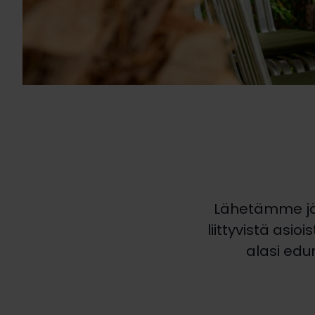
Lähetämme jäs
liittyvistä asi
alasi edu