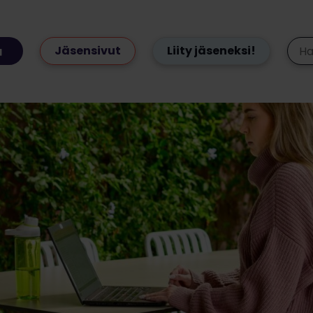
Jäsensivut
Liity jäseneksi!