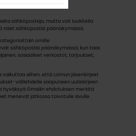
ita sähköposteja, mutta voit luokitella
istä näet sähköpostisi päänäkymässä.
kategorioittain omille
 näkyvät sähköpostisi päänäkymässä, kun taas
isijainen, sosiaaliset verkostot, tarjoukset,
ja vaikuttaa siihen, että Loimun jäsenkirjeet
kset-välilehdelle saapuneen uutiskirjeen
malla hyväksyä Gmailin ehdotuksen merkitä
rjeet menevät jatkossa toivotulle sivulle.