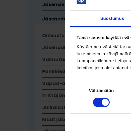
Jäsensivut
Avaa valikk
Jäsenedut
Avaa valikk
Suostumus
Oikeusturvaetu
Tämä sivusto käyttää eväs
Jäsenpalvelut
Käytämme evästeitä tarjoa
tukemiseen ja kävijämäärä
Vakuutusedut
kumppaneillemme tietoja s
tietoihin, joita olet antanut
Pankkiedut
Avaa valikk
Vapaa-ajan edut
Avaa valikk
Suostumuksen
Välttämätön
valinta
Yrittäjän edut
Julkaisut
Avaa valikk
Muut jäsenedut
Avaa valikk