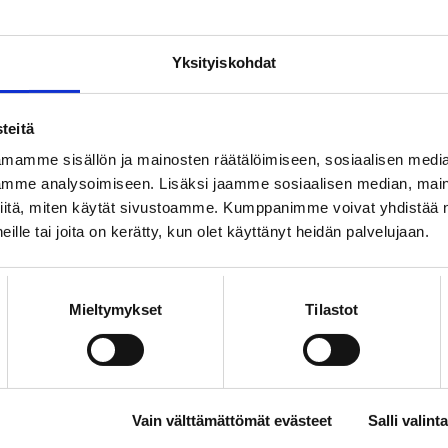
kohdassa.
o
Lue lisää:
Ohje omien tietojen päivittämiseen
o
Yksityiskohdat
Lue lisää:
OmaLoimu-asiointipalvelu
teitä
Eikö jäsenkirje silti tule per
mamme sisällön ja mainosten räätälöimiseen, sosiaalisen medi
mme analysoimiseen. Lisäksi jaamme sosiaalisen median, maino
Jos jäsenkirje ei tule perille, vaikka olet tarkistan
iitä, miten käytät sivustoamme. Kumppanimme voivat yhdistää nä
varmista, että jäsenkirje ei ohjaudu sähköpostioh
 heille tai joita on kerätty, kun olet käyttänyt heidän palvelujaan.
o
kansioon – tai jää kiinni esimerkiksi organisaatio
o
Olemme havainneet ongelmia etenkin seuraavissa 
sähköpostilaatikon täyttyessä: @jippii.fi, @kolumb
Mieltymykset
Tilastot
Alla olevista linkeistä löydät ohjeet, miten yleis
o
voit lisätä Loimun luotettujen lähettäjien joukkoon 
omalta ammattiliitoltasi:
o
Vain välttämättömät evästeet
Salli valinta
Microsoft Outlook