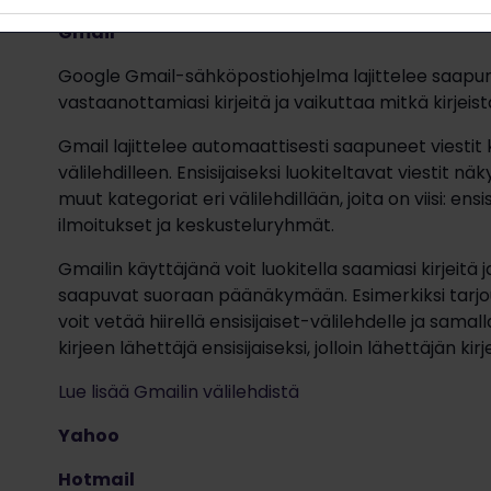
Gmail
Google Gmail-sähköpostiohjelma lajittelee saapune
vastaanottamiasi kirjeitä ja vaikuttaa mitkä kirje
Gmail lajittelee automaattisesti saapuneet viestit 
välilehdilleen. Ensisijaiseksi luokiteltavat viestit
muut kategoriat eri välilehdillään, joita on viisi: ens
ilmoitukset ja keskusteluryhmät.
Gmailin käyttäjänä voit luokitella saamiasi kirjeitä 
saapuvat suoraan päänäkymään. Esimerkiksi tarjou
voit vetää hiirellä ensisijaiset-välilehdelle ja sa
kirjeen lähettäjä ensisijaiseksi, jolloin lähettäjän ki
Lue lisää Gmailin välilehdistä
Yahoo
Hotmail