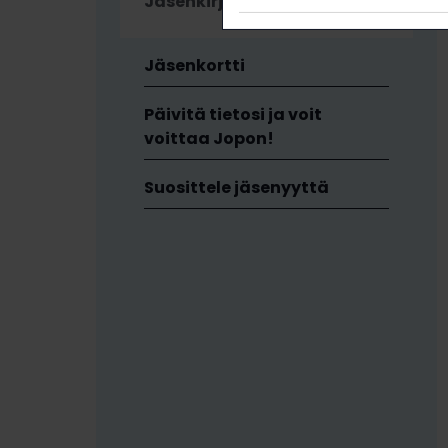
Jäsenkirje
Jäsenkortti
Päivitä tietosi ja voit
voittaa Jopon!
Suosittele jäsenyyttä