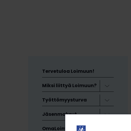
Tervetuloa Loimuun!
Miksi liittyä Loimuun?
Avaa valikk
Työttömyysturva
Avaa valikk
Jäsenmaksut
Avaa valikk
OmaLoimu ja