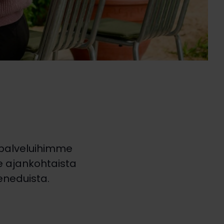
 palveluihimme
me ajankohtaista
eneduista.