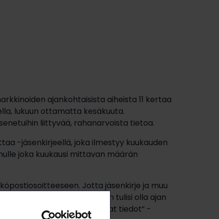
rkkinoiden ajankohtaisista aiheista 11 kertaa
lla, lukuun ottamatta kesäkuuta.
äsenetuihin liittyvää, rahanarvoista tietoa.
taa -jäsenkirjeellä, joka ilmestyy kuukauden
inulle joka kuukausi mittavan määrän
köpostiosoitteeseen. Jotta jäsenkirje ja muu
ä olevan sähköpostiosoitteen tulisi olla ajan
päivittää perustietojasi ”Omat tiedot” -