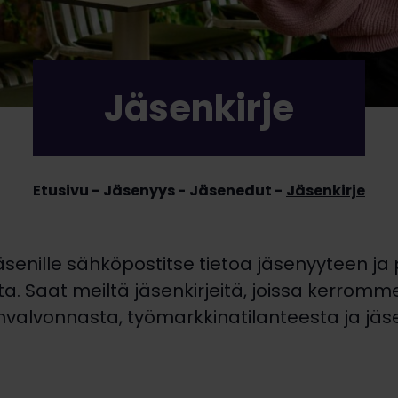
Jäsenkirje
Etusivu
Jäsenyys
Jäsenedut
Jäsenkirje
enille sähköpostitse tietoa jäsenyyteen ja
oista. Saat meiltä jäsenkirjeitä, joissa kerrom
nvalvonnasta, työmarkkinatilanteesta ja jäs