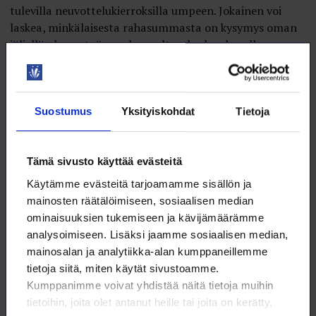
tulevilla neuvottelukierroksilla umpeen. Jokainen voi
laskea, minkälaisesta rahasummasta on kysymys oman
jäljellä olevan työuran kannalta – korkoa korolle.
Loimulaisille yleiskorotusten merkitys on keskeinen.
Loimun vuosittaisten työmarkkinatutkimusten mukaan
valtaosa jäsenistämme ei saa palkankorotuksia muuta
Suostumus
Yksityiskohdat
Tietoja
kautta. Vuonna 2024 palkankorotuksen sai 73 prosenttia
vastaajista, ja heistä 70 prosenttia yleiskorotuksen
ansiosta. Työehtosopimukseen perustuvan työnantajan
Tämä sivusto käyttää evästeitä
päättämän palkankorotuksen, jota kutsutaan usein
Käytämme evästeitä tarjoamamme sisällön ja
paikalliseksi eräksi, sai vain 10 prosenttia. Toisin sanoen:
mainosten räätälöimiseen, sosiaalisen median
ilman neuvoteltuja yleiskorotuksia valtaosa loimulaisista
ominaisuuksien tukemiseen ja kävijämäärämme
jää kokonaan ilman palkankorotuksia.
analysoimiseen. Lisäksi jaamme sosiaalisen median,
mainosalan ja analytiikka-alan kumppaneillemme
Eli Loimun näkökulmasta kyse ei ole nyt vain
tietoja siitä, miten käytät sivustoamme.
yksittäisistä prosenteista ja niiden kymmenyksistä, vaan
Kumppanimme voivat yhdistää näitä tietoja muihin
siitä, saavatko jäsenemme oikeudenmukaista kohtelua
tietoihin, joita olet antanut heille tai joita on kerätty,
työmarkkinoilla. Yleiskorotus ei ole loimulaiselle vain yksi