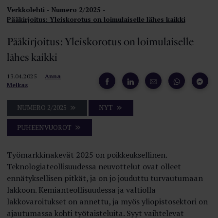
Verkkolehti
Numero 2/2025
Pääkirjoitus: Yleiskorotus on loimulaiselle lähes kaikki
Pääkirjoitus: Yleiskorotus on loimulaiselle
lähes kaikki
13.04.2025
Anna
Melkas
NUMERO 2/2025
NYT
PUHEENVUOROT
Työmarkkinakevät 2025 on poikkeuksellinen.
Teknologiateollisuudessa neuvottelut ovat olleet
ennätyksellisen pitkät, ja on jo jouduttu turvautumaan
lakkoon. Kemianteollisuudessa ja valtiolla
lakkovaroitukset on annettu, ja myös yliopistosektori on
ajautumassa kohti työtaisteluita. Syyt vaihtelevat