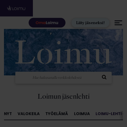
Hyppää sisältöön
Liity jäseneksi!
Loimun jäsenlehti
NYT
VALOKEILA
TYÖELÄMÄ
LOIMUA
LOIMU-LEHTI »