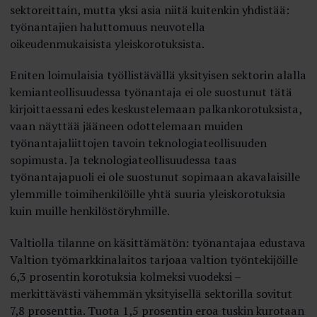
sektoreittain, mutta yksi asia niitä kuitenkin yhdistää:
työnantajien haluttomuus neuvotella
oikeudenmukaisista yleiskorotuksista.
Eniten loimulaisia työllistävällä yksityisen sektorin alalla
kemianteollisuudessa työnantaja ei ole suostunut tätä
kirjoittaessani edes keskustelemaan palkankorotuksista,
vaan näyttää jääneen odottelemaan muiden
työnantajaliittojen tavoin teknologiateollisuuden
sopimusta. Ja teknologia­teollisuudessa taas
työnantajapuoli ei ole suostunut sopimaan akavalaisille
ylemmille toimihenkilöille yhtä suuria yleiskorotuksia
kuin muille henkilöstöryhmille.
Valtiolla tilanne on käsittämätön: työnantajaa edustava
Valtion työmarkkinalaitos tarjoaa valtion työntekijöille
6,3 prosentin korotuksia kolmeksi vuodeksi –
merkittävästi vähemmän yksityisellä sektorilla sovitut
7,8 prosenttia. Tuota 1,5 prosentin eroa tuskin kurotaan