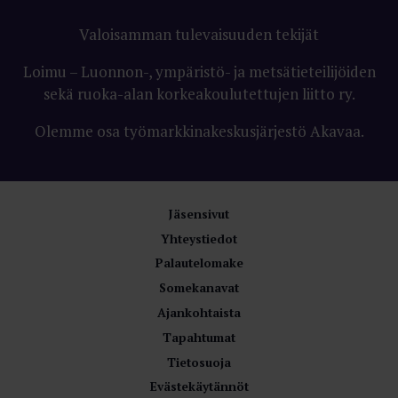
Valoisamman tulevaisuuden tekijät
Loimu – Luonnon-, ympäristö- ja metsätieteilijöiden
sekä ruoka-alan korkeakoulutettujen liitto ry.
Olemme osa työmarkkinakeskusjärjestö Akavaa.
Jäsensivut
Yhteystiedot
Palautelomake
Somekanavat
Ajankohtaista
Tapahtumat
Tietosuoja
Evästekäytännöt