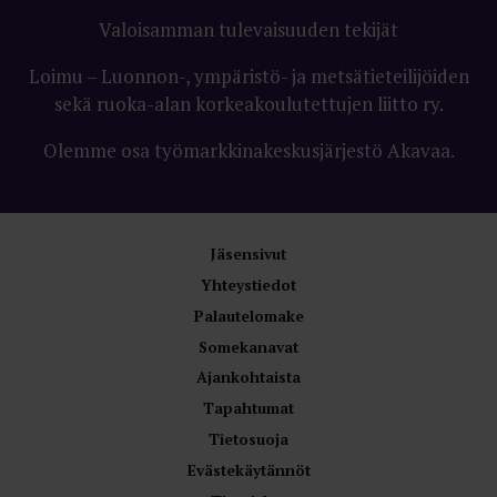
Valoisamman tulevaisuuden tekijät
Loimu – Luonnon-, ympäristö- ja metsätieteilijöiden
sekä ruoka-alan korkeakoulutettujen liitto ry.
Olemme osa työmarkkinakeskusjärjestö Akavaa.
Jäsensivut
Yhteystiedot
Palautelomake
Somekanavat
Ajankohtaista
Tapahtumat
Tietosuoja
Evästekäytännöt