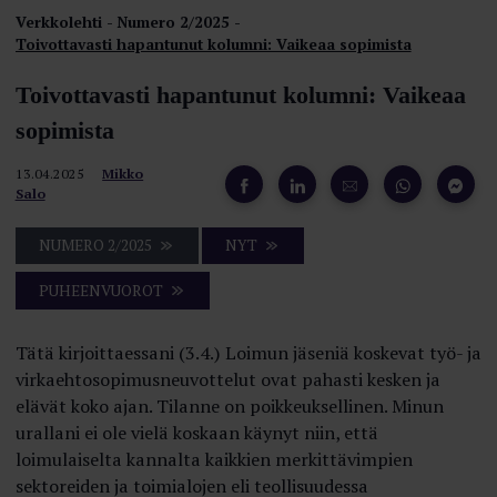
Verkkolehti
Numero 2/2025
Toivottavasti hapantunut kolumni: Vaikeaa sopimista
Toivottavasti hapantunut kolumni: Vaikeaa
sopimista
13.04.2025
Mikko
Salo
NUMERO 2/2025
NYT
PUHEENVUOROT
Tätä kirjoittaessani (3.4.) Loimun jäseniä koskevat työ- ja
virkaehto­sopimusneuvottelut ovat pahasti kesken ja
elävät koko ajan. Tilanne on poikkeuksellinen. Minun
urallani ei ole vielä koskaan käynyt niin, että
loimulaiselta kannalta kaikkien merkittävimpien
sektoreiden ja toimi­alojen eli teollisuudessa