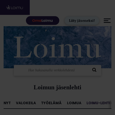
Hyppää sisältöön
Liity jäseneksi!
Loimun jäsenlehti
NYT
VALOKEILA
TYÖELÄMÄ
LOIMUA
LOIMU-LEHTI »