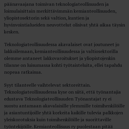
päänavaajana toimivan teknologiateollisuuden ja
loimulaisittain merkittävimmän kemianteollisuuden,
yliopistosektorin sekä valtion, kuntien ja
hyvinvointialueiden neuvottelut olisivat yhtä aikaa täysin
kesken.
Teknologiateollisuudessa akavalaiset ovat joutuneet jo
lakkoilemaan, kemianteollisuudessa ja valtiosektorilla
olemme antaneet lakkovaroitukset ja yliopistojenkin
tilanne on luisumassa kohti työtaisteluita, ellei tapahdu
nopeaa ratkaisua.
Syyt tilanteelle vaihtelevat sektoreittain.
Teknologiateollisuudessa kyse on siitä, että työnantajia
edustava Teknologiateollisuuden Työnantajat ry ei
suostu antamaan akavalaisille ylemmille toimihenkilöille
ja asiantuntijoille yhtä korkeita kaikille tulevia palkkojen
yleiskorotuksia kuin toimihenkilöille ja suorittaville
työntekijöille. Kemianteollisuus ry puolestaan pitää