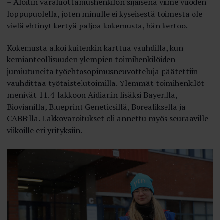
– Aloitin varaluottamushenkilön sijaisena viime vuoden
loppupuolella, joten minulle ei kyseisestä toimesta ole
vielä ehtinyt kertyä paljoa kokemusta, hän kertoo.
Kokemusta alkoi kuitenkin karttua vauhdilla, kun
kemianteollisuuden ylempien toimihenkilöiden
jumiutuneita työehtosopimusneuvotteluja päätettiin
vauhdittaa työtaistelutoimilla. Ylemmät toimihenkilöt
menivät 11.4. lakkoon Aidianin lisäksi Bayerilla,
Biovianilla, Blueprint Geneticsillä, Borealiksella ja
CABBilla. Lakkovaroitukset oli annettu myös seuraaville
viikoille eri yrityksiin.