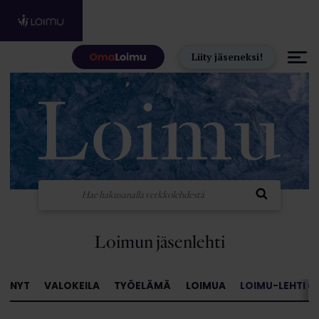
Hyppää sisältöön
Liity jäseneksi!
Loimun jäsenlehti
NYT
VALOKEILA
TYÖELÄMÄ
LOIMUA
LOIMU-LEHTI »