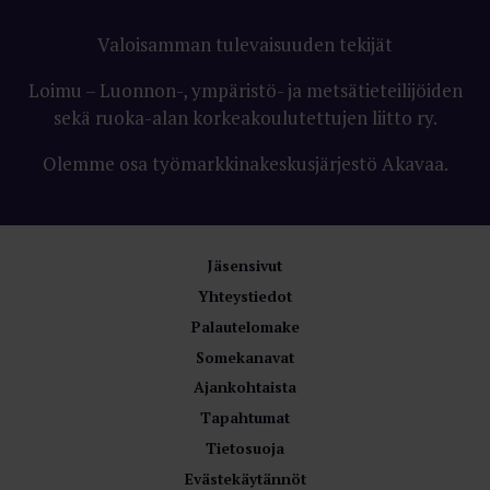
Valoisamman tulevaisuuden tekijät
Loimu – Luonnon-, ympäristö- ja metsätieteilijöiden
sekä ruoka-alan korkeakoulutettujen liitto ry.
Olemme osa työmarkkinakeskusjärjestö Akavaa.
Jäsensivut
Yhteystiedot
Palautelomake
Somekanavat
Ajankohtaista
Tapahtumat
Tietosuoja
Evästekäytännöt