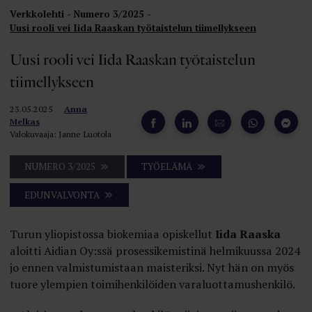
Verkkolehti
Numero 3/2025
Uusi rooli vei Iida Raaskan työtaistelun tiimellykseen
Uusi rooli vei Iida Raaskan työtaistelun
tiimellykseen
23.05.2025
Anna
Melkas
Valokuvaaja: Janne Luotola
NUMERO 3/2025
TYÖELÄMÄ
EDUNVALVONTA
Turun yliopistossa biokemiaa opiskellut
Iida Raaska
aloitti Aidian Oy:ssä prosessikemistinä helmikuussa 2024
jo ennen valmistumistaan maisteriksi. Nyt hän on myös
tuore ylempien toimihenkilöiden varaluottamushenkilö.