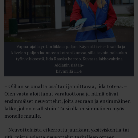
– Vapaa-ajalla yritän liikkua paljon. Käyn aktiivisesti salilla ja
kävelen paljon luonnossa koirani kanssa, sillä tavoin palaudun
työn vilskeestä, Iida Raaska kertoo. Kuvassa lakkovahtina
Aidianin sisään-
käynnillä 11.4.
– Olihan se omalta osaltani jännittävää, Iida toteaa. –
Olen vasta aloittanut varaluottona ja nämä olivat
ensimmäiset neuvottelut, joita seuraan ja ensimmäinen
lakko, johon osallistuin. Taisi olla ensimmäinen myös
monelle muulle.
– Neuvotteluista ei kerrottu juurikaan yksityiskohtia tai
sitä, mistä asiasta neuvottelut tarkalleen ottaen