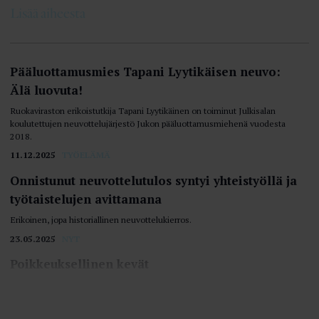
Lisää aiheesta
Pääluottamusmies Tapani Lyytikäisen neuvo:
Älä luovuta!
Ruokaviraston erikoistutkija Tapani Lyytikäinen on toiminut Julkisalan
koulutettujen neuvottelujärjestö Jukon pääluottamusmiehenä vuodesta
2018.
11.12.2025
TYÖELÄMÄ
Onnistunut neuvottelutulos syntyi yhteistyöllä ja
työtaistelujen avittamana
Erikoinen, jopa historiallinen neuvottelukierros.
23.05.2025
NYT
Poikkeuksellinen kevät
Taakse jäänyt kevät oli jälleen kerran kevät, jonka aikana käytiin
työehtoneuvotteluja.
23.05.2025
LOIMUA