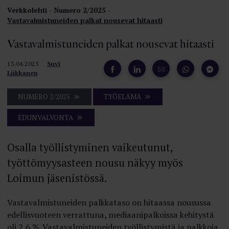
Verkkolehti
Numero 2/2025
Vastavalmistuneiden palkat nousevat hitaasti
Vastavalmistuneiden palkat nousevat hitaasti
13.04.2025
Suvi
Liikkanen
NUMERO 2/2025
TYÖELÄMÄ
EDUNVALVONTA
Osalla työllistyminen vaikeutunut,
työttömyysasteen nousu näkyy myös
Loimun jäsenistössä.
Vastavalmistuneiden palkkataso on hitaassa nousussa
edellisvuoteen verrattuna, mediaanipalkoissa kehitystä
oli 2,6 %. Vastavalmistuneiden työllistymistä ja palkkoja