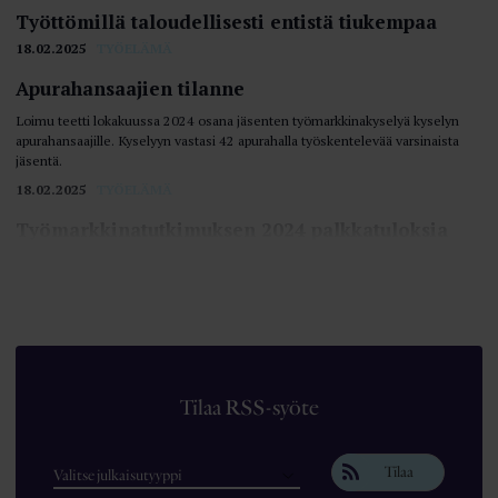
Työttömillä taloudellisesti entistä tiukempaa
18.02.2025
TYÖELÄMÄ
Apurahansaajien tilanne
Loimu teetti lokakuussa 2024 osana jäsenten työmarkkinakyselyä kyselyn
apurahansaajille. Kyselyyn vastasi 42 apurahalla työskentelevää varsinaista
jäsentä.
18.02.2025
TYÖELÄMÄ
Työmarkkinatutkimuksen 2024 palkkatuloksia
Loimun vuosittainen työmarkkinatutkimus toteutettiin perinteiseen tapaan
verkkolomakkeella, joka lähetettiin kaikille niille Loimun työssäkäyville
jäsenille, joilla oli jäsenrekisterissä toimiva sähköpostiosoite.
18.02.2025
TYÖELÄMÄ
Loimulaisten palkat työnantajasektorin ja
toimiaseman mukaan
Tilaa RSS-syöte
18.02.2025
TYÖELÄMÄ
Tilaa