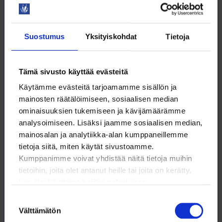
Klikkaa kuva isommaksi.
Suostumus
Yksityiskohdat
Tietoja
Vastavalmistuneiden työttömyysaste noussut myös
loimulaisilla aloilla
Tämä sivusto käyttää evästeitä
Myös kyselyhetkellä lokakuussa 2024 työttömänä
Käytämme evästeitä tarjoamamme sisällön ja
olleista vastaajista 44 % oli ollut jossain työssä
mainosten räätälöimiseen, sosiaalisen median
valmistumisen jälkeen. Koko 205 henkilön
ominaisuuksien tukemiseen ja kävijämäärämme
vastaajajoukosta noin 10 % ei ollut päässyt töihin
analysoimiseen. Lisäksi jaamme sosiaalisen median,
ollenkaan valmistumisen jälkeen. Vastavalmistuneiden
mainosalan ja analytiikka-alan kumppaneillemme
työttömyysaste on ollut kasvussa ja se näkyy myös
tietoja siitä, miten käytät sivustoamme.
Loimun jäsenistössä. Työ- ja elinkeinoministeriön
Kumppanimme voivat yhdistää näitä tietoja muihin
tammikuun tilastoissa esimerkiksi luonnontieteen alan
tietoihin, joita olet antanut heille tai joita on kerätty,
vastavalmistuneiden työttömien työnhakijoiden määrä
kun olet käyttänyt heidän palvelujaan.
on kaksinkertaistunut noin sadasta noin kahteen sataan
Suostumuksen
vuosina 2022–2025. Eniten vastavalmistuneiden
Välttämätön
valinta
työttömyys on viimeisen vuoden aikana kasvanut