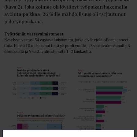
(kuva 2). Joka kolmas oli löytänyt työpaikan hakemalla
avointa paikkaa, 26 %:lle mahdollisuus oli tarjoutunut
piilotyöpaikkana.
Työttömät vastavalmistuneet
Kyselyyn vastasi 34 vastavalmistunutta, jotka eivät vielä olleet saaneet
töitä. Heistä 10 oli hakenut töitä yli puoli vuotta, 13 vastavalmistunutta 3–
6 kuukautta ja 9 vastavalmistunutta 1–2 kuukautta.