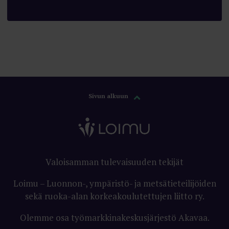
Sivun alkuun
Valoisamman tulevaisuuden tekijät
Loimu – Luonnon-, ympäristö- ja metsätieteilijöiden
sekä ruoka-alan korkeakoulutettujen liitto ry.
Olemme osa työmarkkinakeskusjärjestö Akavaa.