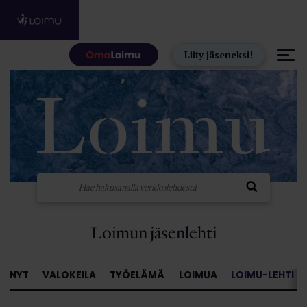
Hyppää sisältöön
Liity jäseneksi!
Loimun jäsenlehti
NYT
VALOKEILA
TYÖELÄMÄ
LOIMUA
LOIMU-LEHTI »