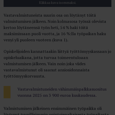
Klikkaa kuva isommaksi.
Vastavalmistuneista suurin osa on löytänyt töitä
valmistumisen jälkeen. Noin kolmasosa työssä olevista
kertoo löytäneensä työn heti, 54 % haki töitä
maksimissaan puoli vuotta, ja 16 %:lla työpaikan haku
venyi yli puoleen vuoteen (kuva 1).
Opiskelijoiden kannattaakin liittyä työttömyyskassaan jo
opiskeluaikana, jotta turvaa toimeentuloaan
valmistumisen jälkeen. Vain noin joka viides
vastavalmistunut oli saanut ansiosidonnaista
työttömyyskorvausta.
Vastavalmistuneiden vähimmäispalkkasuositus
vuonna 2025 on 3 900 euroa kuukaudessa.
Valmistumisen jälkeinen ensimmäinen työpaikka oli
löytynyt tyypillisimmin opintojenaikaisesta työpaikasta