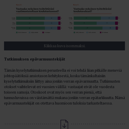
Klikkaa kuva isommaksi.
Tutkimuksen epävarmuustekijät
Tämän kyselytutkimuksen perusteella ei voi tehdä liian pitkälle meneviä
johtopäätöksiä ansiotason kehityksestä, koska tämänkaltaisiin
kyselytutkimuksiin liittyy aina jonkin verran epävarmuutta. Tutkimusten
otokset vaihtelevat eri vuosien välillä: vastaajat eivät ole vuodesta
toiseen samoja. Otoskoot ovat myös sen verran pieniä, että
tunnusluvuissa on väistämättä mukana jonkin verran epätarkkuutta. Nämä
epävarmuustekijät on otettava huomioon tuloksia tarkasteltaessa.