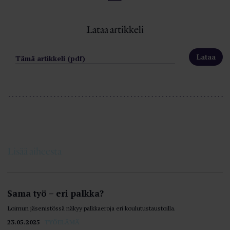
Lataa artikkeli
Tämä artikkeli (pdf)
Lisää aiheesta
Sama työ – eri palkka?
Loimun jäsenistössä näkyy palkkaeroja eri koulutus­taustoilla.
23.05.2025
TYÖELÄMÄ