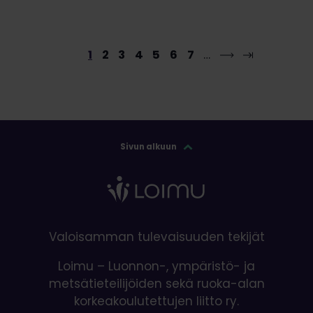
1
2
3
4
5
6
7
…
Sivun alkuun
Valoisamman tulevaisuuden tekijät
Loimu – Luonnon-, ympäristö- ja
metsätieteilijöiden sekä ruoka-alan
korkeakoulutettujen liitto ry.