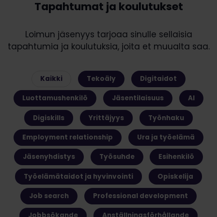
Tapahtumat ja koulutukset
Loimun jäsenyys tarjoaa sinulle sellaisia
tapahtumia ja koulutuksia, joita et muualta saa.
Kaikki
Tekoäly
Digitaidot
Luottamushenkilö
Jäsentilaisuus
AI
Digiskills
Yrittäjyys
Työnhaku
Employment relationship
Ura ja työelämä
Jäsenyhdistys
Työsuhde
Esihenkilö
Työelämätaidot ja hyvinvointi
Opiskelija
Job search
Professional development
Jobbsökande
Anställningsförhållande