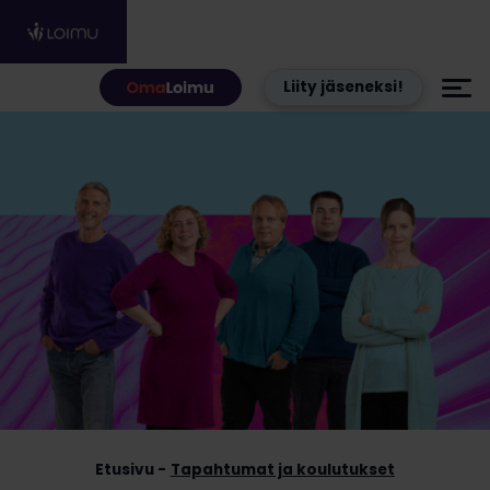
Hyppää sisältöön
Liity jäseneksi!
Etusivu
Tapahtumat ja koulutukset