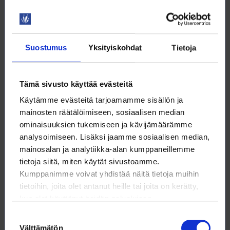
DIGITAIDOT
Suostumus
Yksityiskohdat
Tietoja
12.8. klo 9:00 – 16:00
Excel – perusteet
Tämä sivusto käyttää evästeitä
Käytämme evästeitä tarjoamamme sisällön ja
WEBINAARI
mainosten räätälöimiseen, sosiaalisen median
KOULUTUS
ominaisuuksien tukemiseen ja kävijämäärämme
analysoimiseen. Lisäksi jaamme sosiaalisen median,
mainosalan ja analytiikka-alan kumppaneillemme
DIGITAIDOT
tietoja siitä, miten käytät sivustoamme.
Kumppanimme voivat yhdistää näitä tietoja muihin
tietoihin, joita olet antanut heille tai joita on kerätty,
kun olet käyttänyt heidän palvelujaan.
Suostumuksen
12.8. klo 13:00 – 16:00
Välttämätön