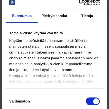
Tapahtumat ja koulutukset
Suostumus
Yksityiskohdat
Tietoja
Loimun jäsenyys tarjoaa sinulle sellaisia
tapahtumia ja koulutuksia, joita et muualta saa.
Tämä sivusto käyttää evästeitä
Kaikki
Luottamushenkilö
Digitaidot
Käytämme evästeitä tarjoamamme sisällön ja
mainosten räätälöimiseen, sosiaalisen median
Tekoäly
Digiskills
Jobbsökande
ominaisuuksien tukemiseen ja kävijämäärämme
analysoimiseen. Lisäksi jaamme sosiaalisen median,
Työnhaku
AI
Anställningsförhållande
mainosalan ja analytiikka-alan kumppaneillemme
Työelämätaidot ja hyvinvointi
Työsuhde
tietoja siitä, miten käytät sivustoamme.
Kumppanimme voivat yhdistää näitä tietoja muihin
Employment relationship
Jäsentilaisuus
tietoihin, joita olet antanut heille tai joita on kerätty,
kun olet käyttänyt heidän palvelujaan.
Yrittäjyys
Ura ja työelämä
Suostumuksen
Jäsenyhdistys
Esihenkilö
Opiskelija
Välttämätön
valinta
Job search
Professional development