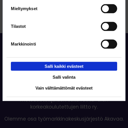
Mieltymykset
Tilastot
Sivun alkuun
Markkinointi
Salli kaikki evästeet
Salli valinta
Valoisamman tulevaisuuden tekijät
Vain välttämättömät evästeet
Loimu – Luonnon-, ympäristö- ja
metsätieteilijöiden sekä ruoka-alan
korkeakoulutettujen liitto ry.
Olemme osa työmarkkinakeskusjärjestö Akavaa.