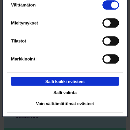
Välttämätön
3.9. klo 9:00 – 9:30
valinta
AamuBoost – tehokas startti työpäivään!
Mieltymykset
WEBINAARI
KOULUTUS
Tilastot
DIGITAIDOT
Markkinointi
Salli kaikki evästeet
3.9. klo 9:00 – 12:00
Salli valinta
Ajanhallinnan Kung Fu
Vain välttämättömät evästeet
WEBINAARI
KOULUTUS