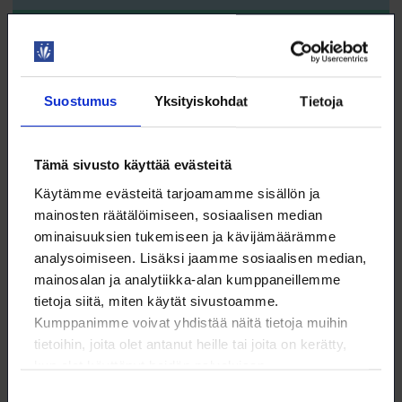
DIGITAIDOT
Suostumus
Yksityiskohdat
Tietoja
3.9. klo 9:00 – 11:00
Tämä sivusto käyttää evästeitä
ChatGPT 4 – agentit ja GPT:t
Käytämme evästeitä tarjoamamme sisällön ja
WEBINAARI
mainosten räätälöimiseen, sosiaalisen median
ominaisuuksien tukemiseen ja kävijämäärämme
KOULUTUS
analysoimiseen. Lisäksi jaamme sosiaalisen median,
mainosalan ja analytiikka-alan kumppaneillemme
TEKOÄLY
tietoja siitä, miten käytät sivustoamme.
Kumppanimme voivat yhdistää näitä tietoja muihin
tietoihin, joita olet antanut heille tai joita on kerätty,
kun olet käyttänyt heidän palvelujaan.
Suostumuksen