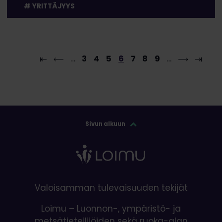
YRITTÄJYYS
…
3
4
5
6
7
8
9
…
Sivun alkuun
Valoisamman tulevaisuuden tekijät
Loimu – Luonnon-, ympäristö- ja
metsätieteilijöiden sekä ruoka-alan