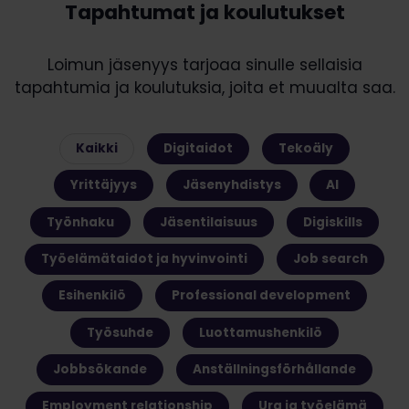
Tapahtumat ja koulutukset
Loimun jäsenyys tarjoaa sinulle sellaisia
tapahtumia ja koulutuksia, joita et muualta saa.
Kaikki
Digitaidot
Tekoäly
Yrittäjyys
Jäsenyhdistys
AI
Työnhaku
Jäsentilaisuus
Digiskills
Työelämätaidot ja hyvinvointi
Job search
Esihenkilö
Professional development
Työsuhde
Luottamushenkilö
Jobbsökande
Anställningsförhållande
Employment relationship
Ura ja työelämä