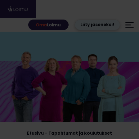
Hyppää sisältöön
Liity jäseneksi!
Etusivu
Tapahtumat ja koulutukset