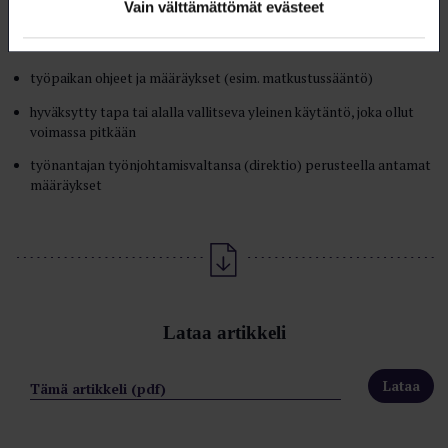
Vain välttämättömät evästeet
työsopimuksen ehdot
sopimuksenvaraiset lainsäädökset
työpaikan ohjeet ja määräykset (esim. matkustussääntö)
hyväksytty tapa tai alalla vallitseva yleinen käytäntö, joka ollut
voimassa pitkään
työnantajan työnjohtamisvaltansa (direktio) perusteella antamat
määräykset
Lataa artikkeli
Tämä artikkeli (pdf)