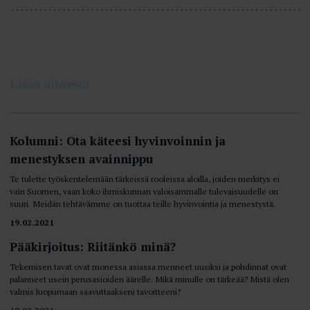
Lisää aiheesta
Kolumni: Ota käteesi hyvinvoinnin ja
menestyksen avainnippu
Te tulette työskentelemään tärkeissä rooleissa aloilla, joiden merkitys ei
vain Suomen, vaan koko ihmiskunnan valoisammalle tulevaisuudelle on
suuri. Meidän tehtävämme on tuottaa teille hyvinvointia ja menestystä.
19.02.2021
Pääkirjoitus: Riitänkö minä?
Tekemisen tavat ovat monessa asiassa menneet uusiksi ja pohdinnat ovat
palanneet usein perusasioiden äärelle. Mikä minulle on tärkeää? Mistä olen
valmis luopumaan saavuttaakseni tavoitteeni?