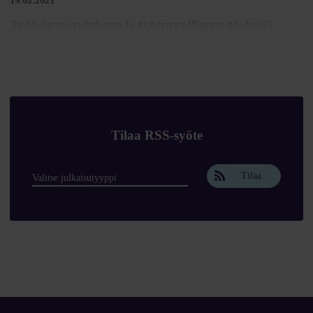
19.02.2021
Työhön perehdytys ja työturvallisuus tärkeää
kesätyössäkin
Kesätyöntekijöiden kohdalla hyvän perehdytykset merkitys korostuu
korona-aikana.
19.02.2021
Opiskelijan kesätyöt, 5 vinkkiä töistä
Tilaa RSS-syöte
sopimiseen
Työsopimusta ei tarvitse heti allekirjoittaa. Kysy meiltä neuvoa!
Tilaa
19.02.2021