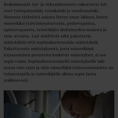
Keskeisimmät työ- ja virkasuhteeseen vaikuttavat lait
ovat työsopimuslaki, työaikalaki ja vuosilomalaki.
Monesta tärkeästä asiasta löytyy omat lakinsa, kuten
esimerkiksi työttömyysturvasta, perhevapaista,
opintovapaasta, työntekijän yksityisyyden suojasta ja
tasa-arvosta. Lait sisältävät sekä pakottavia
määräyksiä että sopimuksenvaraisia määräyksiä.
Pakottavasta määräyksestä, josta esimerkkinä
irtisanomisen perusteita koskevat määräykset, ei saa
sopia toisin. Sopimuksenvaraiselle määräykselle laki
antaa vain rajat ja näin esimerkiksi irtisanomisajoista on
työnantajalla ja työntekijällä oikeus sopia laista
poikkeavasti.