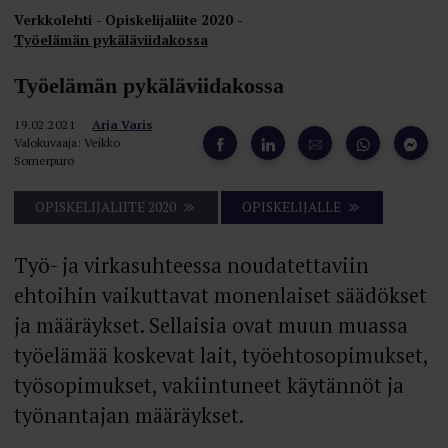
Verkkolehti
Opiskelijaliite 2020
Työelämän pykäläviidakossa
Työelämän pykäläviidakossa
19.02.2021
Arja Varis
Valokuvaaja: Veikko
Somerpuro
OPISKELIJALIITE 2020
OPISKELIJALLE
Työ- ja virkasuhteessa noudatettaviin
ehtoihin vaikuttavat monenlaiset säädökset
ja määräykset. Sellaisia ovat muun muassa
työelämää koskevat lait, työehtosopimukset,
työsopimukset, vakiintuneet käytännöt ja
työnantajan määräykset.