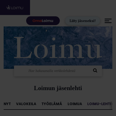
Hyppää sisältöön
Liity jäseneksi!
Loimun jäsenlehti
NYT
VALOKEILA
TYÖELÄMÄ
LOIMUA
LOIMU-LEHTI »