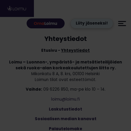
Hyppää sisältöön
Liity jäseneksi!
Yhteystiedot
Etusivu
Yhteystiedot
Loimu – Luonnon-, ympäristö- ja metsätieteilijöiden
sekä ruoka-alan korkeakoulutettujen liitto ry.
Mikonkatu 8 A, 8. krs, 00100 Helsinki
Loimun tilat ovat esteettömät.
Vaihde:
09 6226 850, ma-pe klo 10 – 14.
loimu@loimu.fi
Laskutustiedot
Sosiaalisen median kanavat
Palautelomake