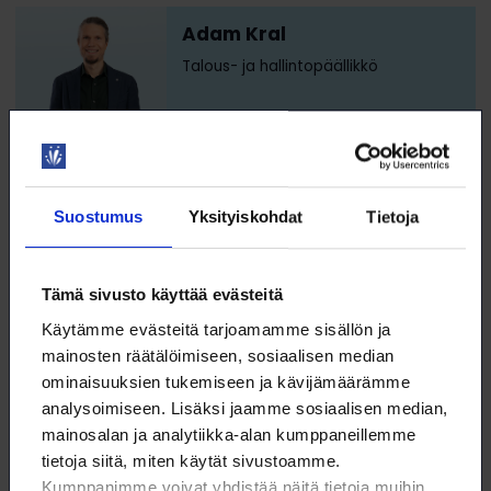
Adam Kral
Talous- ja hallintopäällikkö
Suostumus
Yksityiskohdat
Tietoja
adam.kral@loimu.fi
09 6226 8520
Tämä sivusto käyttää evästeitä
Käytämme evästeitä tarjoamamme sisällön ja
talous- ja henkilöstöhallinto, sopimukset ja hankinnat
mainosten räätälöimiseen, sosiaalisen median
ominaisuuksien tukemiseen ja kävijämäärämme
analysoimiseen. Lisäksi jaamme sosiaalisen median,
mainosalan ja analytiikka-alan kumppaneillemme
tietoja siitä, miten käytät sivustoamme.
Eila Ruonala
Kumppanimme voivat yhdistää näitä tietoja muihin