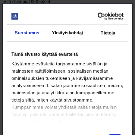
Y-tunnus: 0202153-4
Verkkolaskuoperaattori: Maventa
Operaattorin välittäjäntunnus: 003721291126
Välittäjätunnus pankkiverkosta lähetettäessä: DABAFIHH
Lisätietoa verkkolaskutuksesta:
Suostumus
Yksityiskohdat
Tietoja
www.tieke.fi
verkkolaskutustietoa ja
verkkolaskutusosoitteet -palvelu
Tämä sivusto käyttää evästeitä
Käytämme evästeitä tarjoamamme sisällön ja
Muut laskutustavat
mainosten räätälöimiseen, sosiaalisen median
ominaisuuksien tukemiseen ja kävijämäärämme
analysoimiseen. Lisäksi jaamme sosiaalisen median,
Paperilaskut
mainosalan ja analytiikka-alan kumppaneillemme
tietoja siitä, miten käytät sivustoamme.
Laskutus sähköpostilla
Kumppanimme voivat yhdistää näitä tietoja muihin
tietoihin, joita olet antanut heille tai joita on kerätty,
kun olet käyttänyt heidän palvelujaan.
Suostumuksen