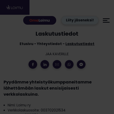
Hyppää sisältöön
Liity jäseneksi!
Laskutustiedot
Etusivu
Yhteystiedot
Laskutustiedot
JAA KAVERILLE
Pyydämme yhteistyökumppaneitamme
lähettämään laskut ensisijaisesti
verkkolaskuina.
Nimi: Loimu ry
Verkkolaskuosoite: 003702021534