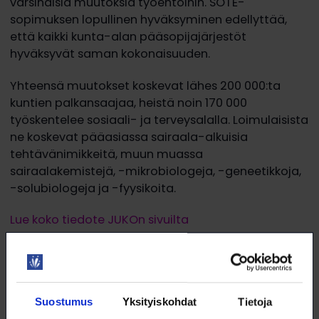
varsinaisia muutoksia työehtoihin. SOTE-
sopimuksen lopullinen hyväksyminen edellyttää,
että kaikki kunta-alan pääsopijajärjestöt
hyväksyvät saman kokonaisuuden.
Yhteensä muutokset koskevat lähes 200 000:ta
kuntien palkansaajaa, heistä noin 170 000
työskentelee sosiaali- ja terveysalalla. Loimulaisista
ne koskevat pääasiassa sairaala-alkuisia
tehtävänimikkeitä, muun muassa
sairaalakemistejä, -mikrobiologeja, -geneetikkoja,
-solubiologeja ja -fyysikoita.
Lue koko tiedote JUKOn sivuilta
?
Suostumus
Yksityiskohdat
Tietoja