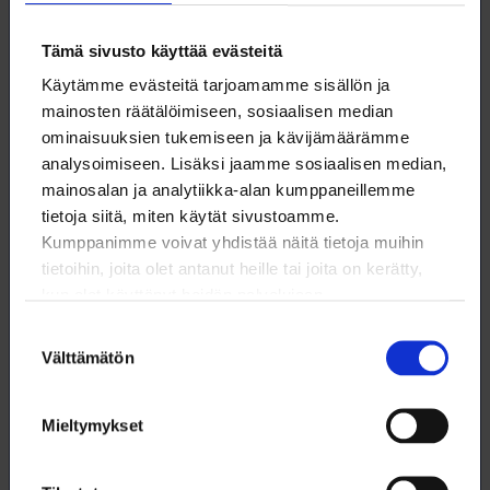
Marjaana Kousa
Tämä sivusto käyttää evästeitä
Juristi
Käytämme evästeitä tarjoamamme sisällön ja
09 6226 8542
mainosten räätälöimiseen, sosiaalisen median
ominaisuuksien tukemiseen ja kävijämäärämme
marjaana.kousa@loimu.fi
analysoimiseen. Lisäksi jaamme sosiaalisen median,
mainosalan ja analytiikka-alan kumppaneillemme
tietoja siitä, miten käytät sivustoamme.
Kumppanimme voivat yhdistää näitä tietoja muihin
tietoihin, joita olet antanut heille tai joita on kerätty,
kun olet käyttänyt heidän palvelujaan.
Lataa artikkeli
Suostumuksen
Välttämätön
valinta
Tämä artikkeli (pdf)
Mieltymykset