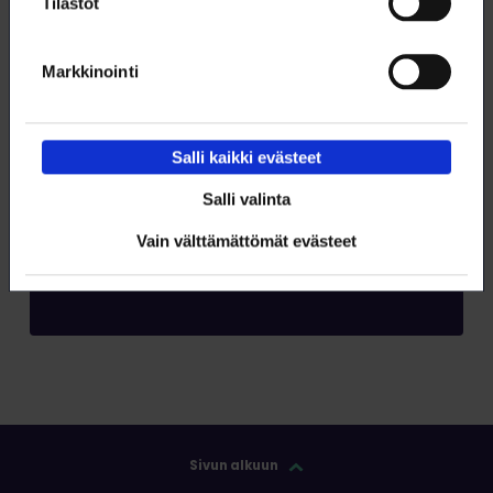
Tilastot
Markkinointi
Salli kaikki evästeet
Tilaa RSS-syöte
Salli valinta
Vain välttämättömät evästeet
Tilaa
Sivun alkuun