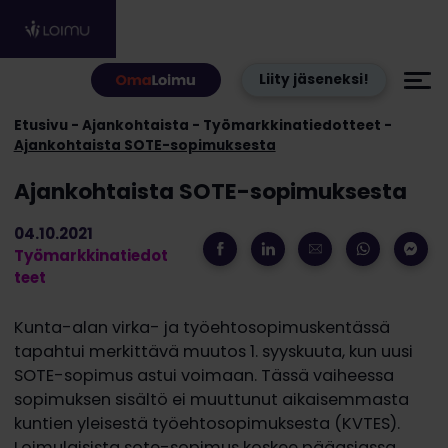
Hyppää sisältöön
Liity jäseneksi!
Etusivu
Ajankohtaista
Työmarkkinatiedotteet
Ajankohtaista SOTE-sopimuksesta
Ajankohtaista SOTE-sopimuksesta
04.10.2021
Työmarkkinatiedot
teet
Kunta-alan virka- ja työehtosopimuskentässä
tapahtui merkittävä muutos 1. syyskuuta, kun uusi
SOTE-sopimus astui voimaan. Tässä vaiheessa
sopimuksen sisältö ei muuttunut aikaisemmasta
kuntien yleisestä työehtosopimuksesta (KVTES).
Loimulaisista sote-sopimus koskee pääasiassa