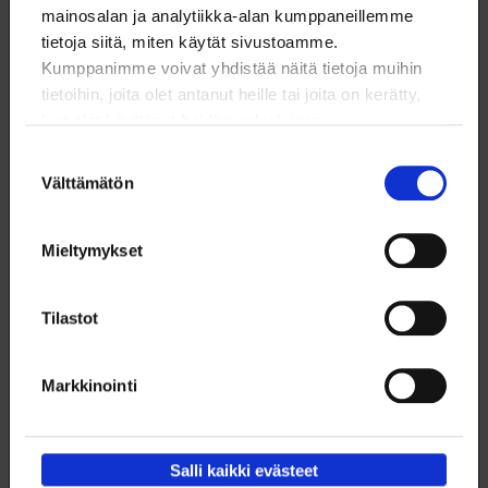
mainosalan ja analytiikka-alan kumppaneillemme
tietoja siitä, miten käytät sivustoamme.
Tämä artikkeli (pdf)
Kumppanimme voivat yhdistää näitä tietoja muihin
tietoihin, joita olet antanut heille tai joita on kerätty,
kun olet käyttänyt heidän palvelujaan.
Suostumuksen
Välttämätön
valinta
Mieltymykset
Tilastot
Tilaa RSS-syöte
Markkinointi
Tilaa
Salli kaikki evästeet