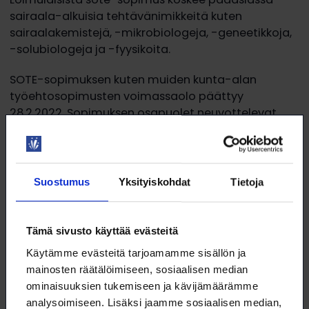
sairaala-alkuisia tehtävänimikkeitä kuten
sairaalakemistejä, -mikrobiologeja, -geneetikkoja,
-solubiologeja ja -fyysikoita.
SOTE-sopimuksen kuten muiden kunta-alan
työehtosopimusten voimassaolo päättyy
28.2.2022. Sopimuksen osapuolet neuvottelevat
syksyn aikana palkkaus- ja työaikamääräysten
kehittämisestä sekä sopimuksen voimaantulon
toteuttamisesta. Loimu valvoo jäsentensä etuja
neuvotteluissa. Ratkaisevat vaiheet ajoittuvat
Suostumus
Yksityiskohdat
Tietoja
alkuvuoteen 2022.
Tämä sivusto käyttää evästeitä
Käytämme evästeitä tarjoamamme sisällön ja
mainosten räätälöimiseen, sosiaalisen median
ominaisuuksien tukemiseen ja kävijämäärämme
Lataa artikkeli
analysoimiseen. Lisäksi jaamme sosiaalisen median,