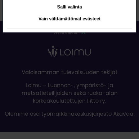
Salli valinta
Vain välttämättömät evästeet
Sivun alkuun
Valoisamman tulevaisuuden tekijät
Loimu – Luonnon-, ympäristö- ja
metsätieteilijöiden sekä ruoka-alan
korkeakoulutettujen liitto ry.
Olemme osa työmarkkinakeskusjärjestö Akavaa.