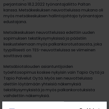
perjantaina 18.2.2022 työnantajaliitto Paltan
kanssa. Metsäkeskuksen neuvotteluissa mukana oli
myös metsäkeskuksen hallintojohtaja työnantajan
edustajana.
Metsäkeskuksen neuvotteluissa edettiin uuden
sopimuksen tekstikysymyksissä ja päästiin
keskustelemaan myös palkankorotustasosta, joka
tyypillisesti on TES-neuvotteluissa se viimeinen
sovittava asia.
Metsäbiotalouden asiantuntijoiden
työehtosopimus koskee nykyisin vain Tapio Oy:tä ja
Tapio Palvelut Oy:tä. Myös sen neuvotteluissa
alettiin löytämään yhteisiä näkemyksiä
tekstikysymyksistä ja myös palkankorotuksista
vaihdettiin näkemyksiä.
Molemmissa sopimuksissa seuraavat neuvottelut