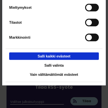
Lataa artikkeli
Mieltymykset
Tämä artikkeli (pdf)
Tilastot
Markkinointi
Salli kaikki evästeet
Salli valinta
Vain välttämättömät evästeet
Tilaa RSS-syöte
Tilaa