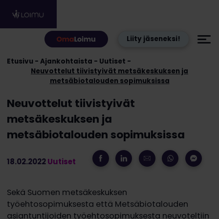
Hyppää sisältöön
Liity jäseneksi!
Etusivu
Ajankohtaista
Uutiset
Neuvottelut tiivistyivät metsäkeskuksen ja
metsäbiotalouden sopimuksissa
Neuvottelut tiivistyivät
metsäkeskuksen ja
metsäbiotalouden sopimuksissa
18.02.2022
Uutiset
Sekä Suomen metsäkeskuksen
työehtosopimuksesta että Metsäbiotalouden
asiantuntijoiden työehtosopimuksesta neuvoteltiin