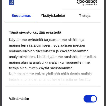
ovat tiistaina 22.2.2022. Sopimukset ovat Loimun
omia, ja nykyiset työehtosopimukset päättyvät
helmikuun lopussa.
Suostumus
Yksityiskohdat
Tietoja
Lisätietoja:
Tämä sivusto käyttää evästeitä
Käytämme evästeitä tarjoamamme sisällön ja
mainosten räätälöimiseen, sosiaalisen median
Jukka Sippola
ominaisuuksien tukemiseen ja kävijämäärämme
Neuvottelupäällikkö
analysoimiseen. Lisäksi jaamme sosiaalisen median,
mainosalan ja analytiikka-alan kumppaneillemme
09 6226 8541
tietoja siitä, miten käytät sivustoamme.
jukka.sippola@loimu.fi
Kumppanimme voivat yhdistää näitä tietoja muihin
tietoihin, joita olet antanut heille tai joita on kerätty,
kun olet käyttänyt heidän palvelujaan.
Suostumuksen
Välttämätön
valinta