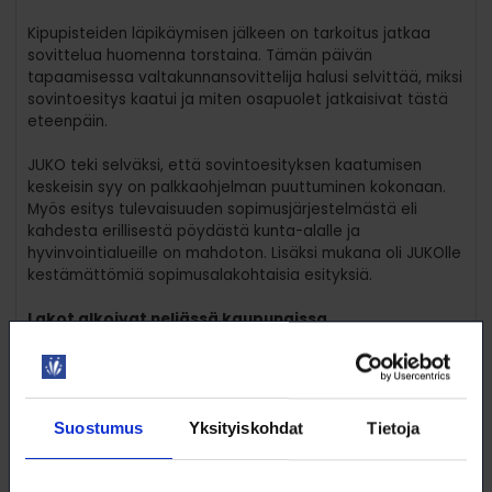
Kipupisteiden läpikäymisen jälkeen on tarkoitus jatkaa
sovittelua huomenna torstaina. Tämän päivän
tapaamisessa valtakunnansovittelija halusi selvittää, miksi
sovintoesitys kaatui ja miten osapuolet jatkaisivat tästä
eteenpäin.
JUKO teki selväksi, että sovintoesityksen kaatumisen
keskeisin syy on palkkaohjelman puuttuminen kokonaan.
Myös esitys tulevaisuuden sopimusjärjestelmästä eli
kahdesta erillisestä pöydästä kunta-alalle ja
hyvinvointialueille on mahdoton. Lisäksi mukana oli JUKOlle
kestämättömiä sopimusalakohtaisia esityksiä.
Lakot alkoivat neljässä kaupungissa
Tiistainen kunta-alan mielenosoitus Helsingin
Senaatintorilla osoitti jukolaisen kentän tunnot ja vahvisti
henkeä entisestään. Tänään kunta-alan lakot ovat
alkaneet Jyväskylässä, Oulussa, Rovaniemellä ja Turussa.
Suostumus
Yksityiskohdat
Tietoja
Kunta-alan työriitojen sovittelu oli tauolla maaliskuun
lopulta lähtien. Valtakunnansovittelija Piekkala keskeytti