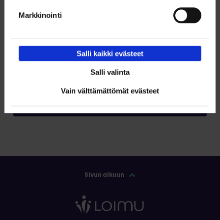
Markkinointi
Tilaa RSS-syöte
Salli kaikki evästeet
Salli valinta
Tilaa
Vain välttämättömät evästeet
Sivun alkuun