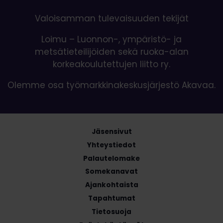
Valoisamman tulevaisuuden tekijät
Loimu – Luonnon-, ympäristö- ja
metsätieteilijöiden sekä ruoka-alan
korkeakoulutettujen liitto ry.
Olemme osa työmarkkinakeskusjärjestö Akavaa.
Jäsensivut
Yhteystiedot
Palautelomake
Somekanavat
Ajankohtaista
Tapahtumat
Tietosuoja