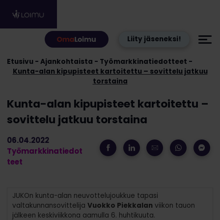
Hyppää sisältöön
Liity jäseneksi!
Etusivu
Ajankohtaista
Työmarkkinatiedotteet
Kunta-alan kipupisteet kartoitettu – sovittelu jatkuu
torstaina
Kunta-alan kipupisteet kartoitettu –
sovittelu jatkuu torstaina
06.04.2022
Työmarkkinatiedot
teet
JUKOn kunta-alan neuvottelujoukkue tapasi
valtakunnansovittelija
Vuokko Piekkalan
viikon tauon
jälkeen keskiviikkona aamulla 6. huhtikuuta.