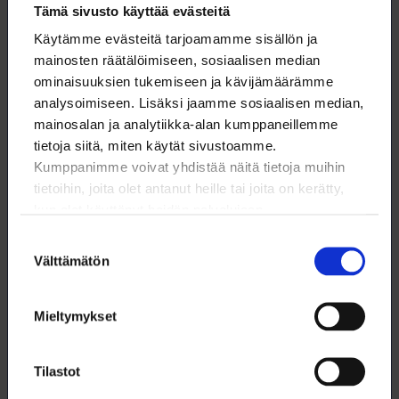
sovittelun sen jälkeen, kun palkansaajajärjestöt olivat
Tämä sivusto käyttää evästeitä
hylänneet hänen sovintoesityksensä.
Käytämme evästeitä tarjoamamme sisällön ja
#neuvotellen2022 Twitterissä ja Facebookissa
mainosten räätälöimiseen, sosiaalisen median
ominaisuuksien tukemiseen ja kävijämäärämme
analysoimiseen. Lisäksi jaamme sosiaalisen median,
mainosalan ja analytiikka-alan kumppaneillemme
tietoja siitä, miten käytät sivustoamme.
Kumppanimme voivat yhdistää näitä tietoja muihin
tietoihin, joita olet antanut heille tai joita on kerätty,
Lataa artikkeli
kun olet käyttänyt heidän palvelujaan.
Suostumuksen
Tämä artikkeli (pdf)
Välttämätön
valinta
Mieltymykset
Tilastot