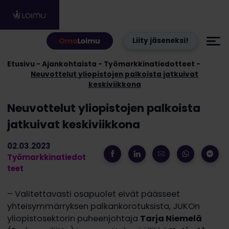
Hyppää sisältöön
Liity jäseneksi!
Etusivu
Ajankohtaista
Työmarkkinatiedotteet
Neuvottelut yliopistojen palkoista jatkuivat
keskiviikkona
Neuvottelut yliopistojen palkoista
jatkuivat keskiviikkona
02.03.2023
Työmarkkinatiedot
teet
– Valitettavasti osapuolet eivät päässeet
yhteisymmärryksen palkankorotuksista, JUKOn
yliopistosektorin puheenjohtaja
Tarja Niemelä