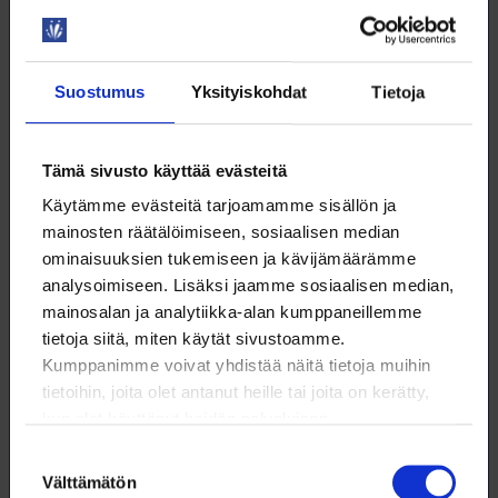
yliopistotyönantajia edustava Sivista tapaavat 13.
maaliskuuta.
Tietoa yliopistojen työehtosopimuksesta löydät
Suostumus
Yksityiskohdat
Tietoja
kootusti
yliopistotes.fi
-sivuilta.
Lisätietoja:
Tämä sivusto käyttää evästeitä
Käytämme evästeitä tarjoamamme sisällön ja
mainosten räätälöimiseen, sosiaalisen median
Maija Holma
ominaisuuksien tukemiseen ja kävijämäärämme
analysoimiseen. Lisäksi jaamme sosiaalisen median,
Neuvottelupäällikkö
mainosalan ja analytiikka-alan kumppaneillemme
09 6226 8543
tietoja siitä, miten käytät sivustoamme.
Kumppanimme voivat yhdistää näitä tietoja muihin
maija.holma@loimu.fi
tietoihin, joita olet antanut heille tai joita on kerätty,
kun olet käyttänyt heidän palvelujaan.
Suostumuksen
Välttämätön
valinta