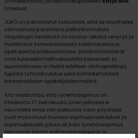
(Professoriliitto) ja neuvottelupäällikkö
Katja Aho
toteavat.
JUKO on painottanut toistuvasti, että se tavoittelee
ostovoimaa parantavia palkankorotuksia.
Yliopistojen henkilöstö on korona-aikana venynyt ja
huolehtinut korkeatasoisesta tutkimuksesta ja
opetuksesta poikkeusoloissa. Sisäänottomäärät
ovat kuluneella hallituskaudella kasvaneet, ja
suunnitelmissa on lisätä edelleen aloituspaikkoja,
tuplata tohtorikoulutus sekä kolminkertaistaa
kansainvälisten opiskelijoiden määrä.
Aho muistuttaa, että työehtosopimus on
irtisanottu 17. helmikuuta, joten jatkossa ei
neuvotella enää vain palkoista, vaan pöydässä
ovat myös muun muassa sopimusmääräykset ja
sopimuskauden pituus eli koko työehtosopimus.
Seuraavan kerran palkansaajajärjestöt ja