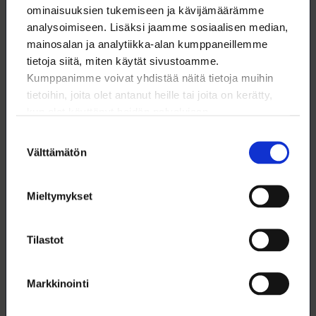
työehtosopimus on laajentumassa, kun siihen
ominaisuuksien tukemiseen ja kävijämäärämme
liittymisestä ovat jo päättäneet Suomen
analysoimiseen. Lisäksi jaamme sosiaalisen median,
Metsäyhdistys sekä Suomen Metsäsertifiointi eli
mainosalan ja analytiikka-alan kumppaneillemme
PEFC Suomi. Lisääkin mukaan tulijoita on
tietoja siitä, miten käytät sivustoamme.
todennäköisesti tulossa.
Kumppanimme voivat yhdistää näitä tietoja muihin
tietoihin, joita olet antanut heille tai joita on kerätty,
Lisätietoja:
kun olet käyttänyt heidän palvelujaan.
Suostumuksen
Välttämätön
valinta
Jukka Sippola
Neuvottelupäällikkö
Mieltymykset
09 6226 8541
Tilastot
jukka.sippola@loimu.fi
Markkinointi