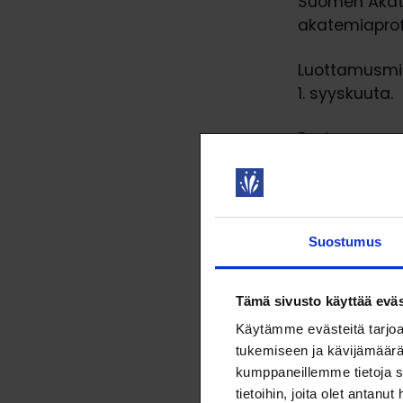
Suomen Akate
akatemiaprofe
Luottamusmie
1. syyskuuta.
Ensi vuonna y
Hyvänä suunt
Tarja Nieme
periaatetta 
Suostumus
aikana yliopi
kehittää sitä.
Tämä sivusto käyttää eväs
– Pyrimme tät
Käytämme evästeitä tarjoa
houkuttelevu
tukemiseen ja kävijämäärä
kumppaneillemme tietoja s
JUKOn edustam
tietoihin, joita olet antanut