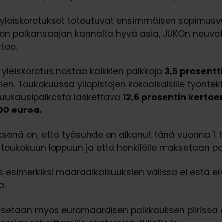
yleiskorotukset toteutuvat ensimmäisen sopimus
 on palkansaajan kannalta hyvä asia, JUKOn neuvot
rtoo.
yleiskorotus nostaa kaikkien palkkoja
3,5 prosentt
ien. Toukokuussa yliopistojen kokoaikaisille työntekij
uukausipalkasta laskettava
12,6 prosentin kertae
00 euroa.
ksenä on, että työsuhde on alkanut tänä vuonna 1. 
toukokuun loppuun ja että henkilölle maksetaan pa
s esimerkiksi määräaikaisuuksien välissä ei estä e
a.
setaan myös euromääräisen palkkauksen piirissä o