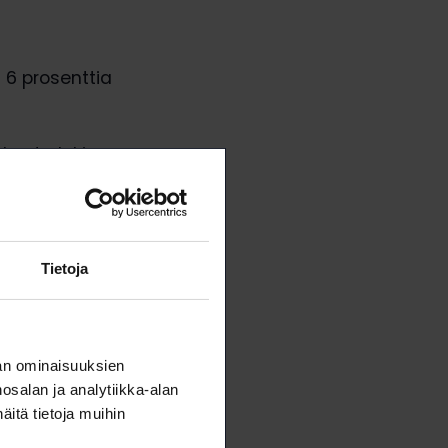
 6 prosenttia
skuuta lukien.
enjohtaja
an neuvottelun
opimuskauden
Tietoja
uuksia
ykyyn ja
an ominaisuuksien
salan ja analytiikka-alan
itä tietoja muihin
yliopistoissa