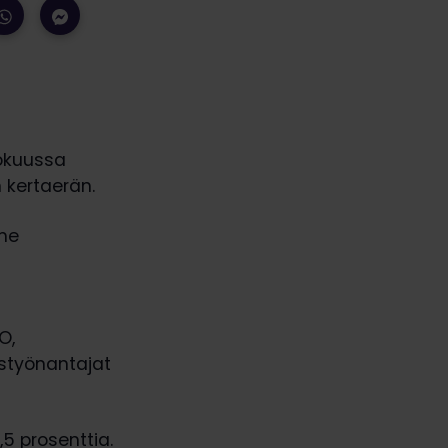
kokuussa
 kertaerän.
ime
O,
tystyönantajat
5 prosenttia.