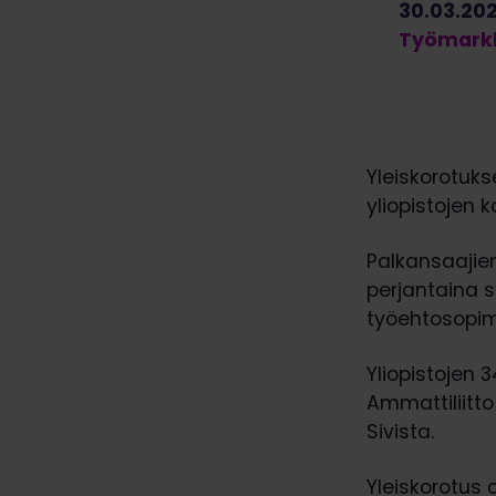
30.03.20
Työmarkk
Yleiskorotuk
yliopistojen 
Palkansaajien
perjantaina s
työehtosopimu
Yliopistojen
Ammattiliitto 
Sivista.
Yleiskorotus