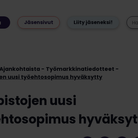
Jäsensivut
Liity jäseneksi!
Ajankohtaista
Työmarkkinatiedotteet
jen uusi työehtosopimus hyväksytty
pistojen uusi
ehtosopimus hyväksyt