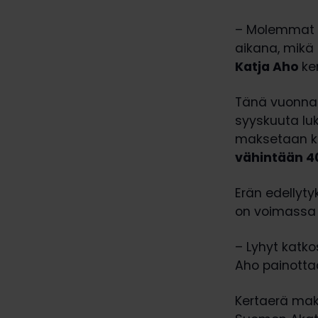
– Molemmat 
aikana, mikä
Katja Aho
ke
Tänä vuonna 
syyskuuta luk
maksetaan k
vähintään 4
Erän edellyty
on voimassa 
– Lyhyt katko
Aho painotta
Kertaerä mak