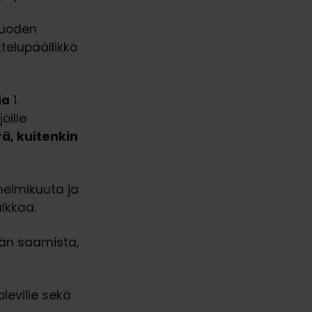
vuoden
telupäällikkö
ia
1.
öille
rä, kuitenkin
helmikuuta ja
lkkaa.
rän saamista,
leville sekä