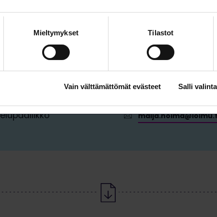
tutkimuksen, opetuksen ja hallinnon sekä johdon 
Mieltymykset
Tilastot
Vain välttämättömät evästeet
Salli valinta
 Holma
09 6226 8543
elupäällikkö
maija.holma@loimu.f