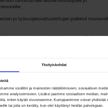
mian rahoittamille akatemiatutkijoille ja
ssoreille.
sten ja työsuojeluvaltuutettujen palkkiot nousevat
leiskorotus korottaa palkkoja
2 prosenttia
1. maali
ana Aho ja JUKOn yliopistoneuvottelukunnan puhe
lä
(Professoriliitto) pitävät sitä, että osana jatkuv
osapuolet ovat nyt sitoutuneet tarkastelemaan s
Yksityiskohdat
stojen palkkausjärjestelmän nykytilaa ja mahdollis
teitä
ä kautta vaikuttamaan yliopistojen palkkakilpailuk
mamme sisällön ja mainosten räätälöimiseen, sosiaalisen medi
uteen työnantajina, Aho ja Niemelä painottavat.
mme analysoimiseen. Lisäksi jaamme sosiaalisen median, maino
iitä, miten käytät sivustoamme. Kumppanimme voivat yhdistää nä
ien akavalaisten liittojen jäsenet työskentelevät 
 heille tai joita on kerätty, kun olet käyttänyt heidän palvelujaan.