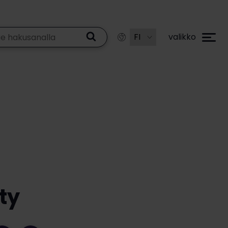
valikko
ty