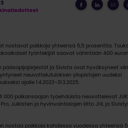
23
inatiedotteet
set nostavat palkkoja yhteensä 5,5 prosenttia. Tou
kokoaikaiset työntekijät saavat vähintään 400 euron
 pääsopijajärjestöt ja Sivista ovat hyväksyneet vi
yntyneet neuvottelutuloksen yliopistojen uudeksi
kseksi ajalle 1.4.2023–31.3.2025.
 34 000 palkansaajan työehdoista neuvottelevat JUK
Pro, Julkisten ja hyvinvointialojen liitto JHL ja Sivis
 on nostaa palkkoja kahdessa vuodessa yhteensä 5,