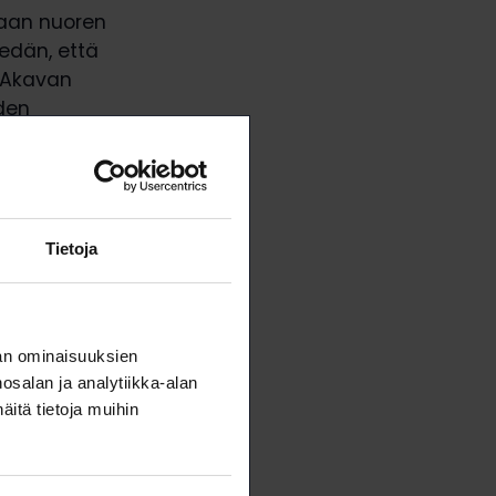
maan nuoren
edän, että
 Akavan
iden
käs linjaa.
2023 ensi
neljä jäsentä
Tietoja
an ominaisuuksien
salan ja analytiikka-alan
itä tietoja muihin