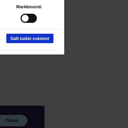
Markkinointi
Salli kaikki evästeet
Tilaa