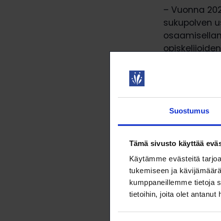
– Vuonna 202
sukupolven u
osaamisellan
opiskelijoide
työelämäedun
Akavan opiske
vuodelle uud
opiskelijaneu
Suostumus
Tämä sivusto käyttää eväs
Käytämme evästeitä tarjoa
tukemiseen ja kävijämäärä
kumppaneillemme tietoja s
tietoihin, joita olet antanut