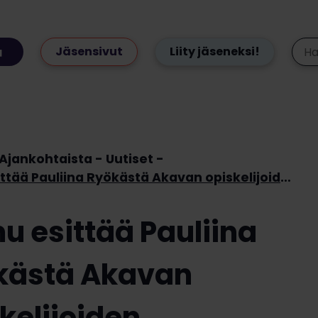
Jäsensivut
Liity jäseneksi!
Ajankohtaista
Uutiset
Loimu esittää Pauliina Ryökästä Akavan opiskelijoiden puheenjohtajaksi vuodelle 2024
u esittää Pauliina
kästä Akavan
kelijoiden