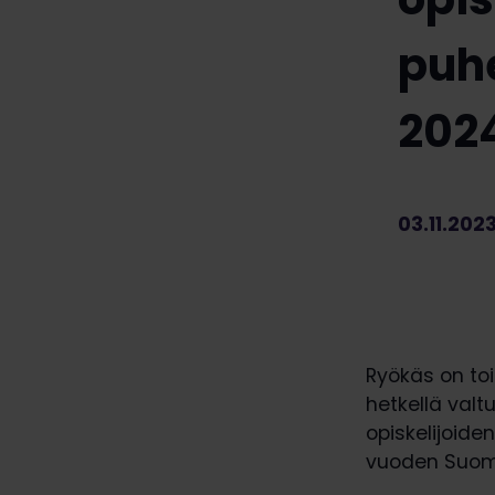
puhe
202
03.11.202
Ryökäs on toi
hetkellä val
opiskelijoid
vuoden Suome