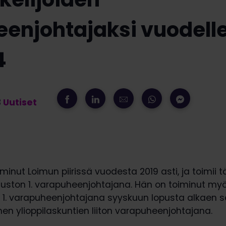
enjohtajaksi vuodell
4
3
Uutiset
minut Loimun piirissä vuodesta 2019 asti, ja toimii tä
tuuston 1. varapuheenjohtajana. Hän on toiminut m
en 1. varapuheenjohtajana syyskuun lopusta alkaen 
n ylioppilaskuntien liiton varapuheenjohtajana.