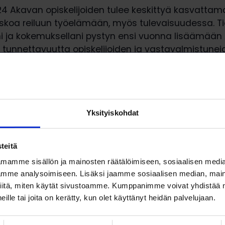
4 Akavan opiskelijoiden tulee keskittyä kasvatta
skoa reiluun työelämään, myös tulevaisuudessa. Ti
i ja kokemuksellani pystyn ensi vuonna lisäämään
n tunnettavuutta opiskelijoiden ja vastavalmistune
valvojana yhdessä muiden toimijoiden kanssa, Ryö
lijoiden valtuuskunta valitsee kokouksessaan 10.11.
en puheenjohtajan, kaksi varapuheenjohtajaa sekä 
vostoon.
Yksityiskohdat
teitä
mamme sisällön ja mainosten räätälöimiseen, sosiaalisen medi
mme analysoimiseen. Lisäksi jaamme sosiaalisen median, maino
iitä, miten käytät sivustoamme. Kumppanimme voivat yhdistää nä
Lataa artikkeli
 heille tai joita on kerätty, kun olet käyttänyt heidän palvelujaan.