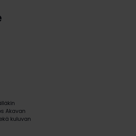
e
lläkin
yös Akavan
sekä kuluvan