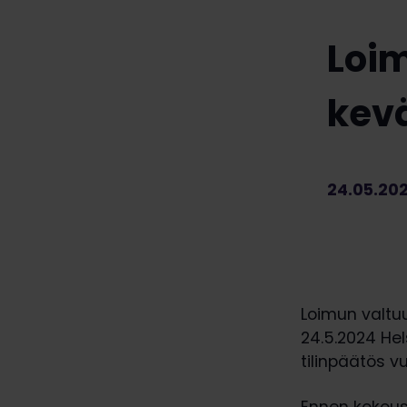
Loi
kev
24.05.20
Loimun valt
24.5.2024 He
tilinpäätös v