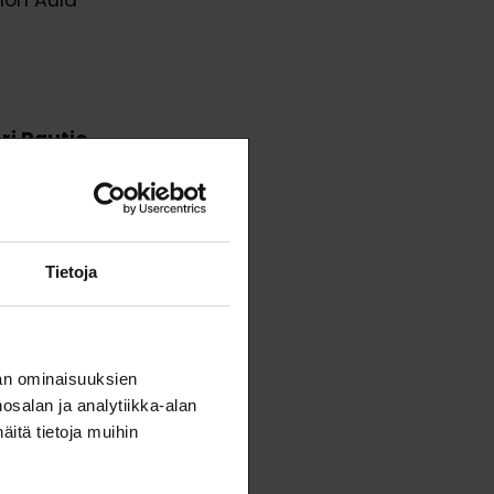
hön Aula
ri Rautio
,
la oli Merli
Tietoja
an ominaisuuksien
salan ja analytiikka-alan
itä tietoja muihin