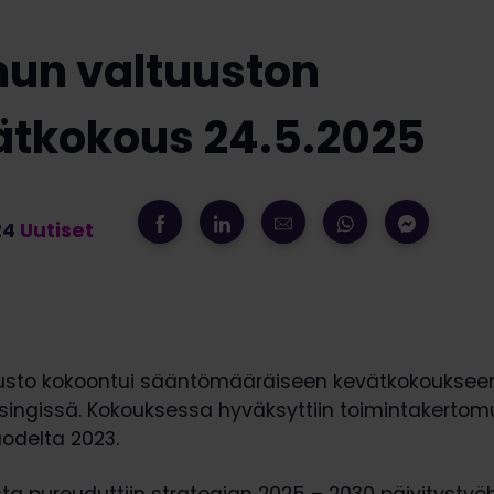
mun valtuuston
ätkokous 24.5.2025
24
Uutiset
uusto kokoontui sääntömääräiseen kevätkokoukse
lsingissä. Kokouksessa hyväksyttiin toimintakertom
uodelta 2023.