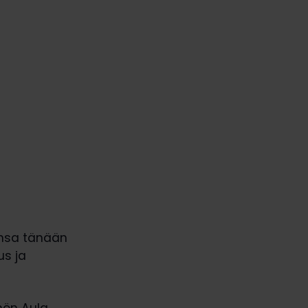
ensa tänään
us ja