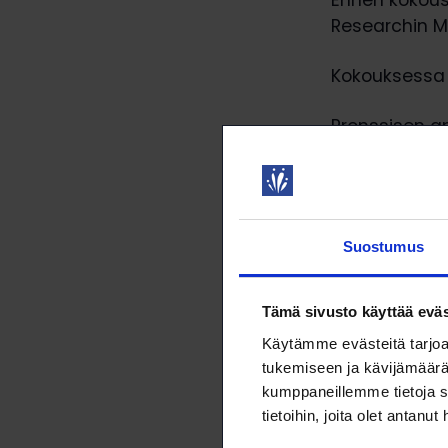
Ennen kokous
Researchin Me
Kokouksessa 
Pronssisen a
hopeisen an
Juustila, ans
Suostumus
Tämä sivusto käyttää eväs
Käytämme evästeitä tarjoa
tukemiseen ja kävijämäärä
kumppaneillemme tietoja s
tietoihin, joita olet antanut