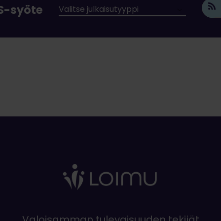
SS-syöte
Valoisamman tulevaisuuden tekijät