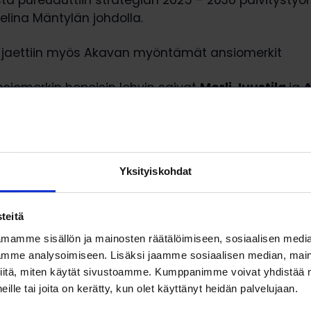
ta pureuduttiin strategian 2025 – 2030 päivitystyö
lina Mäntylän johdolla.
jaettiin myös Akavan myöntämät ansiomerkit
nsiomerkin hopeisin lehvin saivat
Merli Juustila
ja
A
siomerkin
Pertti Itkonen
. Ansiomerkin saajista paikal
iomerkin ojensi puheejohtaja
Jouni Vainio
.
Yksityiskohdat
teitä
mamme sisällön ja mainosten räätälöimiseen, sosiaalisen medi
mme analysoimiseen. Lisäksi jaamme sosiaalisen median, maino
iitä, miten käytät sivustoamme. Kumppanimme voivat yhdistää nä
 heille tai joita on kerätty, kun olet käyttänyt heidän palvelujaan.