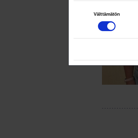
Suostumuksen
Välttämätön
valinta