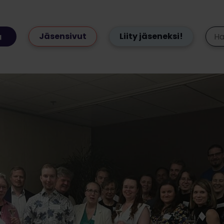
Jäsensivut
Liity jäseneksi!