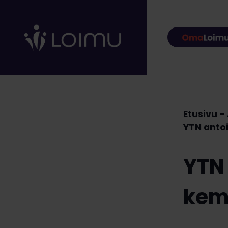
Hyppää sisältöön
Etusivu
YTN anto
YTN 
kem