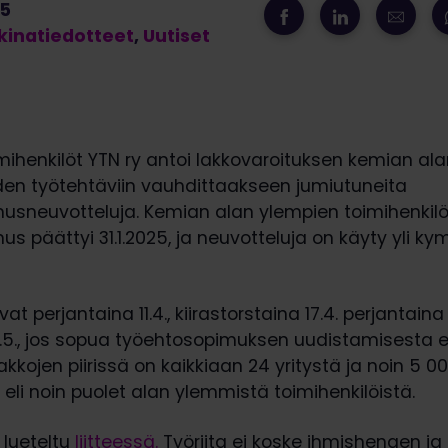
25
inatiedotteet
,
Uutiset
ihenkilöt YTN ry antoi lakkovaroituksen kemian al
iden työtehtäviin vauhdittaakseen jumiutuneita
usneuvotteluja. Kemian alan ylempien toimihenkil
s päättyi 31.1.2025, ja neuvotteluja on käyty yli 
at perjantaina 11.4., kiirastorstaina 17.4. perjantaina
2.5., jos sopua työehtosopimuksen uudistamisesta 
akkojen piirissä on kaikkiaan 24 yritystä ja noin 5 
 eli noin puolet alan ylemmistä toimihenkilöistä.
 lueteltu
liitteessä.
Työriita ei koske ihmishengen ja