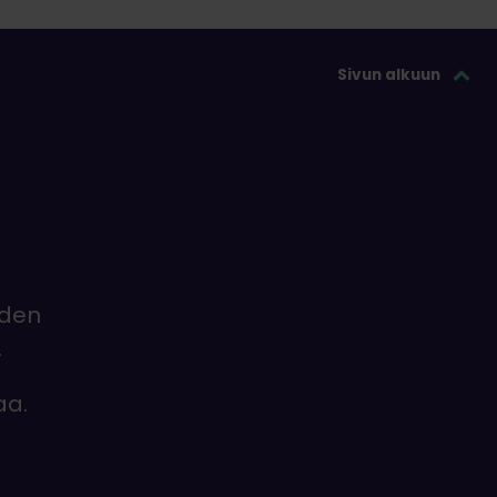
Sivun alkuun
iden
.
aa.