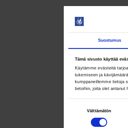
– Kemian alal
yrityksessä 
heikentämäll
ostovoimaans
keskittymään
Suostumus
alan taloude
Hankamäki
.
Tämä sivusto käyttää eväs
Loimussa lisä
Käytämme evästeitä tarjoa
tukemiseen ja kävijämäärä
kumppaneillemme tietoja s
tietoihin, joita olet antanut
Suostumuksen
Aaro R
Välttämätön
valinta
Yhteisk
neuvott