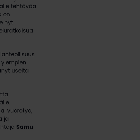
alle tehtävää
a on
ee nyt
teluratkaisua
ianteollisuus
 ylempien
änyt useita
tta
lle.
tai vuorotyö,
 ja
ohtaja
Samu