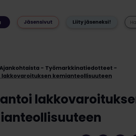
Jäsensivut
Liity jäseneksi!
Ajankohtaista
Työmarkkinatiedotteet
i lakkovaroituksen kemianteollisuuteen
antoi lakkovaroituks
ianteollisuuteen