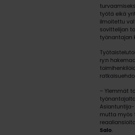
turvaamiseks
työtä eikä y
ilmoitettu va
sovittelijan t
työnantajan 
Työtaisteluto
ry:n hakemaa
toimihenkilöi
ratkaisuehdo
– Ylemmät toi
työnantajalta
Asiantuntija-
mutta myös t
reaaliansioit
Salo
.