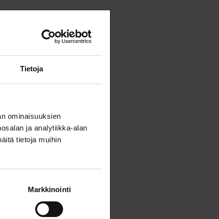
eassa
 he pystyvät
maan koko
Tietoja
Teemu
an ominaisuuksien
salan ja analytiikka-alan
itä tietoja muihin
7 558
Markkinointi
.fi