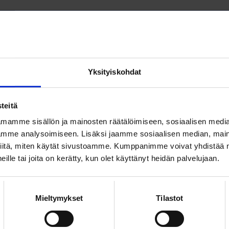
la on taloudellisia haasteita, ja liiketoiminta on us
murroksessa. Taloutta ei saada kuitenkaan kuntoon
ä ylempien toimihenkilöiden työehtoja tai heidän
a. Päinvastoin kehittämällä heidän hyvinvointiaan
 uusien innovaatioiden kehittämiseen ja paranta
Yksityiskohdat
llista menestystä, sanoo YTN:n varapuheenjohtaja
teitä
tietoja antaa:
mamme sisällön ja mainosten räätälöimiseen, sosiaalisen medi
mme analysoimiseen. Lisäksi jaamme sosiaalisen median, maino
iitä, miten käytät sivustoamme. Kumppanimme voivat yhdistää nä
 heille tai joita on kerätty, kun olet käyttänyt heidän palvelujaan.
iitakorpi
09 6226 8516, 050 593
Mieltymykset
Tilastot
untasuhde- ja
aaro.riitakorpi@loimu
elupäällikkö