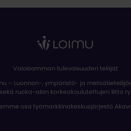
Valoisamman tulevaisuuden tekijät
mu – Luonnon-, ympäristö- ja metsätieteilijö
sekä ruoka-alan korkeakoulutettujen liitto ry
emme osa työmarkkinakeskusjärjestö Akav