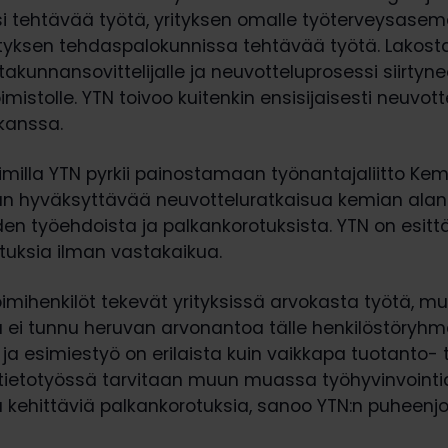
i tehtävää työtä, yrityksen omalle työterveysasem
rityksen tehdaspalokunnissa tehtävää työtä. Lakost
ltakunnansovittelijalle ja neuvotteluprosessi siirtyn
oimistolle. YTN toivoo kuitenkin ensisijaisesti neuvot
kanssa.
imilla YTN pyrkii painostamaan työnantajaliitto Kem
n hyväksyttävää neuvotteluratkaisua kemian alan
den työehdoista ja palkankorotuksista. YTN on esitt
tuksia ilman vastakaikua.
mihenkilöt tekevät yrityksissä arvokasta työtä, mu
 ei tunnu heruvan arvonantoa tälle henkilöstöryhmä
 ja esimiestyö on erilaista kuin vaikkapa tuotanto- 
ietotyössä tarvitaan muun muassa työhyvinvointia
a kehittäviä palkankorotuksia, sanoo YTN:n puheenj