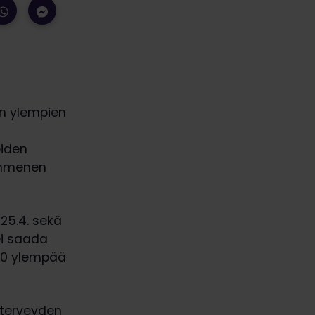
an ylempien
öiden
kymmenen
 25.4. sekä
ei saada
000 ylempää
 terveyden