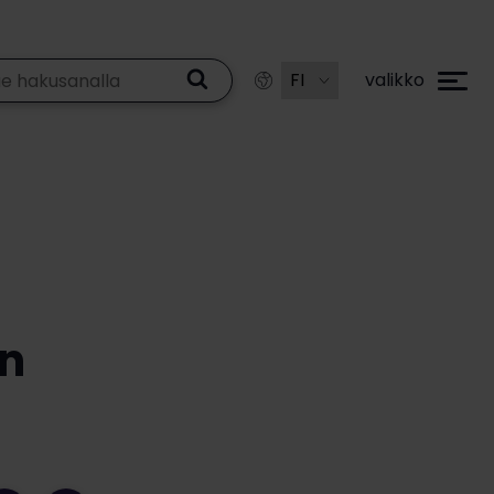
valikko
en