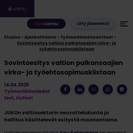
Hyppää sisältöön
Liity jäseneksi!
Etusivu
Ajankohtaista
Työmarkkinatiedotteet
Sovintoesitys valtion palkansaajien virka- ja
työehtosopimuskiistaan
Sovintoesitys valtion palkansaajien
virka- ja työehtosopimuskiistaan
14.04.2025
Työmarkkinatiedot
teet
,
Uutiset
JUKOn valtiosektorin neuvottelukunta ja
hallitus käsittelevät esitystä maanantaina.
Valtakunnansovittelija
Anu Sajavaara
on antanut