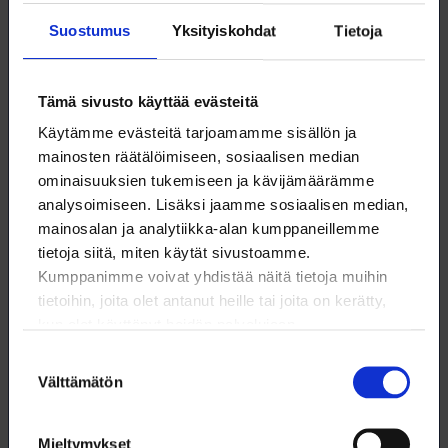
Arja Varis
Suostumus
Yksityiskohdat
Tietoja
Edunvalvontapäällikkö
09 6226 8540
Tämä sivusto käyttää evästeitä
arja.varis@loimu.fi
Käytämme evästeitä tarjoamamme sisällön ja
mainosten räätälöimiseen, sosiaalisen median
ominaisuuksien tukemiseen ja kävijämäärämme
analysoimiseen. Lisäksi jaamme sosiaalisen median,
Lue lisää:
JUKO ry / Neuvottelut | Sovintoesitys
mainosalan ja analytiikka-alan kumppaneillemme
valtion palkansaajien virka- ja
tietoja siitä, miten käytät sivustoamme.
työehtosopimuskiistaan
Kumppanimme voivat yhdistää näitä tietoja muihin
tietoihin, joita olet antanut heille tai joita on kerätty,
kun olet käyttänyt heidän palvelujaan.
Suostumuksen
Välttämätön
valinta
Lataa artikkeli
Mieltymykset