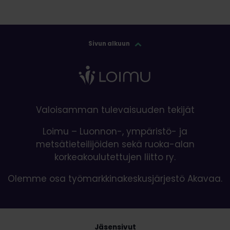
Sivun alkuun
Valoisamman tulevaisuuden tekijät
Loimu – Luonnon-, ympäristö- ja
metsätieteilijöiden sekä ruoka-alan
korkeakoulutettujen liitto ry.
Olemme osa työmarkkinakeskusjärjestö Akavaa.
Jäsensivut