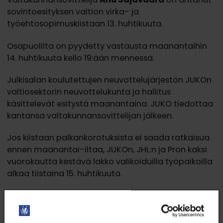
sovintoesityksen valtion virka- ja
työehtosopimuskiistaan 13. huhtikuuta.
Osapuolilta on pyydetty vastausta maanantaihin
14. huhtikuuta kello 19:ään mennessä.
Julkisalan koulutettujen neuvottelujärjestön JUKOn
valtiosektorin neuvottelukunta ja hallitus
käsittelevät esitystä maanantaina. JUKO tiedottaa
kantansa valtakunnansovittelijan jälkeen.
Jos kiistaan palkankorotuksista ei saada ratkaisua
ennen maanantai-iltaa, JUKOn, JHL:n ja Pron kaksi
vuorokautta kestävä lakko valikoiduilla työpaikoilla
alkaa tiistaina 15. huhtikuuta.
Lisätietoja Loimussa: