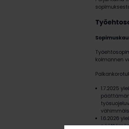
sopimuksest
Työehtoso
Sopimuskaus
Työehtosopim
kolmannen vu
Palkankorotu
1.7.2025 yl
päättämänä
työsuojelu
vähimmäism
1.6.2026 yl
päättämänä