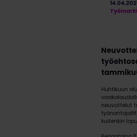
14.04.202
Työmarkk
Neuvottel
työehtos
tammikuu
Huhtikuun al
vaakalaudal
neuvottelut 
työnantajalii
kuitenkin lo
Perjantaina 1