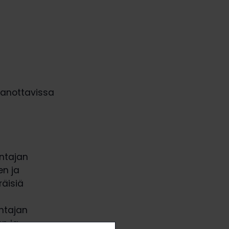
sanottavissa
antajan
en ja
räisiä
antajan
en ja