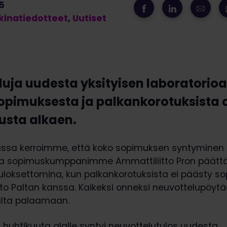
5
inatiedotteet
,
Uutiset
uja uudesta yksityisen laboratorio
opimuksesta ja palkankorotuksista 
sta alkaen.
ussa kerroimme, että koko sopimuksen syntyminen o
la sopimuskumppanimme Ammattiliitto Pron päätt
tuloksettomina, kun palkankorotuksista ei päästy s
tto Paltan kanssa. Kaikeksi onneksi neuvottelupöyt
pulta palaamaan.
1. huhtikuuta alalle syntyi neuvottelutulos uudesta