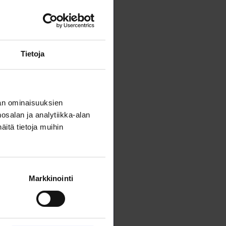
räisiä
antajan
en ja
Tietoja
räisiä
an ominaisuuksien
salan ja analytiikka-alan
itä tietoja muihin
7 558
.fi
Markkinointi