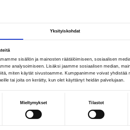
valtuutettujen korvauksia sekä vuorolisien euromää
ääriä korotetaan 2,9 prosentilla.
eiskorotus 2,0 prosenttia + yrityskohtainen erä työn
 0,4 prosenttia. Palkkataulukoita, luottamusmiest
Yksityiskohdat
valtuutettujen korvauksia sekä vuorolisien euromää
ääriä korotetaan 2,0 prosentilla.
teitä
toja Loimussa:
mamme sisällön ja mainosten räätälöimiseen, sosiaalisen medi
mme analysoimiseen. Lisäksi jaamme sosiaalisen median, maino
iitä, miten käytät sivustoamme. Kumppanimme voivat yhdistää nä
 heille tai joita on kerätty, kun olet käyttänyt heidän palvelujaan.
iitakorpi
09 6226 8516, 050 593
untasuhde- ja
aaro.riitakorpi@loimu
Mieltymykset
Tilastot
elupäällikkö