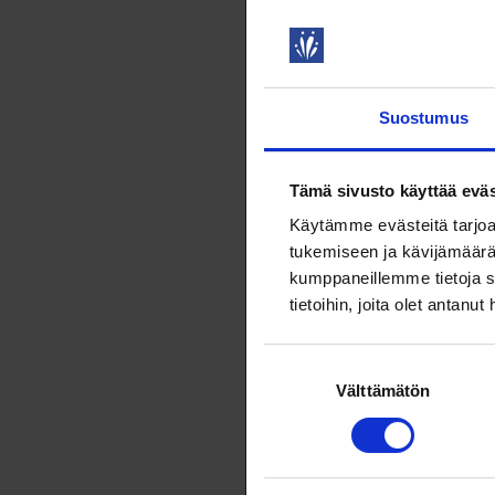
työsuojelu
vähimmäism
1.6.2027 yl
päättämänä
Suostumus
työsuojelu
vähimmäism
Tämä sivusto käyttää eväs
Lisätie
Käytämme evästeitä tarjoa
tukemiseen ja kävijämäärä
kumppaneillemme tietoja s
tietoihin, joita olet antanut
Aaro R
Suostumuksen
Yhteisk
Välttämätön
valinta
neuvott