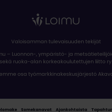
Valoisamman tulevaisuuden tekijät
mu – Luonnon-, ympäristö- ja metsätieteilijö
sekä ruoka-alan korkeakoulutettujen liitto ry
emme osa työmarkkinakeskusjärjestö Akav
elomake
Somekanavat
Ajankohtaista
Tapahtu