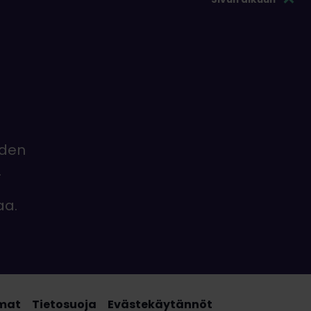
iden
.
aa.
mat
Tietosuoja
Evästekäytännöt