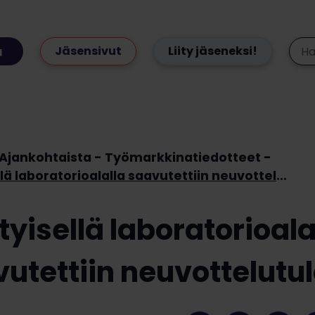
Jäsensivut
Liity jäseneksi!
Ajankohtaista
Työmarkkinatiedotteet
Yksityisellä laboratorioalalla saavutettiin neuvottelutulos
tyisellä laboratorioala
utettiin neuvottelutu