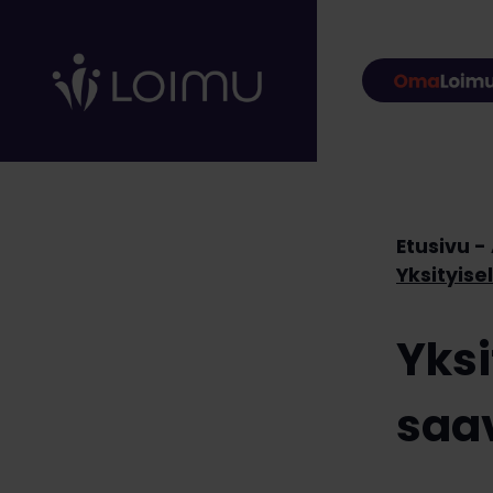
Hyppää sisältöön
Etusivu
Yksi
saav