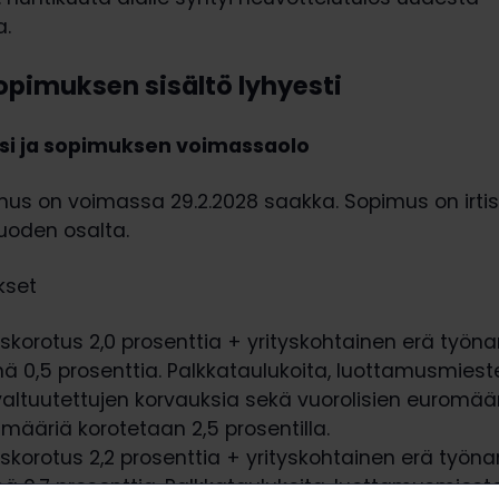
a.
pimuksen sisältö lyhyesti
i ja sopimuksen voimassaolo
us on voimassa 29.2.2028 saakka. Sopimus on irti
oden osalta.
kset
eiskorotus 2,0 prosenttia + yrityskohtainen erä työn
 0,5 prosenttia. Palkkataulukoita, luottamusmiest
valtuutettujen korvauksia sekä vuorolisien euromää
ääriä korotetaan 2,5 prosentilla.
eiskorotus 2,2 prosenttia + yrityskohtainen erä työn
 0,7 prosenttia. Palkkataulukoita, luottamusmiest