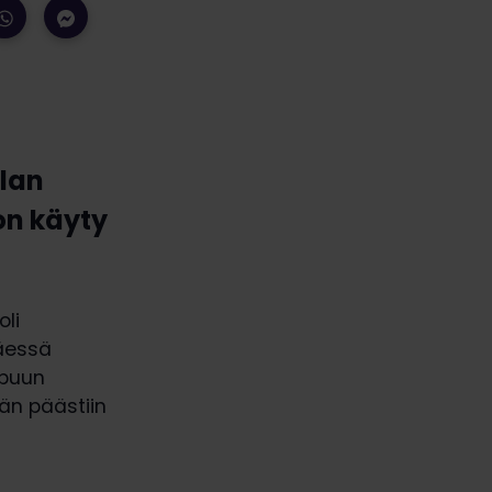
alan
on käyty
li
äessä
opuun
ään päästiin