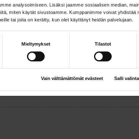
anjasivustoon ja jaa sitä omissa verkostoissasi!
ww
mme analysoimiseen. Lisäksi jaamme sosiaalisen median, maino
iitä, miten käytät sivustoamme. Kumppanimme voivat yhdistää nä
 heille tai joita on kerätty, kun olet käyttänyt heidän palvelujaan.
Mieltymykset
Tilastot
Lataa artikkeli
Vain välttämättömät evästeet
Salli valinta
ikkeli (pdf)