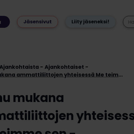
Jäsensivut
Liity jäseneksi!
Ajankohtaista
Ajankohtaiset
Loimu mukana ammattiliittojen yhteisessä Me teimme sen -kampanjassa
mu mukana
ttiliittojen yhteises
teimme sen -