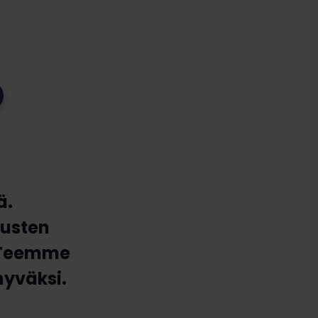
ä.
tusten
. Teemme
hyväksi.