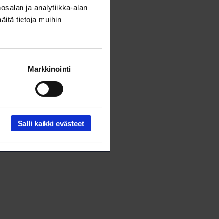
w.liittosi.fi
salan ja analytiikka-alan
itä tietoja muihin
Markkinointi
Salli kaikki evästeet