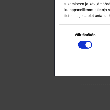
Tutustu kamp
tukemiseen ja kävijämäärä
kumppaneillemme tietoja s
tietoihin, joita olet antanut
Suostumuksen
Välttämätön
valinta
Tämä art