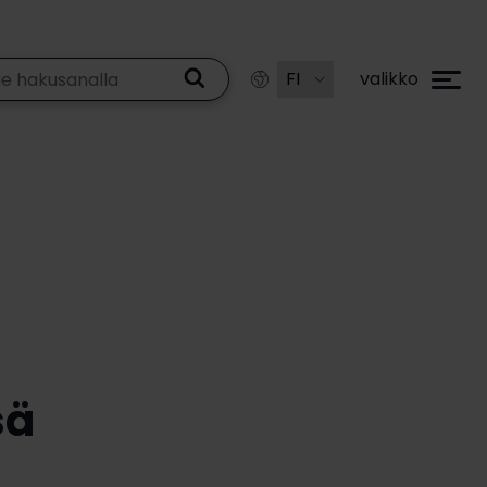
valikko
sä