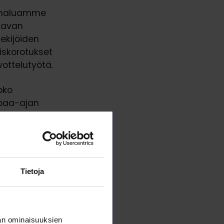
la haluamme
ltavan
ekijöiden
iskorotukset
vottelutyötä.
oko
apaa-ajan
uukin
pahtui
 kun on
Tietoja
en näkymät
aja kaipaa
na aikoina.
an ominaisuuksien