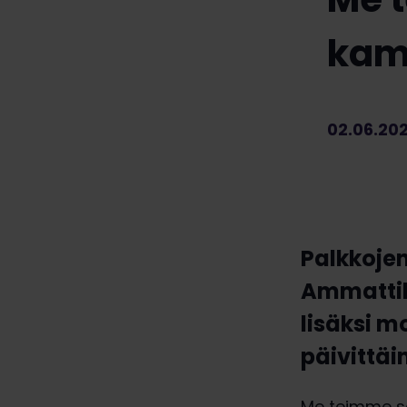
kam
02.06.20
Palkkojen
Ammattili
lisäksi 
päivittäi