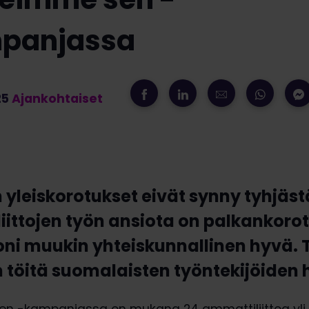
panjassa
25
Ajankohtaiset
 yleiskorotukset eivät synny tyhjäst
ittojen työn ansiota on palkankoro
moni muukin yhteiskunnallinen hyvä
n töitä suomalaisten työntekijöiden 