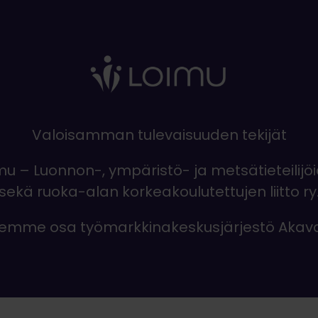
Valoisamman tulevaisuuden tekijät
mu – Luonnon-, ympäristö- ja metsätieteilijö
sekä ruoka-alan korkeakoulutettujen liitto ry
emme osa työmarkkinakeskusjärjestö Akav