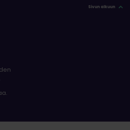
Sivun alkuun
iden
.
aa.