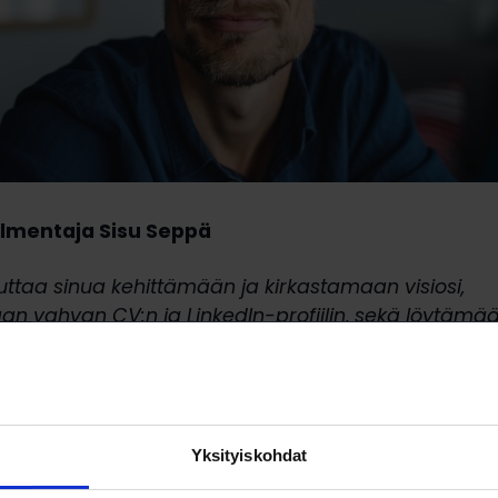
mentaja Sisu Seppä
ttaa sinua kehittämään ja kirkastamaan visiosi,
n vahvan CV:n ja LinkedIn-profiilin, sekä löytämään
uudet. Hän tukee sinua myös hakemusten laatimise
sessa työhaastatteluihin.
Yksityiskohdat