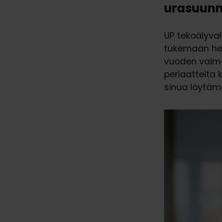
urasuunni
UP tekoälyva
tukemaan hen
vuoden valm
periaatteita 
sinua löytäm