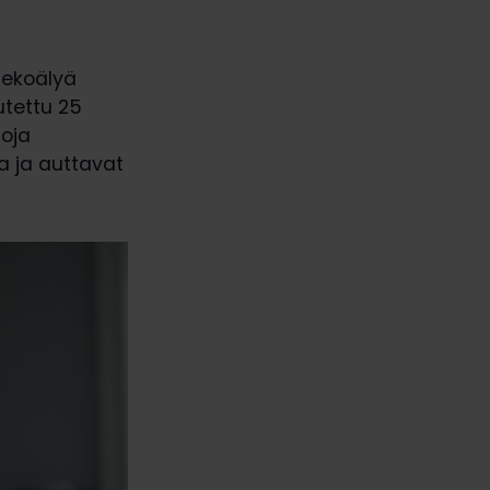
tekoälyä
utettu 25
oja
a ja auttavat