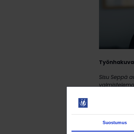
Työnhakuval
Sisu Seppä au
valmistelemaa
työmahdollis
valmistautumi
Suostumus