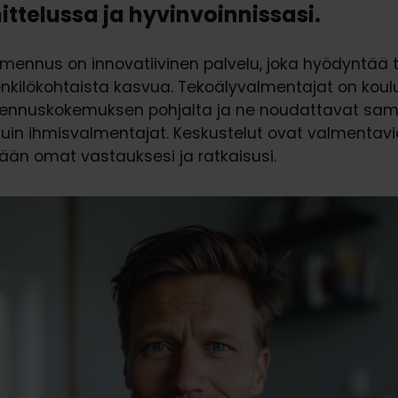
ttelussa ja hyvinvoinnissasi.
lmennus on innovatiivinen palvelu, joka hyödyntää 
kilökohtaista kasvua. Tekoälyvalmentajat on koul
ennuskokemuksen pohjalta ja ne noudattavat sam
kuin ihmisvalmentajat. Keskustelut ovat valmentavi
ään omat vastauksesi ja ratkaisusi.