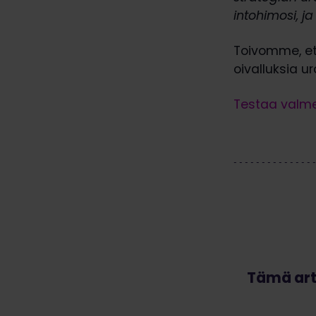
intohimosi, j
Toivomme, et
oivalluksia u
Testaa valme
Tämä art