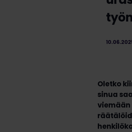
työn
10.06.20
Oletko ki
sinua sa
viemään t
räätälöi
henkilöko