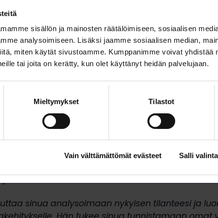
teitä
mamme sisällön ja mainosten räätälöimiseen, sosiaalisen medi
mme analysoimiseen. Lisäksi jaamme sosiaalisen median, maino
iitä, miten käytät sivustoamme. Kumppanimme voivat yhdistää nä
 heille tai joita on kerätty, kun olet käyttänyt heidän palvelujaan.
Mieltymykset
Tilastot
Vain välttämättömät evästeet
Salli valinta
ja Inari Voima
auttaa sinua analysoimaan nykyisen tilanteesi ja l
rakehitykselle. Hän tukee sinua tunnistamaan omat 