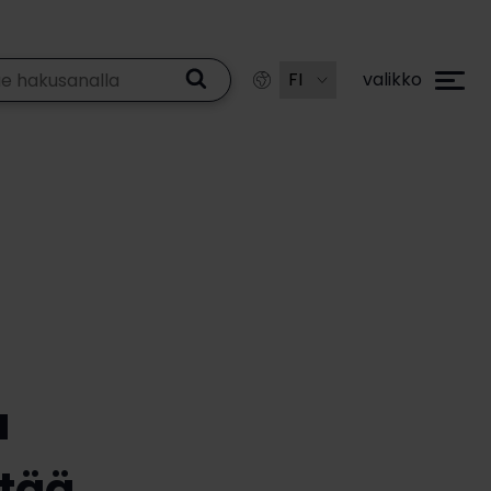
valikko
a
ttää