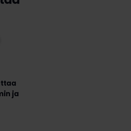
uttaa
in ja
,