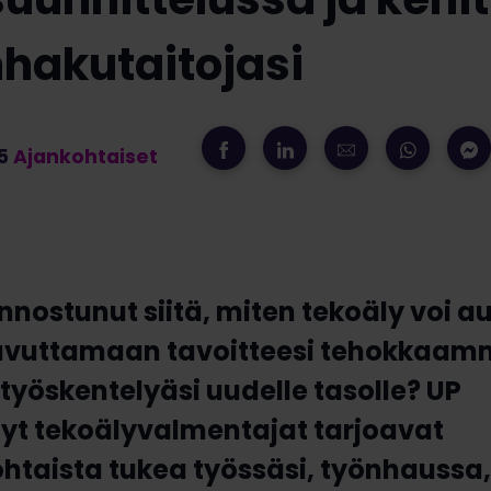
hakutaitojasi
25
Ajankohtaiset
innostunut siitä, miten tekoäly voi a
avuttamaan tavoitteesi tehokkaamm
yöskentelyäsi uudelle tasolle? UP
dyt tekoälyvalmentajat tarjoavat
htaista tukea työssäsi, työnhaussa