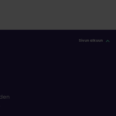
Sivun alkuun
iden
.