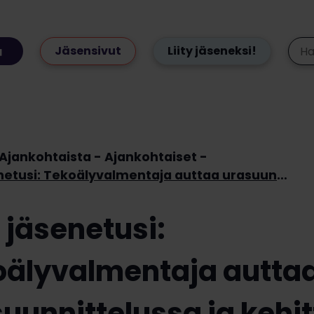
Jäsensivut
Liity jäseneksi!
Ajankohtaista
Ajankohtaiset
Uusi jäsenetusi: Tekoälyvalmentaja auttaa urasuunnittelussa ja kehittää työnhakutaitojasi
 jäsenetusi:
oälyvalmentaja autta
uunnittelussa ja kehi