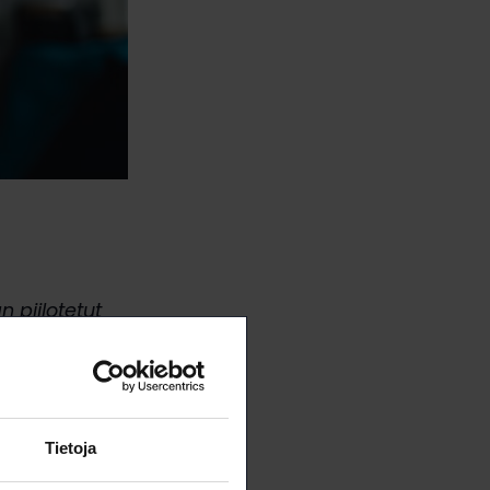
 piilotetut
ssa ja
Tietoja