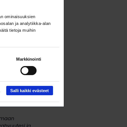
an ominaisuuksien
salan ja analytiikka-alan
itä tietoja muihin
Markkinointi
Salli kaikki evästeet
uomaan
vahvuutesi ja