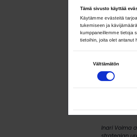
Tämä sivusto käyttää eväs
Käytämme evästeitä tarjoa
tukemiseen ja kävijämäärä
kumppaneillemme tietoja s
tietoihin, joita olet antanut
Suostumuksen
Välttämätön
valinta
Uravalmenta
Inari Voima 
strategian u