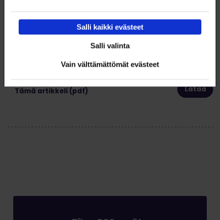
Salli kaikki evästeet
Salli valinta
Lataa artikkeli
Vain välttämättömät evästeet
Tämä artikkeli (pdf)