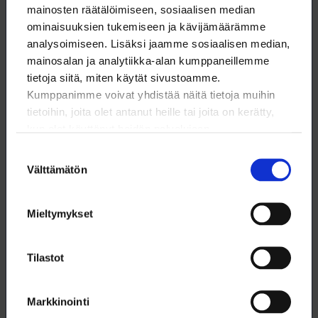
merkittävä vastuu yhdenvertaisuuden
mainosten räätälöimiseen, sosiaalisen median
edistämisestä yhteiskunnassamme sanoilla ja
ominaisuuksien tukemiseen ja kävijämäärämme
teoilla. Rasismia ei tule sietää missään muodossa
analysoimiseen. Lisäksi jaamme sosiaalisen median,
ja tällaiset puheenvuorot tekevät Suomesta jälleen
mainosalan ja analytiikka-alan kumppaneillemme
turvattomamman paikan monelle elää. Rasistisia
tietoja siitä, miten käytät sivustoamme.
ulostuloja ei pidä vähätellä eikä normalisoida, niihin
Kumppanimme voivat yhdistää näitä tietoja muihin
pitää puuttua, Riitakorpi linjaa.
tietoihin, joita olet antanut heille tai joita on kerätty,
kun olet käyttänyt heidän palvelujaan.
Lisätietoja:
Suostumuksen
Välttämätön
valinta
Aaro Riitakorpi
Mieltymykset
Yhteiskuntasuhde- ja neuvottelupäällikkö
09 6226 8516, 050 5937 558
Tilastot
aaro.riitakorpi@loimu.fi
Markkinointi