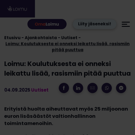
Hyppää sisältöön
Liity jäseneksi!
Etusivu
Ajankohtaista
Uutiset
Loimu: Koulutuksesta ei onneksi leikattu lisää, rasismiin
pitää puuttua
Loimu: Koulutuksesta ei onneksi
leikattu lisää, rasismiin pitää puuttua
04.09.2025
Uutiset
Erityistä huolta aiheuttavat myös 25 miljoonan
euron lisäsäästöt valtionhallinnon
toimintamenoihin.