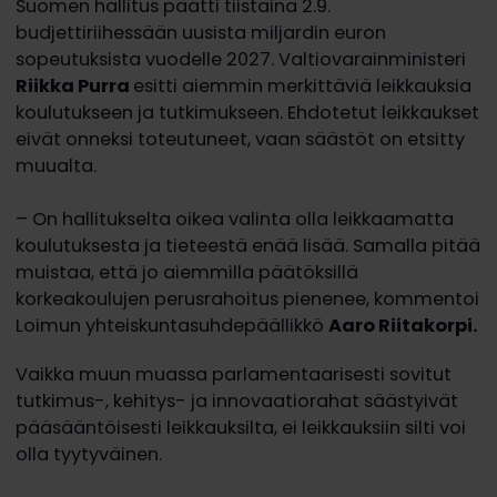
Suomen hallitus päätti tiistaina 2.9.
budjettiriihessään uusista miljardin euron
sopeutuksista vuodelle 2027. Valtiovarainministeri
Riikka Purra
esitti aiemmin merkittäviä leikkauksia
koulutukseen ja tutkimukseen. Ehdotetut leikkaukset
eivät onneksi toteutuneet, vaan säästöt on etsitty
muualta.
– On hallitukselta oikea valinta olla leikkaamatta
koulutuksesta ja tieteestä enää lisää. Samalla pitää
muistaa, että jo aiemmilla päätöksillä
korkeakoulujen perusrahoitus pienenee, kommentoi
Loimun yhteiskuntasuhdepäällikkö
Aaro Riitakorpi.
Vaikka muun muassa parlamentaarisesti sovitut
tutkimus-, kehitys- ja innovaatiorahat säästyivät
pääsääntöisesti leikkauksilta, ei leikkauksiin silti voi
olla tyytyväinen.