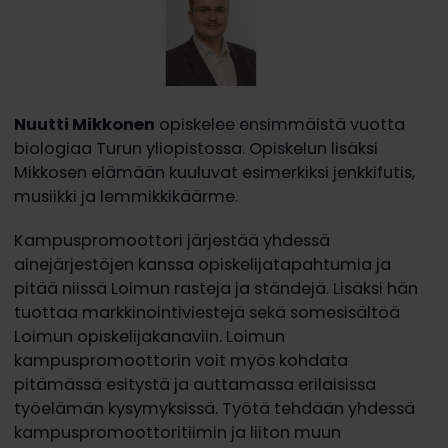
Nuutti Mikkonen
opiskelee ensimmäistä vuotta
biologiaa Turun yliopistossa. Opiskelun lisäksi
Mikkosen elämään kuuluvat esimerkiksi jenkkifutis,
musiikki ja lemmikkikäärme.
Kampuspromoottori järjestää yhdessä
ainejärjestöjen kanssa opiskelijatapahtumia ja
pitää niissä Loimun rasteja ja ständejä. Lisäksi hän
tuottaa markkinointiviestejä sekä somesisältöä
Loimun opiskelijakanaviin. Loimun
kampuspromoottorin voit myös kohdata
pitämässä esitystä ja auttamassa erilaisissa
työelämän kysymyksissä. Työtä tehdään yhdessä
kampuspromoottoritiimin ja liiton muun