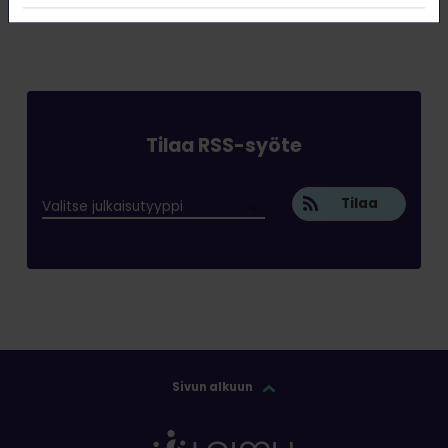
Tilaa RSS-syöte
Tilaa
Sivun alkuun