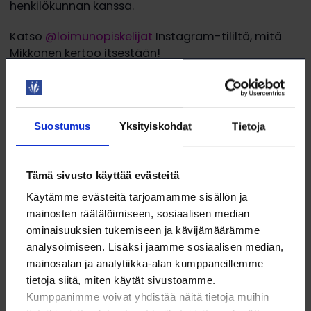
henkilökunnan kanssa.
Katso
@loimunopiskelijat
Instagram-tililtä, mitä
Mikkonen kertoo itsestään!
Tutustu myös Loimun kampuspromoottorien
työhön
@loimunpromot TikTok -kanavalla.
Suostumus
Yksityiskohdat
Tietoja
Lisätietoja:
Tämä sivusto käyttää evästeitä
Nuutti Mikkonen
Käytämme evästeitä tarjoamamme sisällön ja
Kampuspromoottori
mainosten räätälöimiseen, sosiaalisen median
promoottori.turku@loimu.fi
ominaisuuksien tukemiseen ja kävijämäärämme
analysoimiseen. Lisäksi jaamme sosiaalisen median,
mainosalan ja analytiikka-alan kumppaneillemme
tietoja siitä, miten käytät sivustoamme.
Kumppanimme voivat yhdistää näitä tietoja muihin
Henri Forssten