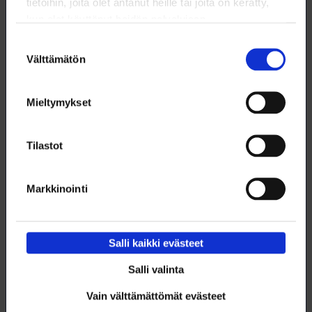
tietoihin, joita olet antanut heille tai joita on kerätty,
Jäsenhankintavastaava
kun olet käyttänyt heidän palvelujaan.
09 6226 8511
Suostumuksen
henri.forssten@loimu.fi
Välttämätön
valinta
Mieltymykset
Tilastot
Lataa artikkeli
Markkinointi
Tämä artikkeli (pdf)
Salli kaikki evästeet
Salli valinta
Vain välttämättömät evästeet