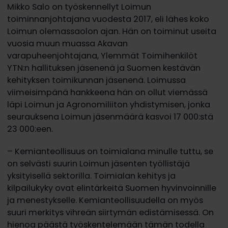
Mikko Salo on työskennellyt Loimun
toiminnanjohtajana vuodesta 2017, eli lähes koko
Loimun olemassaolon ajan. Hän on toiminut useita
vuosia muun muassa Akavan
varapuheenjohtajana, Ylemmät Toimihenkilöt
YTN:n hallituksen jäsenenä ja Suomen kestävän
kehityksen toimikunnan jäsenenä. Loimussa
viimeisimpänä hankkeena hän on ollut viemässä
läpi Loimun ja Agronomiliiton yhdistymisen, jonka
seurauksena Loimun jäsenmäärä kasvoi 17 000:stä
23 000:een.
– Kemianteollisuus on toimialana minulle tuttu, se
on selvästi suurin Loimun jäsenten työllistäjä
yksityisellä sektorilla. Toimialan kehitys ja
kilpailukyky ovat elintärkeitä Suomen hyvinvoinnille
ja menestykselle. Kemianteollisuudella on myös
suuri merkitys vihreän siirtymän edistämisessä. On
hienoa päästä työskentelemään tämän todella