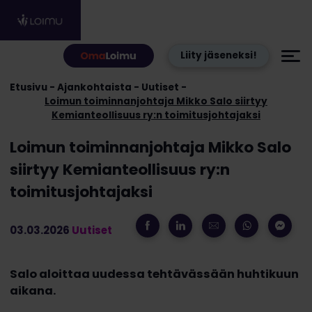
Hyppää sisältöön
Liity jäseneksi!
Etusivu
Ajankohtaista
Uutiset
Loimun toiminnanjohtaja Mikko Salo siirtyy
Kemianteollisuus ry:n toimitusjohtajaksi
Loimun toiminnanjohtaja Mikko Salo
siirtyy Kemianteollisuus ry:n
toimitusjohtajaksi
03.03.2026
Uutiset
Salo aloittaa uudessa tehtävässään huhtikuun
aikana.