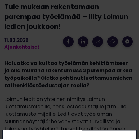
Tule mukaan rakentamaan
parempaa työelämää – liity Loimun
ledien joukkoon!
11.03.2026
Ajankohtaiset
Haluatko vaikuttaa työelämän kehittämiseen
ja olla mukana rakentamassa parempaa arkea
työpaikoilla? Oletko pohtinut luottamusmiehen
tai henkilöstöedustajan roolia?
Loimun ledit on yhteinen nimitys Loimun
luottamusmiehille, henkilöstöedustajille ja muille
luottamustoimijoille. Ledit ovat työelämän
suunnannäyttäjiä: he vahvistavat turvallista ja
toimivaa työyhteisöä, tuovat henkilöstön äänen
päätöksentekoon ja tarjoavat tukea haastavissa