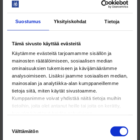
tilanteissa.
Loimun ledit kokoontuvat perjantaina 24.4.2026
Suostumus
Yksityiskohdat
Tietoja
Helsingissä, Hotelli Mestarissa. Päivä alkaa klo 12
yhteisellä lounaalla. Pääpuhujana
kuulemme
Arman Alizadia
toistemme
Tämä sivusto käyttää evästeitä
kohtaamisesta. Tilaisuus päättyy klo 16 alkavaan
Käytämme evästeitä tarjoamamme sisällön ja
buffet-päivälliseen.
mainosten räätälöimiseen, sosiaalisen median
ominaisuuksien tukemiseen ja kävijämäärämme
Jos luottamustehtävä ja vaikuttaminen
analysoimiseen. Lisäksi jaamme sosiaalisen median,
kiinnostavat, tutustu tapahtumaan tarkemmin ja
mainosalan ja analytiikka-alan kumppaneillemme
ilmoittaudu mukaan!
tietoja siitä, miten käytät sivustoamme.
Lue lisää ja ilmoittaudu:
Loimun ledit – mestarit
Kumppanimme voivat yhdistää näitä tietoja muihin
Mestarissa
tietoihin, joita olet antanut heille tai joita on kerätty,
kun olet käyttänyt heidän palvelujaan.
Suostumuksen
Välttämätön
valinta