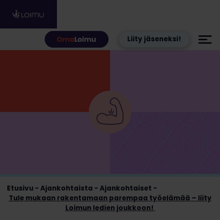
Hyppää sisältöön
Liity jäseneksi!
Etusivu
Ajankohtaista
Ajankohtaiset
Tule mukaan rakentamaan parempaa työelämää – liity
Loimun ledien joukkoon!