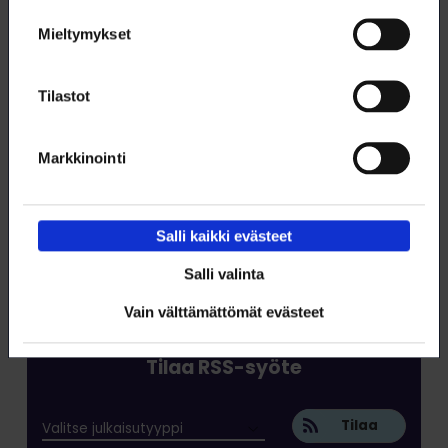
Mieltymykset
Lataa artikkeli
Tilastot
Tämä artikkeli (pdf)
Markkinointi
Salli kaikki evästeet
Salli valinta
Vain välttämättömät evästeet
Tilaa RSS-syöte
Tilaa