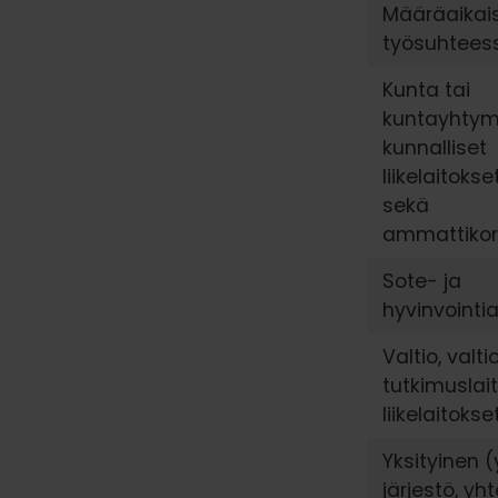
Määräaikai
työsuhtees
Kunta tai
kuntayhty
kunnalliset
liikelaitokse
sekä
ammattikor
Sote- ja
hyvinvointia
Valtio, valti
tutkimuslai
liikelaitokse
Yksityinen (y
järjestö, yht