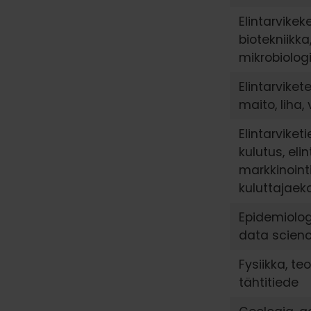
Elintarvikek
biotekniikka
mikrobiolog
Elintarviket
maito, liha, 
Elintarviketi
kulutus, el
markkinointi
kuluttajae
Epidemiolo
data scien
Fysiikka, te
tähtitiede