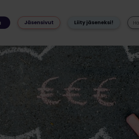
Jäsensivut
Liity jäseneksi!