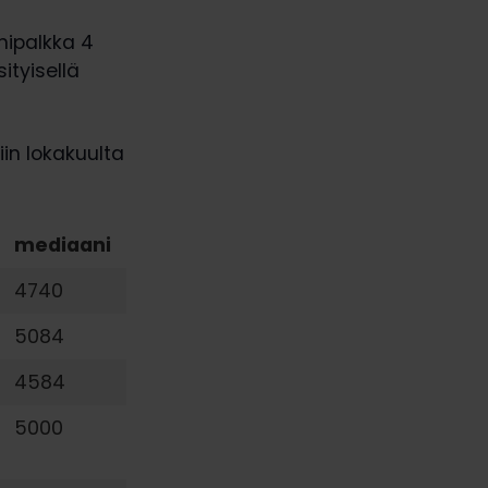
nipalkka 4
ityisellä
in lokakuulta
mediaani
4740
5084
4584
5000