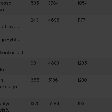
sessa
535
3784
1054
sa
243
4698
1177
mä (myös
t ja -yhtiöt
keakoulut)
98
4803
1235
lat
on
655
5186
1230
tokset ja
t
ritys,
1320
5284
1931
eisö,