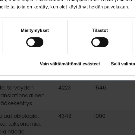
 heille tai joita on kerätty, kun olet käyttänyt heidän palvelujaan.
tieteet,
4922
1245
ede, limnologia,
ia
Mieltymykset
Tilastot
ioteknologia,
5195
1612
iologia, genetiikka,
4813
1775
Vain välttämättömät evästeet
Salli valinta
a,
logia, solubiologia
de, terveyden
4223
1546
translationaalinen
 lääkekehitys
oluutiobiologia,
4343
1000
ka, taksonomia,
eläintiede