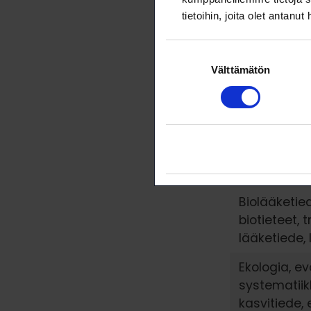
tietoihin, joita olet antanut
Akvaattiset 
kalatalousti
Suostumuksen
hydrobiolog
Välttämätön
valinta
Biokemia, b
biotekniikka
Biologia, fys
mikrobiologi
molekyylibio
Biolääketie
biotieteet, 
lääketiede,
Ekologia, ev
systematiik
kasvitiede, 