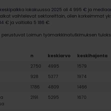
 keskipalkka lokakuussa 2025 oli 4 995 € ja mediaa
alkat vaihtelevat sektoreittain, ollen korkeimmat yks
84 € ja valtiolla 5 186 €.
t perustuvat Loimun työmarkkinatutkimuksen tuloksi
n
keskiarvo
keskihajonta
2750
4995
1579
928
5377
1974
1786
4809
1466
sa
2191
5295
1670
sa