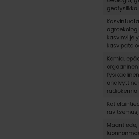
Geologia, g
geofysiikka
Kasvintuota
agroekologi
kasvinviljely
kasvipatolo
Kemia, epä
orgaaninen
fysikaaline
analyyttine
radiokemia
Kotieläintie
ravitsemus,
Maantiede, 
luonnonmaa