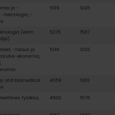
emia ja -
5139
1245
, -teknologia, -
ia
eknologia (esim.
5276
1587
vilja)
eteet, -talous ja
5139
1245
intarvike-ekonomia,
,
konomia
gy and biomedical
4659
1083
ce
oreettinen fysiikka,
4600
1578