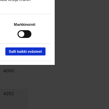
4950
Markkinointi
4966
4600
Salli kaikki evästeet
4000
4252