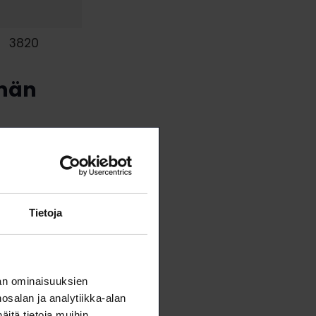
3820
män
s
stotieteessä,
n uran
Tietoja
uuteen muihin
an ominaisuuksien
salan ja analytiikka-alan
mediaani
itä tietoja muihin