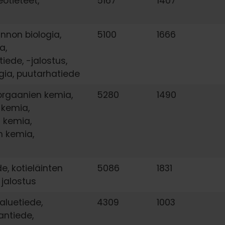
eotieteet,
5167
1407
nnon biologia,
5100
1666
a,
tiede, -jalostus,
gia, puutarhatiede
orgaanien kemia,
5280
1490
 kemia,
n kemia,
n kemia,
de, kotieläinten
5086
1831
 jalostus
aluetiede,
4309
1003
ntiede,