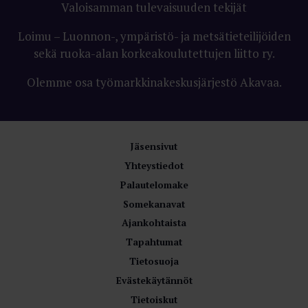
Valoisamman tulevaisuuden tekijät
Loimu – Luonnon-, ympäristö- ja metsätieteilijöiden
sekä ruoka-alan korkeakoulutettujen liitto ry.
Olemme osa työmarkkinakeskusjärjestö Akavaa.
Jäsensivut
Yhteystiedot
Palautelomake
Somekanavat
Ajankohtaista
Tapahtumat
Tietosuoja
Evästekäytännöt
Tietoiskut