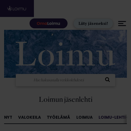
Hyppää sisältöön
Liity jäseneksi!
Loimun jäsenlehti
NYT
VALOKEILA
TYÖELÄMÄ
LOIMUA
LOIMU-LEHTI »